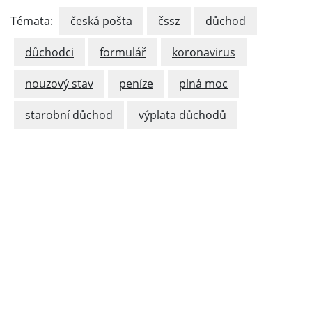
Témata:
česká pošta
čssz
důchod
důchodci
formulář
koronavirus
nouzový stav
peníze
plná moc
starobní důchod
výplata důchodů