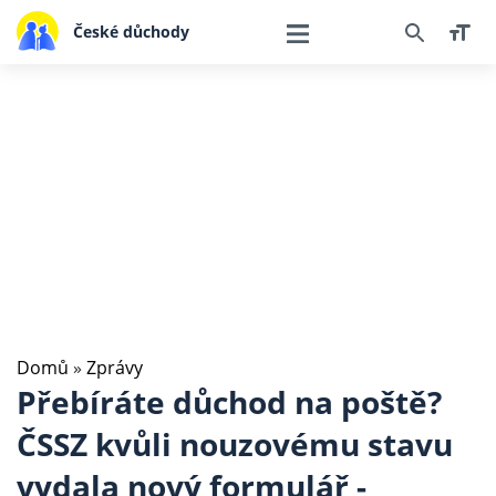
České důchody
Domů
»
Zprávy
Přebíráte důchod na poště?
ČSSZ kvůli nouzovému stavu
vydala nový formulář -