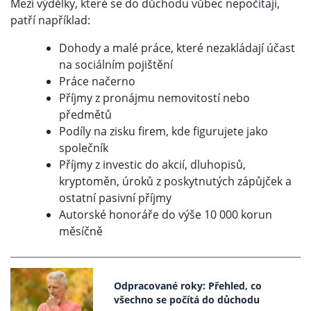
Mezi výdělky, které se do důchodu vůbec nepočítají,
patří například:
Dohody a malé práce, které nezakládají účast
na sociálním pojištění
Práce načerno
Příjmy z pronájmu nemovitostí nebo
předmětů
Podíly na zisku firem, kde figurujete jako
společník
Příjmy z investic do akcií, dluhopisů,
kryptoměn, úroků z poskytnutých zápůjček a
ostatní pasivní příjmy
Autorské honoráře do výše 10 000 korun
měsíčně
Odpracované roky: Přehled, co
všechno se počítá do důchodu