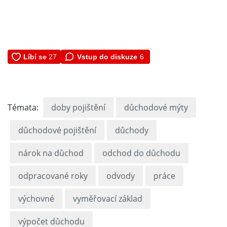
Vstup do diskuze
6
Témata:
doby pojištění
důchodové mýty
důchodové pojištění
důchody
nárok na důchod
odchod do důchodu
odpracované roky
odvody
práce
výchovné
vyměřovací základ
výpočet důchodu