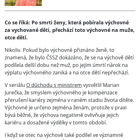
Co se říká: Po smrti ženy, která pobírala výchovné
za vychované děti, přechází toto výchovné na muže,
otce dětí.
Nikoliv. Pokud bylo výchovné přiznáno ženě, to
znamená, že bylo ČSSZ dokázáno, že se na výchově dětí
podílela delší dobu než muž, po jejím úmrtí nárok na
výplatu výchovného zaniká a na otce dětí nepřechází.
V seriálu
O důchodu s ministrem
vysvětlil Marian
Jurečka, že smyslem výchovného je kompenzace
přerušení kariéry zejména v raném stadiu života dítěte.
Výchovné je určeno zejména ženám, protože v praxi
bývá běžné, že výchova negativně ovlivňuje jejich
kariéru a dosažené výdělky v tomto období.
I když se otec na výchově také podílel ve významné