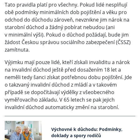
Tato pravidla platí pro všechny. Pokud lidé nesplňují
obě podmínky minimálních dob pojištění a věku pro
odchod do důchodu zároveň, nevznikne jim nárok na
starobní důchod a žádný pobírat nebudou (ani
v minimální výši). Pokud o důchod požádají, bude jim
žádost Českou správou sociálního zabezpečení (ČSSZ)
zamítnuta.
Výjimku mají pouze lidé, kteří získali invaliditu a nárok
na invalidní důchod ještě před dosažením 18 let a
neměli tedy šanci získat potřebnou dobu pojištění. Jde
o takzvaný invalidní důchod z mládí a v takovém
případě se dopočítávají výdělky z všeobecného
vyměřovacího základu. V 65 letech se pak jejich
invalidní důchod automaticky změní na starobní.
Výchovné k důchodu: Podmínky,
doklady a spory rodičů