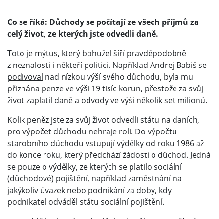
Co se říká: Důchody se počítají ze všech příjmů za
celý život, ze kterých jste odvedli daně.
Toto je mýtus, který bohužel šíří pravděpodobně
z neznalosti i někteří politici. Například Andrej Babiš se
podivoval
nad nízkou výší svého důchodu, byla mu
přiznána penze ve výši 19 tisíc korun, přestože za svůj
život zaplatil daně a odvody ve výši několik set milionů.
Kolik peněz jste za svůj život odvedli státu na daních,
pro výpočet důchodu nehraje roli. Do výpočtu
starobního důchodu vstupují
výdělky od roku 1986
až
do konce roku, který předchází žádosti o důchod. Jedná
se pouze o výdělky, ze kterých se platilo sociální
(důchodové) pojištění, například zaměstnání na
jakýkoliv úvazek nebo podnikání za doby, kdy
podnikatel odváděl státu sociální pojištění.