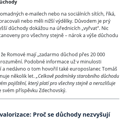
důchody
romadných e-mailech nebo na sociálních sítích, říká,
racovali nebo měli nižší výdělky. Důvodem je prý
 vyšší důchody dokážou na úřednicích „vyřvat“. Nic
tanoveny pro všechny stejně – nárok a výše důchodu
á, že Romové mají „zadarmo důchod přes 20 000
rozumění. Podobné informace už v minulosti
ěcí a nedávno o tom hovořil také europoslanec Tomáš
uje několik let.
„Celkově podmínky starobního důchodu
 pojištění, který platí pro všechny stejně a nerozlišuje
 svém příspěvku Zdechovský.
 valorizace: Proč se důchody nezvyšují