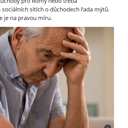
 důchody pro Romy nebo třeba
 sociálních sítích o důchodech řada mýtů.
e je na pravou míru.
i