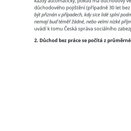
každý automaticky, pokud má důchodový věk
důchodového pojištění (případně 30 let be
být přiznán v případech, kdy sice lidé splní po
nemají buď téměř žádné, nebo velmi nízké příjm
uvádí k tomu Česká správa sociálního zabez
2. Důchod bez práce se počítá z průměrn