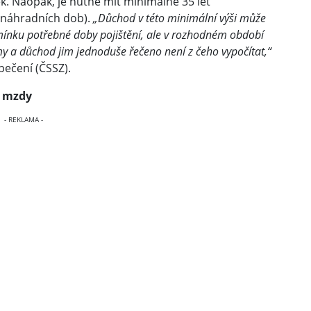
. Naopak, je nutné mít minimálně 35 let
z náhradních dob).
„Důchod v této minimální výši může
dmínku potřebné doby pojištění, ale v rozhodném období
y a důchod jim jednoduše řečeno není z čeho vypočítat,“
pečení (ČSSZ).
é mzdy