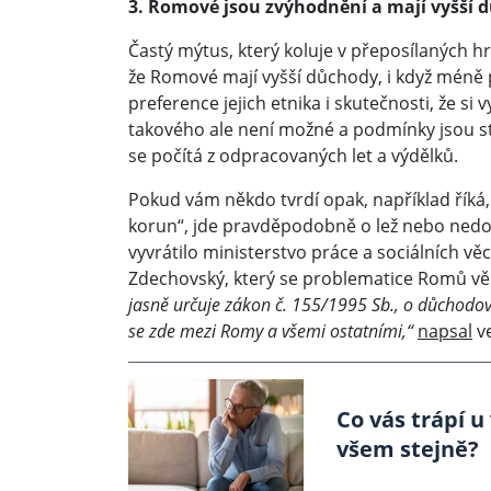
3. Romové jsou zvýhodnění a mají vyšší 
Častý mýtus, který koluje v přeposílaných h
že Romové mají vyšší důchody, i když méně p
preference jejich etnika i skutečnosti, že si
takového ale není možné a podmínky jsou s
se počítá z odpracovaných let a výdělků.
Pokud vám někdo tvrdí opak, například řík
korun“, jde pravděpodobně o lež nebo nedo
vyvrátilo ministerstvo práce a sociálních v
Zdechovský, který se problematice Romů věn
jasně určuje zákon č. 155/1995 Sb., o důchodovém
se zde mezi Romy a všemi ostatními,“
napsal
ve
Co vás trápí u
všem stejně?