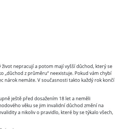
elý život nepracují a potom mají vyšší důchod, který se
jako „důchod z průměru“ neexistuje. Pokud vám chybí
c nárok nemáte. V současnosti takto každý rok končí
. stupně ještě před dosažením 18 let a neměli
hodového věku se jim invalidní důchod změní na
lidity a nikoliv o pravidlo, které by se týkalo všech,