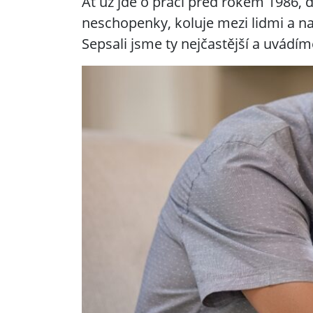
Ať už jde o práci před rokem 1986,
neschopenky, koluje mezi lidmi a na
Sepsali jsme ty nejčastější a uvádím