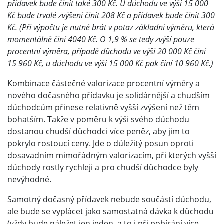
přídavek bude činit také 300 Kč. U důchodu ve výši 15 000
Kč bude trvalé zvýšení činit 208 Kč a přídavek bude činit 300
Kč. (Při výpočtu je nutné brát v potaz základní výměru, která
momentálně činí 4040 Kč. O 1,9 % se tedy zvýší pouze
procentní výměra, případě důchodu ve výši 20 000 Kč činí
15 960 Kč, u důchodu ve výši 15 000 Kč pak činí 10 960 Kč.)
Kombinace částečné valorizace procentní výměry a
nového dočasného přídavku je solidárnější a chudším
důchodcům přinese relativně vyšší zvýšení než těm
bohatším. Takže v poměru k výši svého důchodu
dostanou chudší důchodci více peněz, aby jim to
pokrylo rostoucí ceny. Jde o důležitý posun oproti
dosavadním mimořádným valorizacím, při kterých vyšší
důchody rostly rychleji a pro chudší důchodce byly
nevýhodné.
Samotný dočasný přídavek nebude součástí důchodu,
ale bude se vyplácet jako samostatná dávka k důchodu
(vždy bude náležet jen jeden, a to i při pobírání více