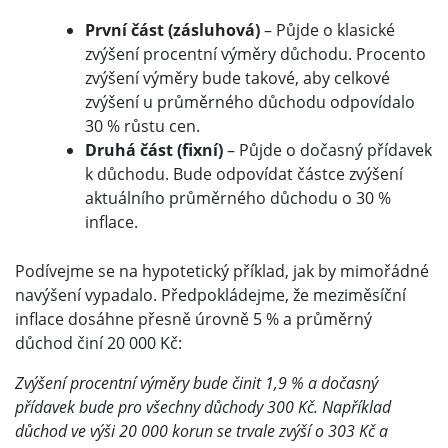
První část (zásluhová)
– Půjde o klasické
zvýšení procentní výměry důchodu. Procento
zvýšení výměry bude takové, aby celkové
zvýšení u průměrného důchodu odpovídalo
30 % růstu cen.
Druhá část
(fixní)
– Půjde o dočasný přídavek
k důchodu. Bude odpovídat částce zvýšení
aktuálního průměrného důchodu o 30 %
inflace.
Podívejme se na hypotetický příklad, jak by mimořádné
navýšení vypadalo. Předpokládejme, že meziměsíční
inflace dosáhne přesně úrovně 5 % a průměrný
důchod činí 20 000 Kč:
Zvýšení procentní výměry bude činit 1,9 % a dočasný
přídavek bude pro všechny důchody 300 Kč. Například
důchod ve výši 20 000 korun se trvale zvýší o 303 Kč a