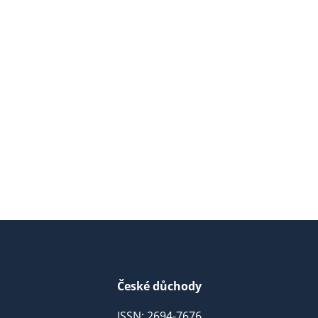
České důchody
ISSN: 2694-7676