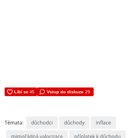
Vstup do diskuze
29
Témata:
důchodci
důchody
inflace
mimořádná valorizace
příplatek k důchodu