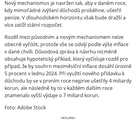
Nový mechanismus je navržen tak, aby v daném roce,
kdy mimořádné zvýšení důchodů proběhne, ušetřil
peníze. V dlouhodobém horizontu však bude dražší a
více zatíží státní rozpočet.
Rozdíl mezi původním a novým mechanismem nelze
obecně vyčíslit, protože vše se odvíjí podle výše inflace
v dané chvíli. Důvodová zpráva k návrhu nicméně
obsahuje hypotetický příklad, který vyčísluje rozdíl pro
případ, že by souhrn meziměsíční inflace dosáhl úrovně
5 procent v lednu 2024. Při využití nového přídavku k
důchodu by se v prvním roce nejprve ušetřily 4 miliardy
korun, ale následně by to v každém dalším roce
znamenalo vyšší výdaje o 7 miliard korun.
Foto: Adobe Stock