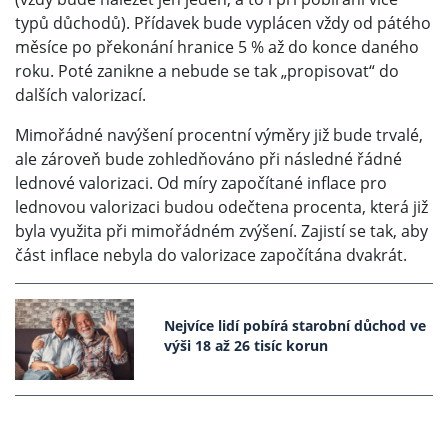
typů důchodů). Přídavek bude vyplácen vždy od pátého
měsíce po překonání hranice 5 % až do konce daného
roku. Poté zanikne a nebude se tak „propisovat“ do
dalších valorizací.
Mimořádné navýšení procentní výměry již bude trvalé,
ale zároveň bude zohledňováno při následné řádné
lednové valorizaci. Od míry započítané inflace pro
lednovou valorizaci budou odečtena procenta, která již
byla využita při mimořádném zvýšení. Zajistí se tak, aby
část inflace nebyla do valorizace započítána dvakrát.
Nejvíce lidí pobírá starobní důchod ve
výši 18 až 26 tisíc korun