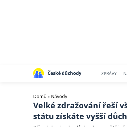
České důchody
ZPRÁVY
N
Domů
»
Návody
Velké zdražování řeší vš
státu získáte vyšší důc