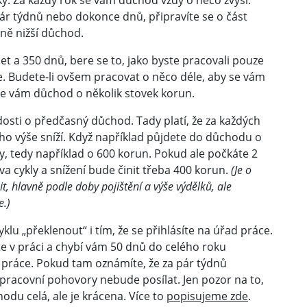
mky. Za každý rok se vám důchod vždy o něco zvýší.
ár týdnů nebo dokonce dnů, připravíte se o část
ně nižší důchod.
t a 350 dnů, bere se to, jako byste pracovali pouze
. Budete-li ovšem pracovat o něco déle, aby se vám
 se vám důchod o několik stovek korun.
ádosti o předčasný důchod. Tady platí, že za každých
ho výše sníží. Když například půjdete do důchodu o
ly, tedy například o 600 korun. Pokud ale počkáte 2
va cykly a snížení bude činit třeba 400 korun.
(Je o
it, hlavně podle doby pojištění a výše výdělků, ale
e.)
u „překlenout“ i tím, že se přihlásíte na úřad práce.
e v práci a chybí vám 50 dnů do celého roku
u práce. Pokud tam oznámíte, že za pár týdnů
pracovní pohovory nebude posílat. Jen pozor na to,
du celá, ale je krácena. Více to
popisujeme zde
.