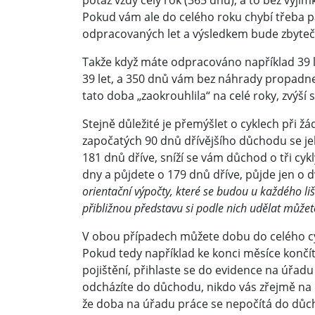
potaz vždy celý rok (365 dnů), a to bez výji
Pokud vám ale do celého roku chybí třeba p
odpracovaných let a výsledkem bude zbyteč
Takže když máte odpracováno například 39 le
39 let, a 350 dnů vám bez náhrady propadne
tato doba „zaokrouhlila“ na celé roky, zvýší
Stejně důležité je přemýšlet o cyklech při ž
započatých 90 dnů dřívějšího důchodu se je
181 dnů dříve, sníží se vám důchod o tři cyk
dny a půjdete o 179 dnů dříve, půjde jen o d
orientační výpočty, které se budou u každého liš
přibližnou představu si podle nich udělat můžet
V obou případech můžete dobu do celého cykl
Pokud tedy například ke konci měsíce končít
pojištění, přihlaste se do evidence na úřad
odcházíte do důchodu, nikdo vás zřejmě na 
že doba na úřadu práce se nepočítá do důcho