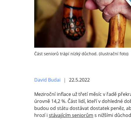
Část seniorů trápí nízký důchod. (ilustrační foto)
David Budai
22.5.2022
Meziroční inflace už třetí měsíc v řadě pře
úrovně 14,2 %. Část lidí, kteří v dohledné d
budou od státu dostávat dostatek peněz, a
hrozí i
stávajícím seniorům
s nižšími důchod