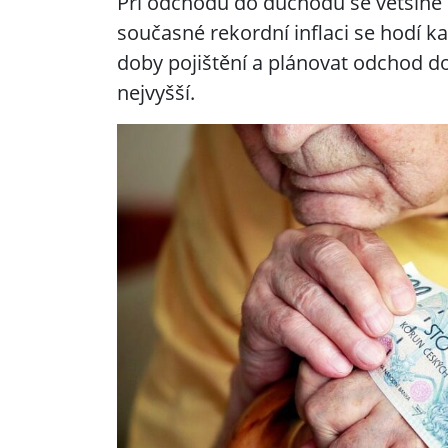
Při odchodu do důchodu se většině l
současné rekordní inflaci se hodí ka
doby pojištění a plánovat odchod d
nejvyšší.