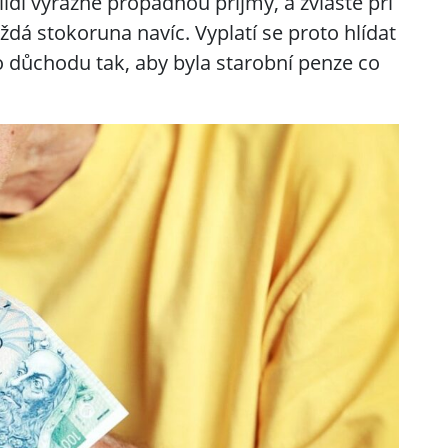
idí výrazně propadnou příjmy, a zvláště při
ždá stokoruna navíc. Vyplatí se proto hlídat
o důchodu tak, aby byla starobní penze co