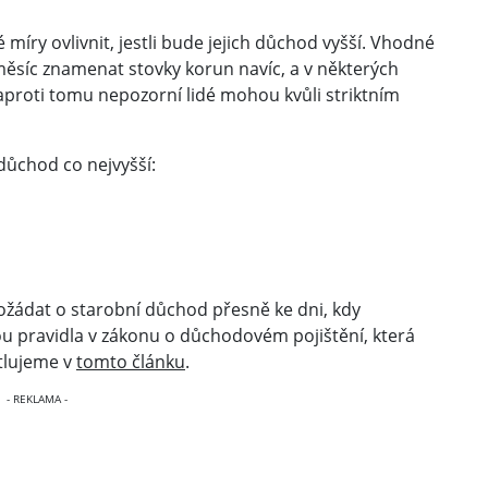
ry ovlivnit, jestli bude jejich důchod vyšší. Vhodné
ěsíc znamenat stovky korun navíc, a v některých
aproti tomu nepozorní lidé mohou kvůli striktním
 důchod co nejvyšší:
žádat o starobní důchod přesně ke dni, kdy
pravidla v zákonu o důchodovém pojištění, která
ětlujeme v
tomto článku
.