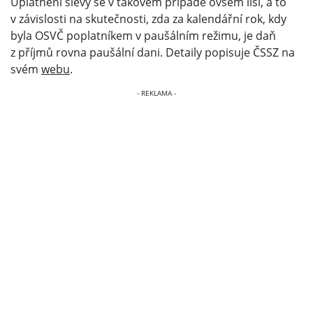
Uplatnění slevy se v takovém případě ovšem liší, a to
v závislosti na skutečnosti, zda za kalendářní rok, kdy
byla OSVČ poplatníkem v paušálním režimu, je daň
z příjmů rovna paušální dani. Detaily popisuje ČSSZ na
svém
webu
.