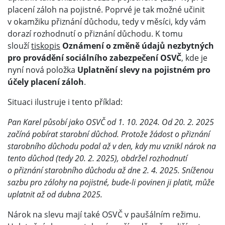
placení záloh na pojistné. Poprvé je tak možné učinit
v okamžiku přiznání důchodu, tedy v měsíci, kdy vám
dorazí rozhodnutí o přiznání důchodu. K tomu
slouží
tiskopis
Oznámení o změně údajů nezbytných
pro provádění sociálního zabezpečení OSVČ
, kde je
nyní nová položka
Uplatnění slevy na pojistném pro
účely placení záloh
.
Situaci ilustruje i tento příklad:
Pan Karel působí jako OSVČ od 1. 10. 2024. Od 20. 2. 2025
začíná pobírat starobní důchod. Protože žádost o přiznání
starobního důchodu podal až v den, kdy mu vznikl nárok na
tento důchod (tedy 20. 2. 2025), obdržel rozhodnutí
o přiznání starobního důchodu až dne 2. 4. 2025. Sníženou
sazbu pro zálohy na pojistné, bude-li povinen ji platit, může
uplatnit až od dubna 2025.
Nárok na slevu mají také OSVČ v paušálním režimu.