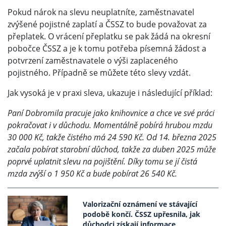
Pokud nárok na slevu neuplatníte, zaměstnavatel
zvýšené pojistné zaplatí a ČSSZ to bude považovat za
přeplatek. O vrácení přeplatku se pak žádá na okresní
pobočce ČSSZ a je k tomu potřeba písemná žádost a
potvrzení zaměstnavatele o výši zaplaceného
pojistného. Případně se můžete této slevy vzdát.
Jak vysoká je v praxi sleva, ukazuje i následující příklad:
Paní Dobromila pracuje jako knihovnice a chce ve své práci
pokračovat i v důchodu. Momentálně pobírá hrubou mzdu
30 000 Kč, takže čistého má 24 590 Kč. Od 14. března 2025
začala pobírat starobní důchod, takže za duben 2025 může
poprvé uplatnit slevu na pojištění. Díky tomu se jí čistá
mzda zvýší o 1 950 Kč a bude pobírat 26 540 Kč.
Valorizační oznámení ve stávající
podobě končí. ČSSZ upřesnila, jak
důchodci získají informace