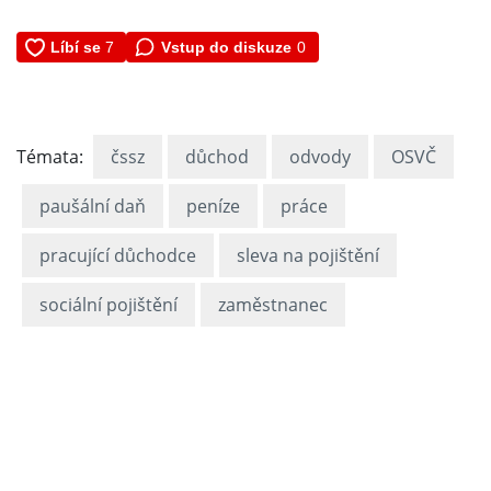
Vstup do diskuze
0
Témata:
čssz
důchod
odvody
OSVČ
paušální daň
peníze
práce
pracující důchodce
sleva na pojištění
sociální pojištění
zaměstnanec