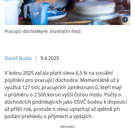
i
Pracující důchodkyně. (ilustrační foto)
David Budai
9.4.2025
V lednu 2025 začala platit sleva 6,5 % na sociální
pojištění pro pracující důchodce. Momentálně už ji
využívá 127 tisíc pracujících zaměstnanců, kteří mají
v průměru o 2 500 korun vyšší čistou mzdu. Počty o
důchodcích podnikajících jako OSVČ budou k dispozici
až příští rok, protože ti slevu uplatňují až zpětně při
podání přehledu o příjmech a výdajích.