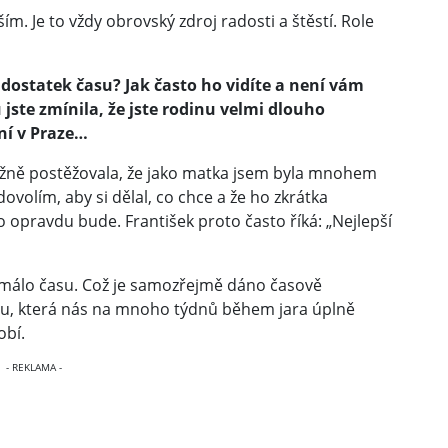
m. Je to vždy obrovský zdroj radosti a štěstí. Role
 dostatek času? Jak často ho vidíte a není vám
 jste zmínila, že jste rodinu velmi dlouho
ní v Praze…
ážně postěžovala, že jako matka jsem byla mnohem
dovolím, aby si dělal, co chce a že ho zkrátka
o opravdu bude. František proto často říká: „Nejlepší
ak málo času. Což je samozřejmě dáno časově
rou, která nás na mnoho týdnů během jara úplně
obí.