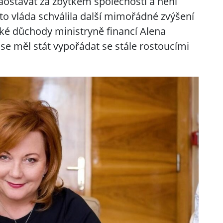
aostávat za zbytkem společnosti a není
to vláda schválila další mimořádné zvýšení
ké důchody ministryně financí Alena
 se měl stát vypořádat se stále rostoucími