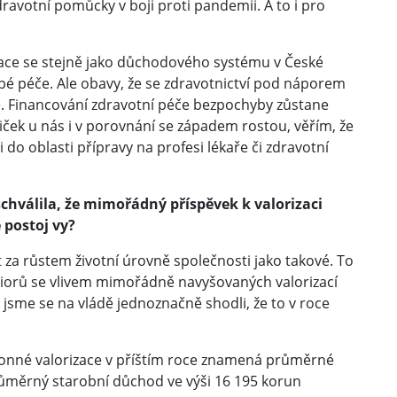
dravotní pomůcky v boji proti pandemii. A to i pro
lace se stejně jako důchodového systému v České
bé péče. Ale obavy, že se zdravotnictví pod náporem
ě. Financování zdravotní péče bezpochyby zůstane
třiček u nás i v porovnání se západem rostou, věřím, že
 do oblasti přípravy na profesi lékaře či zdravotní
hválila, že mimořádný příspěvek k valorizaci
 postoj vy?
 za růstem životní úrovně společnosti jako takové. To
eniorů se vlivem mimořádně navyšovaných valorizací
 jsme se na vládě jednoznačně shodli, že to v roce
konné valorizace v příštím roce znamená průměrné
ůměrný starobní důchod ve výši 16 195 korun