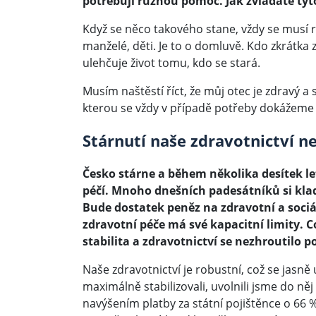
potřebují různou pomoc. Jak zvládáte tyto
Když se něco takového stane, vždy se musí r
manželé, děti. Je to o domluvě. Kdo zkrátka
ulehčuje život tomu, kdo se stará.
Musím naštěstí říct, že můj otec je zdravý a 
kterou se vždy v případě potřeby dokážeme d
Stárnutí naše zdravotnictví n
Česko stárne a během několika desítek l
péčí. Mnoho dnešních padesátníků si klad
Bude dostatek peněz na zdravotní a sociál
zdravotní péče má své kapacitní limity. C
stabilita a zdravotnictví se nezhroutil
Naše zdravotnictví je robustní, což se jasn
maximálně stabilizovali, uvolnili jsme do ně
navýšením platby za státní pojištěnce o 66