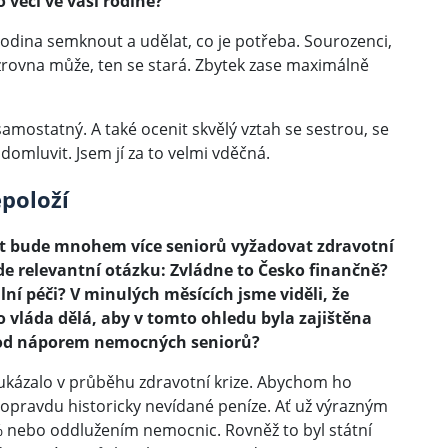
 věci ve vaší rodině?
odina semknout a udělat, co je potřeba. Sourozenci,
 zrovna může, ten se stará. Zbytek zase maximálně
samostatný. A také ocenit skvělý vztah se sestrou, se
omluvit. Jsem jí za to velmi vděčná.
epoloží
et bude mnohem více seniorů vyžadovat zdravotní
e relevantní otázku: Zvládne to Česko finančně?
ní péči? V minulých měsících jsme viděli, že
o vláda dělá, aby v tomto ohledu byla zajištěna
o pod náporem nemocných seniorů?
ě ukázalo v průběhu zdravotní krize. Abychom ho
j opravdu historicky nevídané peníze. Ať už výrazným
 % nebo oddlužením nemocnic. Rovněž to byl státní