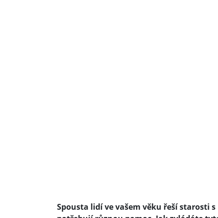
Spousta lidí ve vašem věku řeší starosti s