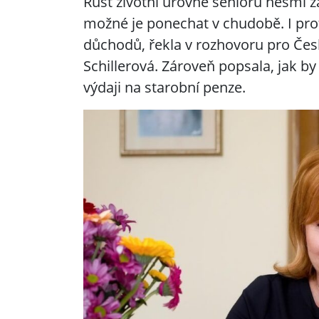
Růst životní úrovně seniorů nesmí z
možné je ponechat v chudobě. I pro
důchodů, řekla v rozhovoru pro Čes
Schillerová. Zároveň popsala, jak by
výdaji na starobní penze.