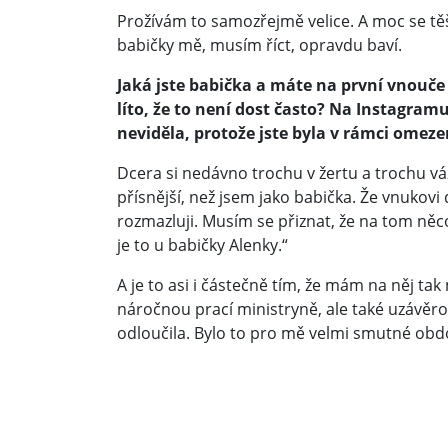
Prožívám to samozřejmě velice. A moc se těší
babičky mě, musím říct, opravdu baví.
Jaká jste babička a máte na první vnouče
líto, že to není dost často? Na Instagramu
neviděla, protože jste byla v rámci omeze
Dcera si nedávno trochu v žertu a trochu v
přísnější, než jsem jako babička. Že vnukovi 
rozmazluji. Musím se přiznat, že na tom něc
je to u babičky Alenky.“
A je to asi i částečně tím, že mám na něj t
náročnou prací ministryně, ale také uzávě
odloučila. Bylo to pro mě velmi smutné obd