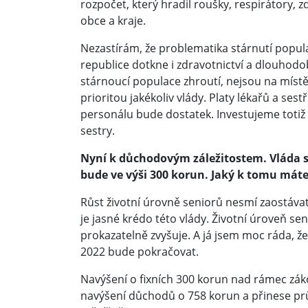
rozpočet, který hradil roušky, respirátory, z
obce a kraje.
Nezastírám, že problematika stárnutí popu
republice dotkne i zdravotnictví a dlouhodo
stárnoucí populace zhroutí, nejsou na míst
prioritou jakékoliv vlády. Platy lékařů a ses
personálu bude dostatek. Investujeme totiž i
sestry.
Nyní k důchodovým záležitostem. Vláda sc
bude ve výši 300 korun. Jaký k tomu máte
Růst životní úrovně seniorů nesmí zaostávat
je jasné krédo této vlády. Životní úroveň s
prokazatelně zvyšuje. A já jsem moc ráda, že
2022 bude pokračovat.
Navýšení o fixních 300 korun nad rámec zá
navýšení důchodů o 758 korun a přinese pr