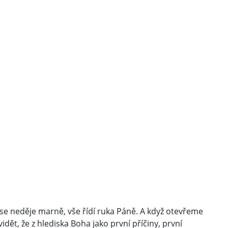
c se neděje marně, vše řídí ruka Páně. A když otevřeme
idět, že z hlediska Boha jako první příčiny, první