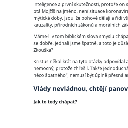
inteligence a první skutečnosti, protože on 
ptá Mojžíš na jméno, není situace koronaviru
mýtické doby, jsou, že bohové dělají a řídí v
kauzality, přírodních zákonů a morálních zá
Máme-li v tom biblickém slova smyslu chápat
se dobře, jednali jsme špatně, a toto je důs
Zkouška?
Kristus několikrát na tyto otázky odpovídal a 
nemocný, protože zhřešil. Takže jednoduchá
něco špatného“, nemusí být úplně přesná an
Vlády nevládnou, chtějí pano
Jak to tedy chápat?