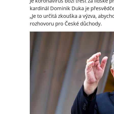
Je koronavirus boží trest za lidské 
kardinál Dominik Duka je přesvědče
„Je to určitá zkouška a výzva, abycho
rozhovoru pro České důchody.