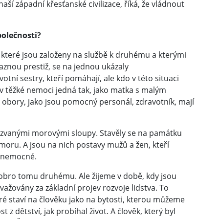
 naší západní křesťanské civilizace, říká, že vládnout
polečnosti?
 které jsou založeny na službě k druhému a kterými
znou prestiž, se na jednou ukázaly
otní sestry, kteří pomáhají, ale kdo v této situaci
v těžké nemoci jedná tak, jako matka s malým
že obory, jako jsou pomocný personál, zdravotník, mají
takzvanými morovými sloupy. Stavěly se na památku
moru. A jsou na nich postavy mužů a žen, kteří
i nemocné.
 dobro tomu druhému. Ale žijeme v době, kdy jsou
važovány za základní projev rozvoje lidstva. To
eré staví na člověku jako na bytosti, kterou můžeme
 dětství, jak probíhal život. A člověk, který byl