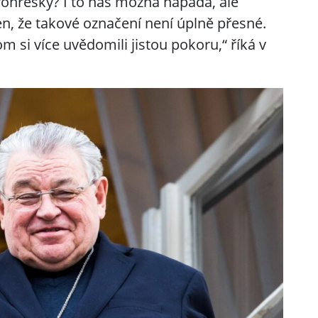
prohřešky? I to nás možná napadá, ale
n, že takové označení není úplně přesné.
m si více uvědomili jistou pokoru,“ říká v