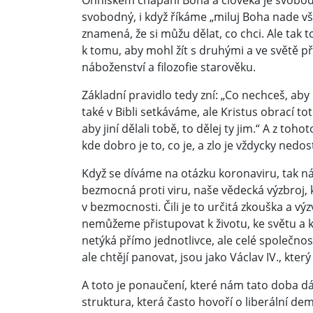
Ohniskem chápání Boha a člověka je svoboda
svobodný, i když říkáme „miluj Boha nade 
znamená, že si můžu dělat, co chci. Ale tak 
k tomu, aby mohl žít s druhými a ve světě př
náboženství a filozofie starověku.
Základní pravidlo tedy zní: „Co nechceš, aby d
také v Bibli setkáváme, ale Kristus obrací to
aby jiní dělali tobě, to dělej ty jim.“ A z to
kde dobro je to, co je, a zlo je vždycky nedo
Když se díváme na otázku koronaviru, tak nás
bezmocná proti viru, naše vědecká výzbroj,
v bezmocnosti. Čili je to určitá zkouška a vý
nemůžeme přistupovat k životu, ke světu a 
netýká přímo jednotlivce, ale celé společnos
ale chtějí panovat, jsou jako Václav IV., kter
A toto je ponaučení, které nám tato doba d
struktura, která často hovoří o liberální dem