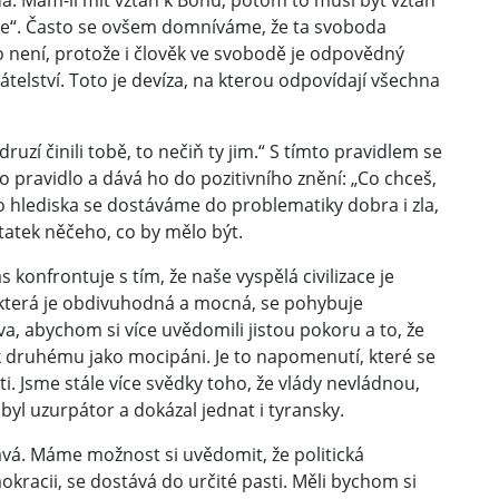
. Mám-li mít vztah k Bohu, potom to musí být vztah
vše“. Často se ovšem domníváme, že ta svoboda
to není, protože i člověk ve svobodě je odpovědný
átelství. Toto je devíza, na kterou odpovídají všechna
ruzí činili tobě, to nečiň ty jim.“ S tímto pravidlem se
to pravidlo a dává ho do pozitivního znění: „Co chceš,
hoto hlediska se dostáváme do problematiky dobra i zla,
statek něčeho, co by mělo být.
 konfrontuje s tím, že naše vyspělá civilizace je
 která je obdivuhodná a mocná, se pohybuje
zva, abychom si více uvědomili jistou pokoru a to, že
k druhému jako mocipáni. Je to napomenutí, které se
ti. Jsme stále více svědky toho, že vlády nevládnou,
ý byl uzurpátor a dokázal jednat i tyransky.
ává. Máme možnost si uvědomit, že politická
okracii, se dostává do určité pasti. Měli bychom si