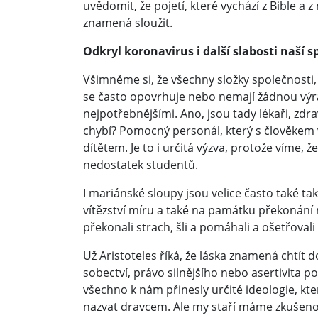
uvědomit, že pojetí, které vychází z Bible a z
znamená sloužit.
Odkryl koronavirus i další slabosti naší s
Všimněme si, že všechny složky společnosti,
se často opovrhuje nebo nemají žádnou výra
nejpotřebnějšími. Ano, jsou tady lékaři, zdrav
chybí? Pomocný personál, který s člověkem 
dítětem. Je to i určitá výzva, protože víme, 
nedostatek studentů.
I mariánské sloupy jsou velice často také 
vítězství míru a také na památku překonání 
překonali strach, šli a pomáhali a ošetřoval
Už Aristoteles říká, že láska znamená chtít
sobectví, právo silnějšího nebo asertivita po
všechno k nám přinesly určité ideologie, kt
nazvat dravcem. Ale my staří máme zkušenost z