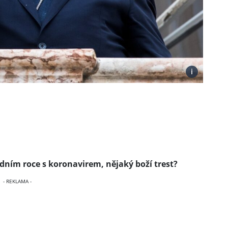
i
edním roce s koronavirem, nějaký boží trest?