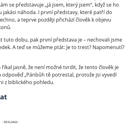
sám se představuje „já jsem, který jsem“, když se ho
 jakási náhoda. I první představy, které patří do
šechno, a teprve později přichází člověk k objevu
konů.
 tuto dobu, pak první představa je – nechovali jsme
ledek. A teď se můžeme ptát: Je to trest? Napomenutí?
říkal jasně, že není možné tvrdit, že tento člověk je
 odpověď „Pánbůh tě potrestal, protože jsi vyvedl
i z biblického pohledu.
vat