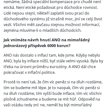
nemáme, žádná speciální kompenzace pro chudé není
etická. Není etické požadovat pro důchodce rovnost.
Lidé nejsou stejní, někteří zaplatili svou prací do
důchodového systému již strašně moc, jiní se celý život
vezli. Všichni měli zavčasu stejnou možnost informací,
zejména mluvíme-li o mladších důchodcích.
Jak vnímáte návrh hnutí ANO na mimořádný
jednorázový příspěvek 6000 korun?
ANO nás dostalo s inflací tam, kde jsme. Kdyby nebylo
ANO, byla by inflace nižší, byť stále velmi vysoká. Byla by
třeba na úrovni průměru eurozóny. A ANO dál chce
pokračovat v inflační politice.
Prostě to není tak, že čím víc peněz si na dluh rozdáme,
tím se budeme mít lépe. Je to naopak, čím víc peněz si
na dluh rozdáme, tím vyšší bude inflace, tím víc všichni
plošně zchudneme a budeme se mít hůř. Odpověď na
vaši otázku tedy zní: ne, neměl by být mimořádný