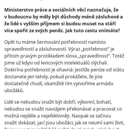
Ministerstvo práce a sociálních věcí naznačuje, že
v budoucnu by měly být důchody méně zásluhové a
že lidé s vyšším příjmem si budou muset na stáří
více spořit ze svých peněz. Jak tuto cestu vnímáte?
Opět tu máme šermování potřebností namísto
spravedlností a zásluhovostí. Výraz „potřebnost“ je
přitom pravým protikladem slova „spravedlnost“. Totéž
jsme už kdysi od levicových intelektuálů slýchali.
Doktrína potřebnosti je ohavná: jestliže peníze od státu
dostanete jen tehdy, pokud prokážete, že jste
dostatečně chudí, okamžitě tím vytvoříme armádu
ubožáků.
Lidé se nebudou snažit být dobří, výkonní, bohatí,
nebudou se snažit navzájem překonávat a pracovat co
možná nejdéle a nejefektivněji. Naopak se začnou
snažit dokázat, jací jsou ubožáci, jak se neumí sami živit,