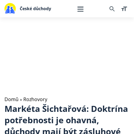
České důchody
Domů
»
Rozhovory
Markéta Šichtařová: Doktrína
potřebnosti je ohavná,
důchody mají být zásluhové