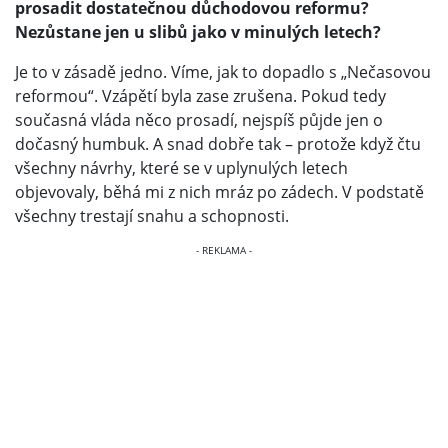
prosadit dostatečnou důchodovou reformu?
Nezůstane jen u slibů jako v minulých letech?
Je to v zásadě jedno. Víme, jak to dopadlo s „Nečasovou
reformou“. Vzápětí byla zase zrušena. Pokud tedy
současná vláda něco prosadí, nejspíš půjde jen o
dočasný humbuk. A snad dobře tak – protože když čtu
všechny návrhy, které se v uplynulých letech
objevovaly, běhá mi z nich mráz po zádech. V podstatě
všechny trestají snahu a schopnosti.