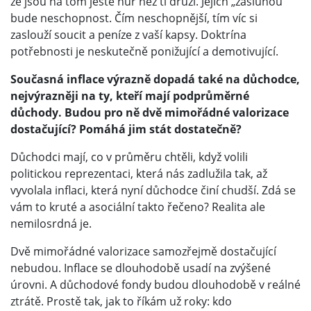
že jsou na tom ještě hůř než ti druzí. Jejich „zásluhou“
bude neschopnost. Čím neschopnější, tím víc si
zaslouží soucit a peníze z vaší kapsy. Doktrína
potřebnosti je neskutečně ponižující a demotivující.
Současná inflace výrazně dopadá také na důchodce,
nejvýrazněji na ty, kteří mají podprůměrné
důchody. Budou pro ně dvě mimořádné valorizace
dostačující? Pomáhá jim stát dostatečně?
Důchodci mají, co v průměru chtěli, když volili
politickou reprezentaci, která nás zadlužila tak, až
vyvolala inflaci, která nyní důchodce činí chudší. Zdá se
vám to kruté a asociální takto řečeno? Realita ale
nemilosrdná je.
Dvě mimořádné valorizace samozřejmě dostačující
nebudou. Inflace se dlouhodobě usadí na zvýšené
úrovni. A důchodové fondy budou dlouhodobě v reálné
ztrátě. Prostě tak, jak to říkám už roky: kdo