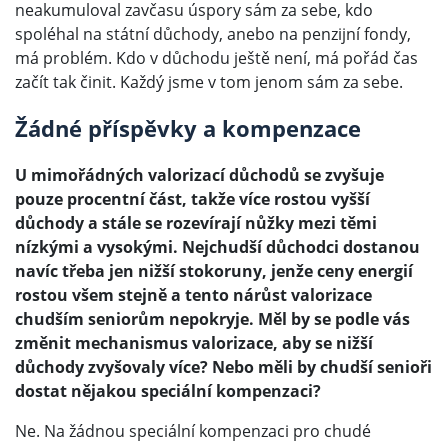
neakumuloval zavčasu úspory sám za sebe, kdo
spoléhal na státní důchody, anebo na penzijní fondy,
má problém. Kdo v důchodu ještě není, má pořád čas
začít tak činit. Každý jsme v tom jenom sám za sebe.
Žádné příspěvky a kompenzace
U mimořádných valorizací důchodů se zvyšuje
pouze procentní část, takže více rostou vyšší
důchody a stále se rozevírají nůžky mezi těmi
nízkými a vysokými. Nejchudší důchodci dostanou
navíc třeba jen nižší stokoruny, jenže ceny energií
rostou všem stejně a tento nárůst valorizace
chudším seniorům nepokryje. Měl by se podle vás
změnit mechanismus valorizace, aby se nižší
důchody zvyšovaly více? Nebo měli by chudší senioři
dostat nějakou speciální kompenzaci?
Ne. Na žádnou speciální kompenzaci pro chudé