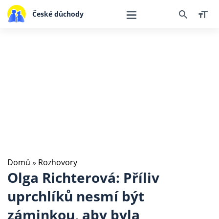
České důchody
Domů
»
Rozhovory
Olga Richterová: Příliv
uprchlíků nesmí být
záminkou, aby byla