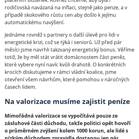
placením složenek. Rovněž chceme, aby byla i
rodičovská navázaná na inflaci, stejně jako penze, a v
případě skokového růstu cen aby došlo k jejímu
automatickému navýšení.
Jednáme rovněž s partnery o další úlevě pro lidi v
energetické krizi, což se týká i seniorů. Už před pár
měsíci jsme navrhli takzvaný energetický bonus. Věříme
totiž, že by měl stát vrátit domácnostem část peněz,
které vybere nyní navíc kvůli drahotě. O konkrétních
krocích diskutujeme v rámci vládní koalice, jsme
otevření všem návrhům, které pomohou v náročných
časech lidem.
Na valorizace musíme zajistit peníze
Mimořádná valorizace se vypočítává pouze ze
zásluhové části důchodu, takže politici opět hovoří
o průměrném zvýšení kolem 1000 korun, ale lidé s
nízkým důchodem zpravidla dostanou jen pár