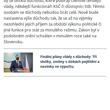
by se dotkla důchodů, které pobírají členové tehdejší
vlády, někdejší funkcionáři KSČ či důstojníci StB. Těmto
osobám se důchody nebudou brát celé. Nově bude
nastavena výše důchodu tak, že se až na výjimky
nezohlední jejich příjem za období výkonu politické či
jiné funkce pro stát za minulého režimu. Zákon byl v
podobném znění schválen v minulém roce také na
Slovensku.
Finální plány vlády s důchody: Tři
složky, změny v dobách pojištění a
novinky ve výpočtu