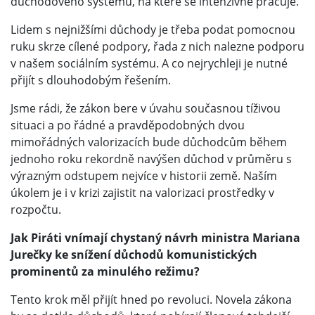
důchodového systému, na které se intenzivně pracuje.
Lidem s nejnižšími důchody je třeba podat pomocnou
ruku skrze cílené podpory, řada z nich nalezne podporu
v našem sociálním systému. A co nejrychleji je nutné
přijít s dlouhodobým řešením.
Jsme rádi, že zákon bere v úvahu současnou tíživou
situaci a po řádné a pravděpodobných dvou
mimořádných valorizacích bude důchodcům během
jednoho roku rekordně navýšen důchod v průměru s
výrazným odstupem nejvíce v historii země. Naším
úkolem je i v krizi zajistit na valorizaci prostředky v
rozpočtu.
Jak Piráti vnímají chystaný návrh ministra Mariana
Jurečky ke snížení důchodů komunistických
prominentů za minulého režimu?
Tento krok měl přijít hned po revoluci. Novela zákona