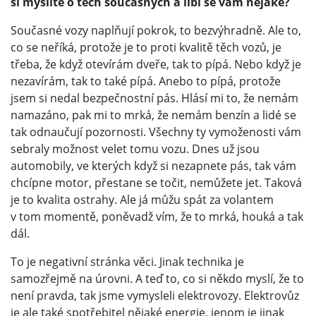
si myslíte o těch současných a líbí se vám nějaké?
Současné vozy naplňují pokrok, to bezvýhradně. Ale to,
co se neříká, protože je to proti kvalitě těch vozů, je
třeba, že když otevírám dveře, tak to pípá. Nebo když je
nezavírám, tak to také pípá. Anebo to pípá, protože
jsem si nedal bezpečnostní pás. Hlásí mi to, že nemám
namazáno, pak mi to mrká, že nemám benzín a lidé se
tak odnaučují pozornosti. Všechny ty vymoženosti vám
sebraly možnost velet tomu vozu. Dnes už jsou
automobily, ve kterých když si nezapnete pás, tak vám
chcípne motor, přestane se točit, nemůžete jet. Taková
je to kvalita ostrahy. Ale já můžu spát za volantem
v tom momentě, poněvadž vím, že to mrká, houká a tak
dál.
To je negativní stránka věci. Jinak technika je
samozřejmě na úrovni. A teď to, co si někdo myslí, že to
není pravda, tak jsme vymysleli elektrovozy. Elektrovůz
je ale také spotřebitel nějaké energie, jenom je jinak