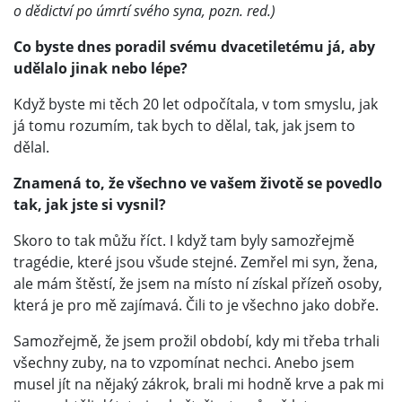
o dědictví po úmrtí svého syna, pozn. red.)
Co byste dnes poradil svému dvacetiletému já, aby
udělalo jinak nebo lépe?
Když byste mi těch 20 let odpočítala, v tom smyslu, jak
já tomu rozumím, tak bych to dělal, tak, jak jsem to
dělal.
Znamená to, že všechno ve vašem životě se povedlo
tak, jak jste si vysnil?
Skoro to tak můžu říct. I když tam byly samozřejmě
tragédie, které jsou všude stejné. Zemřel mi syn, žena,
ale mám štěstí, že jsem na místo ní získal přízeň osoby,
která je pro mě zajímavá. Čili to je všechno jako dobře.
Samozřejmě, že jsem prožil období, kdy mi třeba trhali
všechny zuby, na to vzpomínat nechci. Anebo jsem
musel jít na nějaký zákrok, brali mi hodně krve a pak mi