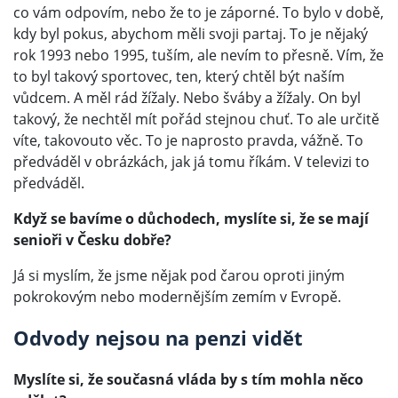
co vám odpovím, nebo že to je záporné. To bylo v době,
kdy byl pokus, abychom měli svoji partaj. To je nějaký
rok 1993 nebo 1995, tuším, ale nevím to přesně. Vím, že
to byl takový sportovec, ten, který chtěl být naším
vůdcem. A měl rád žížaly. Nebo šváby a žížaly. On byl
takový, že nechtěl mít pořád stejnou chuť. To ale určitě
víte, takovouto věc. To je naprosto pravda, vážně. To
předváděl v obrázkách, jak já tomu říkám. V televizi to
předváděl.
Když se bavíme o důchodech, myslíte si, že se mají
senioři v Česku dobře?
Já si myslím, že jsme nějak pod čarou oproti jiným
pokrokovým nebo modernějším zemím v Evropě.
Odvody nejsou na penzi vidět
Myslíte si, že současná vláda by s tím mohla něco