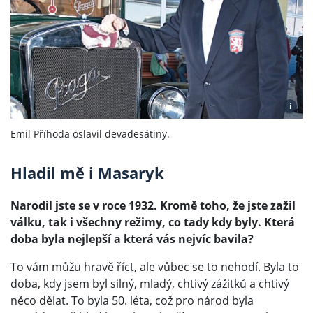
i
Emil Příhoda oslavil devadesátiny.
Hladil mě i Masaryk
Narodil jste se v roce 1932. Kromě toho, že jste zažil
válku, tak i všechny režimy, co tady kdy byly. Která
doba byla nejlepší a která vás nejvíc bavila?
To vám můžu hravě říct, ale vůbec se to nehodí. Byla to
doba, kdy jsem byl silný, mladý, chtivý zážitků a chtivý
něco dělat. To byla 50. léta, což pro národ byla