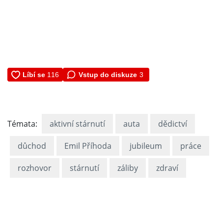
Vstup do diskuze
3
Témata:
aktivní stárnutí
auta
dědictví
důchod
Emil Příhoda
jubileum
práce
rozhovor
stárnutí
záliby
zdraví