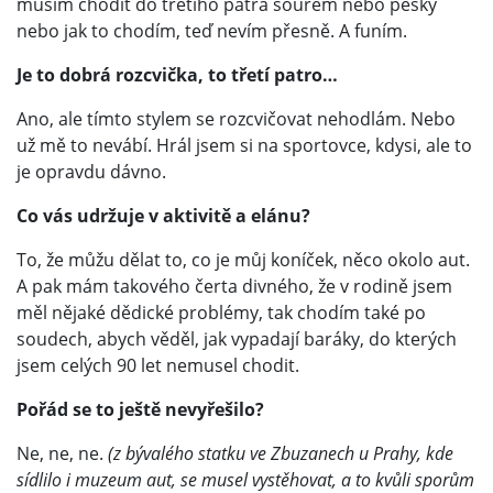
musím chodit do třetího patra šourem nebo pěšky
nebo jak to chodím, teď nevím přesně. A funím.
Je to dobrá rozcvička, to třetí patro…
Ano, ale tímto stylem se rozcvičovat nehodlám. Nebo
už mě to nevábí. Hrál jsem si na sportovce, kdysi, ale to
je opravdu dávno.
Co vás udržuje v aktivitě a elánu?
To, že můžu dělat to, co je můj koníček, něco okolo aut.
A pak mám takového čerta divného, že v rodině jsem
měl nějaké dědické problémy, tak chodím také po
soudech, abych věděl, jak vypadají baráky, do kterých
jsem celých 90 let nemusel chodit.
Pořád se to ještě nevyřešilo?
Ne, ne, ne.
(z bývalého statku ve Zbuzanech u Prahy, kde
sídlilo i muzeum aut, se musel vystěhovat, a to kvůli sporům