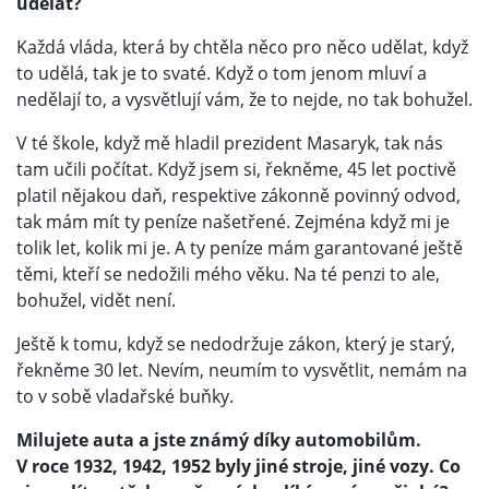
udělat?
Každá vláda, která by chtěla něco pro něco udělat, když
to udělá, tak je to svaté. Když o tom jenom mluví a
nedělají to, a vysvětlují vám, že to nejde, no tak bohužel.
V té škole, když mě hladil prezident Masaryk, tak nás
tam učili počítat. Když jsem si, řekněme, 45 let poctivě
platil nějakou daň, respektive zákonně povinný odvod,
tak mám mít ty peníze našetřené. Zejména když mi je
tolik let, kolik mi je. A ty peníze mám garantované ještě
těmi, kteří se nedožili mého věku. Na té penzi to ale,
bohužel, vidět není.
Ještě k tomu, když se nedodržuje zákon, který je starý,
řekněme 30 let. Nevím, neumím to vysvětlit, nemám na
to v sobě vladařské buňky.
Milujete auta a jste známý díky automobilům.
V roce 1932, 1942, 1952 byly jiné stroje, jiné vozy. Co