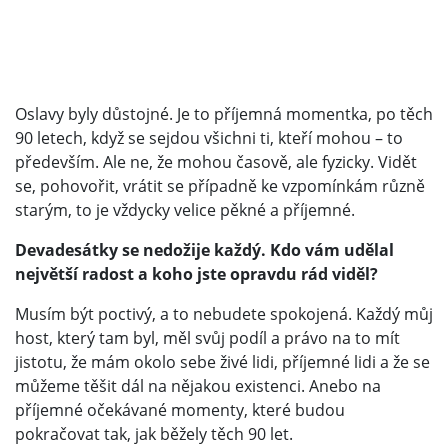
Oslavy byly důstojné. Je to příjemná momentka, po těch
90 letech, když se sejdou všichni ti, kteří mohou – to
především. Ale ne, že mohou časově, ale fyzicky. Vidět
se, pohovořit, vrátit se případně ke vzpomínkám různě
starým, to je vždycky velice pěkné a příjemné.
Devadesátky se nedožije každý. Kdo vám udělal
největší radost a koho jste opravdu rád viděl?
Musím být poctivý, a to nebudete spokojená. Každý můj
host, který tam byl, měl svůj podíl a právo na to mít
jistotu, že mám okolo sebe živé lidi, příjemné lidi a že se
můžeme těšit dál na nějakou existenci. Anebo na
příjemné očekávané momenty, které budou
pokračovat tak, jak běžely těch 90 let.