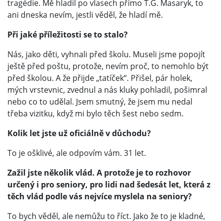
tragédie. Mě hladil po vlasech přímo T.G. Masaryk, to
ani dneska nevím, jestli věděl, že hladí mě.
Při jaké příležitosti se to stalo?
Nás, jako děti, vyhnali před školu. Museli jsme popojít
ještě před poštu, protože, nevím proč, to nemohlo být
před školou. A že přijde „tatíček“. Přišel, pár holek,
mých vrstevnic, zvednul a nás kluky pohladil, pošimral
nebo co to udělal. Jsem smutný, že jsem mu nedal
třeba vizitku, když mi bylo těch šest nebo sedm.
Kolik let jste už oficiálně v důchodu?
To je ošklivé, ale odpovím vám. 31 let.
Zažil jste několik vlád. A protože je to rozhovor
určený i pro seniory, pro lidi nad šedesát let, která z
těch vlád podle vás nejvíce myslela na seniory?
To bych věděl, ale nemůžu to říct. Jako že to je kladné,