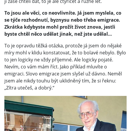
ji zase chtěli dát, to je ale čtyřicet a různě let.
To jsou ale věci, co neovlivníte. Já jsem myslela, co
se týče rozhodnutí, byznysu nebo třeba emigrace.
Zkrátka kdybyste mohl prožít život znova, jestli
byste chtěl něco udělat jinak, než jste udělal…
To je opravdu těžká otázka, protože já jsem do nějaké
míry mohl v klidu konstatovat, že to bolavé nebylo. Bylo
to jen logicky ne vždy příjemné. Ale logicky pojaté.
Nevím, co vám mám říct. Jako příklad mluvíte o
emigraci. Slovo emigrace jsem slyšel už dávno. Neměl
jsem ale nikdy touhu být uklidněný tím, že si řeknu:
„Zítra utečeš, a dobrý.“