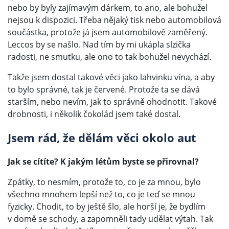
nebo by byly zajímavým dárkem, to ano, ale bohužel
nejsou k dispozici. Třeba nějaký tisk nebo automobilová
součástka, protože já jsem automobilově zaměřený.
Leccos by se našlo. Nad tím by mi ukápla slzička
radosti, ne smutku, ale ono to tak bohužel nevychází.
Takže jsem dostal takové věci jako lahvinku vína, a aby
to bylo správné, tak je červené. Protože ta se dává
starším, nebo nevím, jak to správně ohodnotit. Takové
drobnosti, i několik čokolád jsem také dostal.
Jsem rád, že dělám věci okolo aut
Jak se cítíte? K jakým létům byste se přirovnal?
Zpátky, to nesmím, protože to, co je za mnou, bylo
všechno mnohem lepší než to, co je teď se mnou
fyzicky. Chodit, to by ještě šlo, ale horší je, že bydlím
v domě se schody, a zapomněli tady udělat výtah. Tak