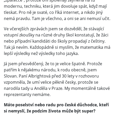
„zpátečce“, protože oni spoléhají zejména na tu
modernu, techniku, která jim dovoluje spát, když mají
tleskat. Pro ně je svaté, co říká internet, a nikdo jiný
nemá pravdu. Tam je všechno, a oni se ani nemusí učit.
Ve včerejších zprávách jsem se dozvěděl, že stávající
vstupní zkoušky na různé druhy škol konstatují, že žáci
nebo případní kandidáti do školy propadají z češtiny.
Tak já nevím. Každopádně si myslím, že matematika má
lepší výsledky než výsledky toho jazyka.
Já jsem přesvědčený, že to je velice špatně. Protože
patřím k nějakému národu, k rodu obecně, jsem
Slovan. Paní Albrightová před 30 lety v rozhovoru
vzpomněla, že umí velice pěkně česky, protože se
narodila tady u Anděla v Praze. My momentálně takové
reprezentanty nemáme.
Máte poselství nebo radu pro české důchodce, kteří
si nemyslí, že podzim života může být super?