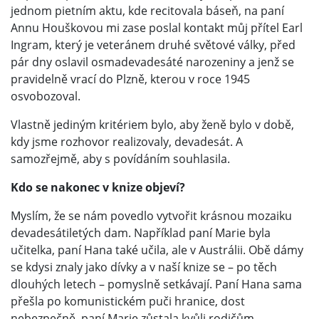
jednom pietním aktu, kde recitovala báseň, na paní
Annu Houškovou mi zase poslal kontakt můj přítel Earl
Ingram, který je veteránem druhé světové války, před
pár dny oslavil osmadevadesáté narozeniny a jenž se
pravidelně vrací do Plzně, kterou v roce 1945
osvobozoval.
Vlastně jediným kritériem bylo, aby ženě bylo v době,
kdy jsme rozhovor realizovaly, devadesát. A
samozřejmě, aby s povídáním souhlasila.
Kdo se nakonec v knize objeví?
Myslím, že se nám povedlo vytvořit krásnou mozaiku
devadesátiletých dam. Například paní Marie byla
učitelka, paní Hana také učila, ale v Austrálii. Obě dámy
se kdysi znaly jako dívky a v naší knize se – po těch
dlouhých letech – pomyslně setkávají. Paní Hana sama
přešla po komunistickém puči hranice, dost
nebezpečně, paní Marie zůstala kvůli rodičům.