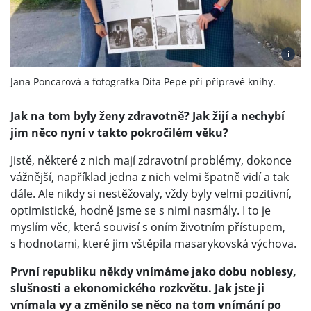
i
Jana Poncarová a fotografka Dita Pepe při přípravě knihy.
Jak na tom byly ženy zdravotně? Jak žijí a nechybí
jim něco nyní v takto pokročilém věku?
Jistě, některé z nich mají zdravotní problémy, dokonce
vážnější, například jedna z nich velmi špatně vidí a tak
dále. Ale nikdy si nestěžovaly, vždy byly velmi pozitivní,
optimistické, hodně jsme se s nimi nasmály. I to je
myslím věc, která souvisí s oním životním přístupem,
s hodnotami, které jim vštěpila masarykovská výchova.
První republiku někdy vnímáme jako dobu noblesy,
slušnosti a ekonomického rozkvětu. Jak jste ji
vnímala vy a změnilo se něco na tom vnímání po