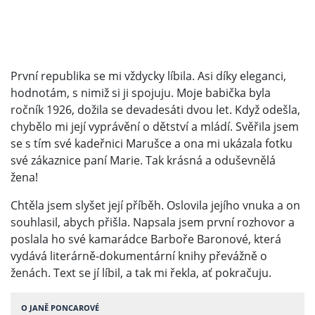
První republika se mi vždycky líbila. Asi díky eleganci,
hodnotám, s nimiž si ji spojuju. Moje babička byla
ročník 1926, dožila se devadesáti dvou let. Když odešla,
chybělo mi její vyprávění o dětství a mládí. Svěřila jsem
se s tím své kadeřnici Marušce a ona mi ukázala fotku
své zákaznice paní Marie. Tak krásná a oduševnělá
žena!
Chtěla jsem slyšet její příběh. Oslovila jejího vnuka a on
souhlasil, abych přišla. Napsala jsem první rozhovor a
poslala ho své kamarádce Barboře Baronové, která
vydává literárně-dokumentární knihy převážně o
ženách. Text se jí líbil, a tak mi řekla, ať pokračuju.
O JANĚ PONCAROVÉ