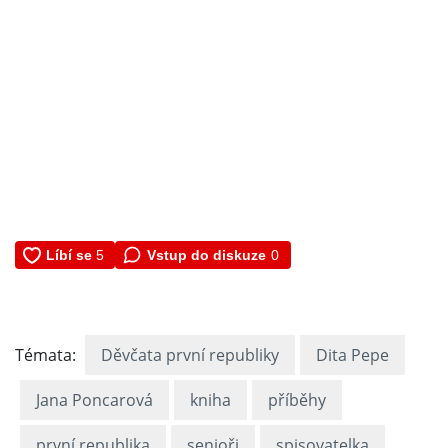
Vstup do diskuze
0
Témata:
Děvčata první republiky
Dita Pepe
Jana Poncarová
kniha
příběhy
první republika
senioři
spisovatelka