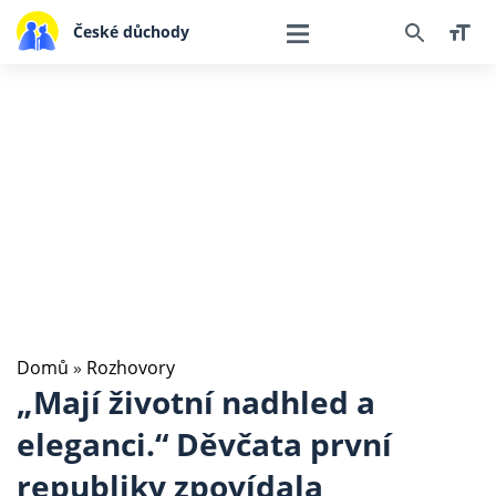
České důchody
Domů
»
Rozhovory
„Mají životní nadhled a
eleganci.“ Děvčata první
republiky zpovídala