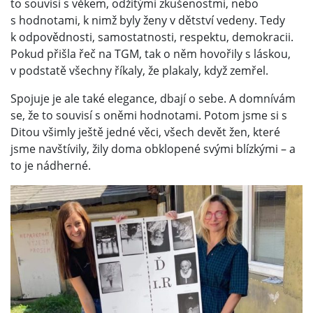
to souvisí s věkem, odžitými zkušenostmi, nebo
s hodnotami, k nimž byly ženy v dětství vedeny. Tedy
k odpovědnosti, samostatnosti, respektu, demokracii.
Pokud přišla řeč na TGM, tak o něm hovořily s láskou,
v podstatě všechny říkaly, že plakaly, když zemřel.
Spojuje je ale také elegance, dbají o sebe. A domnívám
se, že to souvisí s oněmi hodnotami. Potom jsme si s
Ditou všimly ještě jedné věci, všech devět žen, které
jsme navštívily, žily doma obklopené svými blízkými – a
to je nádherné.