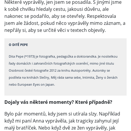
Některé vyprávěly, jen jsem se posadila. S jinými jsme
k sobě chvilku hledaly cestu, jakousi důvěru, ale
nakonec se podařilo, aby se otevřely. Respektovala
jsem ale žádost, pokud něco vyprávěly mimo záznam, a
nepřály si, aby se určité věci v textech objevily.
O DITĚ PEPE
Dita Pepe (*1973) je fotografka, pedagožka a doktorandka. Je nositelkou
řady domácích i zahraničních fotografických ocenění, mimo jiné titulu
Osobnost české fotografie 2012 za knihu Autoportréty. Autorsky se
podílela na knihách Slečny, Měj ráda sama sebe, Intimita, Ženy o ženách
nebo European Eyes on Japan.
Dojaly vás některé momenty? Které případně?
Bylo pár momentů, kdy jsem si utírala slzy. Například
když mi paní Anna vyprávěla, jak tragicky zahynul její
malý bratříček. Nebo když dvě ze žen vyprávěly, jak