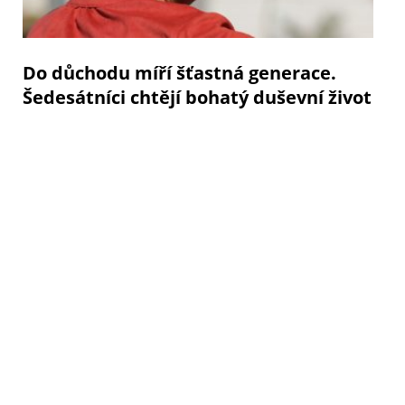
Do důchodu míří šťastná generace.
Šedesátníci chtějí bohatý duševní život