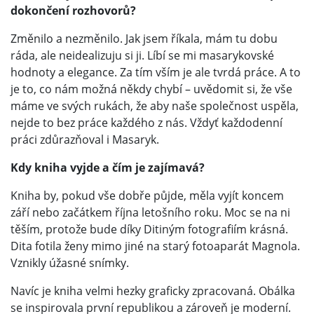
dokončení rozhovorů?
Změnilo a nezměnilo. Jak jsem říkala, mám tu dobu
ráda, ale neidealizuju si ji. Líbí se mi masarykovské
hodnoty a elegance. Za tím vším je ale tvrdá práce. A to
je to, co nám možná někdy chybí – uvědomit si, že vše
máme ve svých rukách, že aby naše společnost uspěla,
nejde to bez práce každého z nás. Vždyť každodenní
práci zdůrazňoval i Masaryk.
Kdy kniha vyjde a čím je zajímavá?
Kniha by, pokud vše dobře půjde, měla vyjít koncem
září nebo začátkem října letošního roku. Moc se na ni
těším, protože bude díky Ditiným fotografiím krásná.
Dita fotila ženy mimo jiné na starý fotoaparát Magnola.
Vznikly úžasné snímky.
Navíc je kniha velmi hezky graficky zpracovaná. Obálka
se inspirovala první republikou a zároveň je moderní.