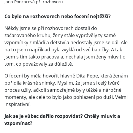
Jana Poncarová při rozhovoru.
Co bylo na rozhovorech nebo focení nejtěžší?
Někdy jsme se při rozhovorech dostali do
začarovaného kruhu, ženy stále vyprávěly ty samé
vzpomínky z mládí a dětství a nedostaly jsme se dál. Ale
na to jsem například byla zvyklá od své babičky. A tak
jsem s tím takto pracovala, nechala jsem ženy mluvit o
tom, co považovaly za důležité.
O focení by měla hovořit hlavně Dita Pepe, která ženám
pořídila krásné snímky. Myslím, že jsme si celý tvůrčí
proces užily, ačkoli samozřejmě byly těžké a náročné
momenty, ale celé to bylo jako pohlazení po duši. Velmi
inspirativní.
Jak se je vůbec dařilo rozpovídat? Chtěly mluvit a
vzpomínat?