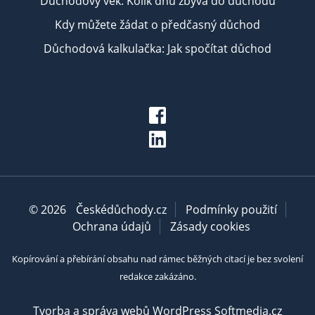
Důchodový věk: Kolik dnů zbývá do důchodu
Kdy můžete žádat o předčasný důchod
Důchodová kalkulačka: Jak spočítat důchod
© 2026
Českédůchody.cz
Podmínky použití
Ochrana údajů
Zásady cookies
Kopírování a přebírání obsahu nad rámec běžných citací je bez svolení
redakce zakázáno.
Tvorba a správa webů WordPress Softmedia.cz