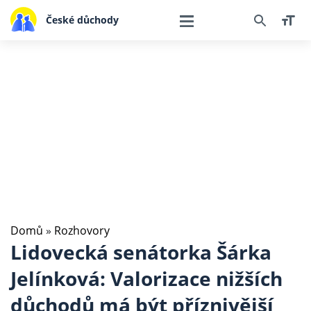
České důchody
Domů
»
Rozhovory
Lidovecká senátorka Šárka
Jelínková: Valorizace nižších
důchodů má být příznivější