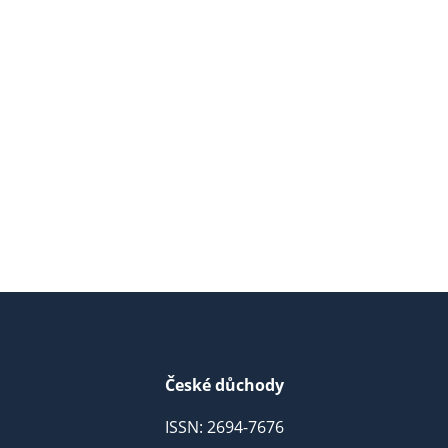
České důchody
ISSN: 2694-7676