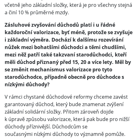
včetně jeho základní složky, která je pro všechny stejná
a činí 10 % průměrné mzdy.
Zásluhové zvyšování důchodů platí i u řádné
každoroční valorizace, byť méně, protože se zvyšuje
i základní výměra. Dochází k dalšímu rozevírání
nůžek mezi bohatšími důchodci a těmi chudšími,
mezi něž patří také takzvaní starodůchodci, kteří
měli důchod přiznaný před 15, 20 a více lety. Měl by
se změnit mechanismus valorizace pro tyto
starodůchodce, případně obecně pro důchodce s
nízkými důchody?
V rámci chystané důchodové reformy chceme zavést
garantovaný důchod, který bude znamenat zvýšení
základní solidární složky. Přitom zároveň dojde
k úpravě způsobu valorizace, která pak bude pro nižší
důchody příznivější. Důchodcům se
současnými nízkými důchody to významně pomůže.