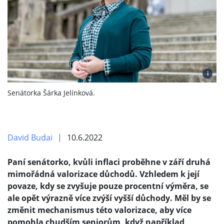
i
Senátorka Šárka Jelínková.
David Budai
10.6.2022
Paní senátorko, kvůli inflaci proběhne v září druhá
mimořádná valorizace důchodů. Vzhledem k její
povaze, kdy se zvyšuje pouze procentní výměra, se
ale opět výrazně více zvýší vyšší důchody. Měl by se
změnit mechanismus této valorizace, aby více
pomohla chudším seniorům, když například