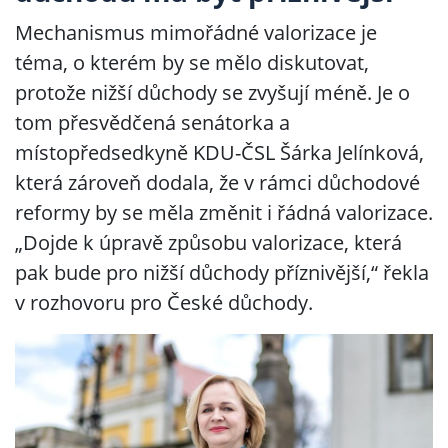
Mechanismus mimořádné valorizace je
téma, o kterém by se mělo diskutovat,
protože nižší důchody se zvyšují méně. Je o
tom přesvědčená senátorka a
místopředsedkyně KDU-ČSL Šárka Jelínková,
která zároveň dodala, že v rámci důchodové
reformy by se měla změnit i řádná valorizace.
„Dojde k úpravě způsobu valorizace, která
pak bude pro nižší důchody příznivější,“ řekla
v rozhovoru pro České důchody.