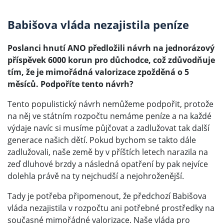
Babišova vláda nezajistila peníze
Poslanci hnutí ANO předložili návrh na jednorázový
příspěvek 6000 korun pro důchodce, což zdůvodňuje
tím, že je mimořádná valorizace zpožděná o 5
měsíců. Podpoříte tento návrh?
Tento populistický návrh nemůžeme podpořit, protože
na něj ve státním rozpočtu nemáme peníze a na každé
výdaje navíc si musíme půjčovat a zadlužovat tak další
generace našich dětí. Pokud bychom se takto dále
zadlužovali, naše země by v příštích letech narazila na
zeď dluhové brzdy a následná opatření by pak nejvíce
dolehla právě na ty nejchudší a nejohroženější.
Tady je potřeba připomenout, že předchozí Babišova
vláda nezajistila v rozpočtu ani potřebné prostředky na
současné mimořádné valorizace. Naše vláda pro