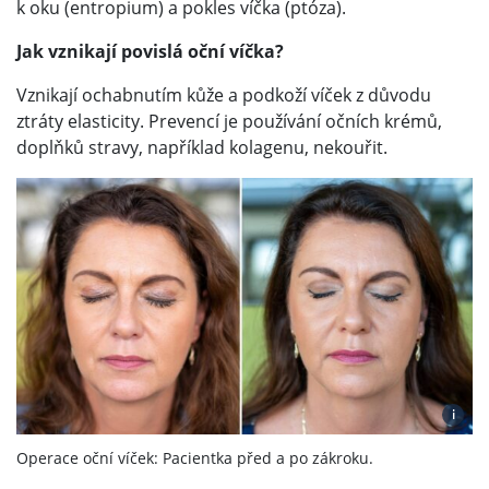
k oku (entropium) a pokles víčka (ptóza).
Jak vznikají povislá oční víčka?
Vznikají ochabnutím kůže a podkoží víček z důvodu
ztráty elasticity. Prevencí je používání očních krémů,
doplňků stravy, například kolagenu, nekouřit.
i
Operace oční víček: Pacientka před a po zákroku.