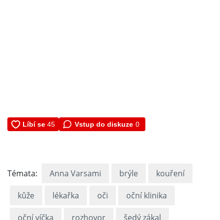
Vstup do diskuze
0
Témata:
Anna Varsami
brýle
kouření
kůže
lékařka
oči
oční klinika
oční víčka
rozhovor
šedý zákal