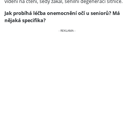
vidění na čtení, šedý zákal, senilní degeneraci sítnice.
Jak probíhá léčba onemocnění očí u seniorů? Má
nějaká specifika?