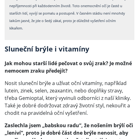
nepříjemnosti při každodenním životě. Toto onemocnění očí je časté u
starších lidí, vyvíjí se pomalu a postupně. V časném stádiu není mnohdy
laikům jasné, že jde o šedý zákal, proto je důležité vyšetření očním
lékařem.
Sluneční brýle i vitamíny
Jak mohou starší lidé pečovat o svůj zrak? Je možné
nemocem zraku předejít?
Nosit sluneční brýle a užívat oční vitamíny, například
lutein, zinek, selen, zeaxantin, nebo doplňky stravy,
třeba Gemioptal, který vyvinuli odborníci z naší kliniky.
Také je dobré dodržovat zdravý životní styl, nekouřit a
chodit na pravidelná oční vyšetření.
Zaslechla jsem „babskou radu“, že nošením brýlí oči
„leniví“, proto je dobré část dne brýle nenosit, aby