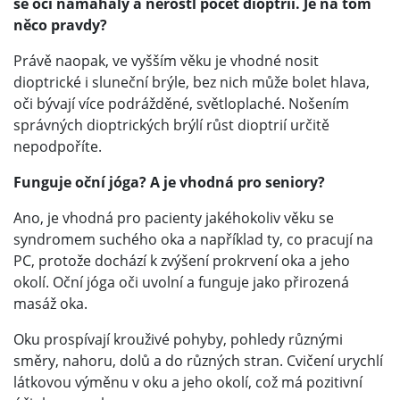
se oči namáhaly a nerostl počet dioptrií. Je na tom
něco pravdy?
Právě naopak, ve vyšším věku je vhodné nosit
dioptrické i sluneční brýle, bez nich může bolet hlava,
oči bývají více podrážděné, světloplaché. Nošením
správných dioptrických brýlí růst dioptrií určitě
nepodpoříte.
Funguje oční jóga? A je vhodná pro seniory?
Ano, je vhodná pro pacienty jakéhokoliv věku se
syndromem suchého oka a například ty, co pracují na
PC, protože dochází k zvýšení prokrvení oka a jeho
okolí. Oční jóga oči uvolní a funguje jako přirozená
masáž oka.
Oku prospívají krouživé pohyby, pohledy různými
směry, nahoru, dolů a do různých stran. Cvičení urychlí
látkovou výměnu v oku a jeho okolí, což má pozitivní