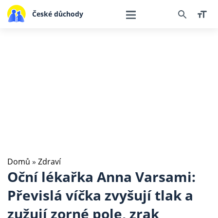
České důchody
Domů
»
Zdraví
Oční lékařka Anna Varsami:
Převislá víčka zvyšují tlak a
zužují zorné pole, zrak