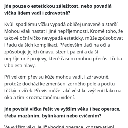
Jde pouze o estetickou záležitost, nebo povadlá
víčka lidem vadí i zdravotně?
Kvůli spadlému víčku vypadá obličej unaveně a starší.
Mohou však nastat i jiné nepříjemnosti. Kromě toho, že
takové oční víčko nevypadá esteticky, může způsobovat
i řadu dalších komplikací. Především tlačí na oči a
způsobuje jejich únavu, slzení, pálení a další
nepříjemné projevy, které časem mohou přerůst třeba
v bolesti hlavy.
Při velkém převisu kůže mohou vadit i zdravotně,
protože dochází ke zmenšení zorného pole a pocitu
těžkých víček. Převis může také vést ke zvýšení tlaku na
oko a tím k rozmazanému vidění.
Jde povislá víčka řešit ve vyšším věku i bez operace,
třeba mazáním, bylinkami nebo cvičením?
Ve vyšším věku je již vhodná operace, konzervativní