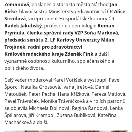
Zemanová
, poslanec a starosta města Náchod
Jan
Birke
, hlavní sestra Ministerstva zdravotnictví ČR
Alice
Strndová
, viceprezident Hospodářské komory ČR
Radek Jakubský
, profesor epidemiologie
Roman
Prymula, členka správní rady VZP Soňa Marková,
předseda senátu 2. LF Karlovy Univerzity Milan
Trojánek, radní pro zdravotnictví
Královéhradeckého kraje Zdeněk Fink
a další
významné osobnosti kulturního, společenského a
politického života.
Celý večer moderoval Karel Voříšek a vystoupil Pavel
Šporcl, Natálka Grossová, Ivana Jirešová, Daniel
Matoušek, Peter Pecha, Hana Křížková, Tereza Mátlová,
Pavel Trávníček, Monika Trávníčková a v rolích patronů
se objevila Michaela Dolinová, Regina Řandová, Lenka
Špillarová, Jiří Krampol, Zuzana Bubílková, Kateřina
Macháčková a další.