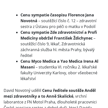
Cenu sympatie časopisu Florence Jana
Novotná
– soutěžící číslo č. 12 – zdravotní
sestra z Ústavu pro péči o matku v Podolí
Cenu sympatie Zde zdravotnictví a Profi
Medicíny obdržel František Ždichynec
–
soutěžící číslo 9, lékař, Zdravotnická
záchranná služba hl. města Prahy, bývalý
ředitel
Cenu Myco Medica a Yao Medica Irena Al
Masani
– studentka VI. ročníku 2. lékařské
fakulty Univerzity Karlovy, obor všeobecné
lékařství
David Novotný udělil
Cenu ředitele soutěže Anděl
mezi zdravotníky a to Anně Skalické
, vrchní
laborantce z FN Motol Praha, dlouholeté pracovnici
České asociace sester a dobré duši, která Davida