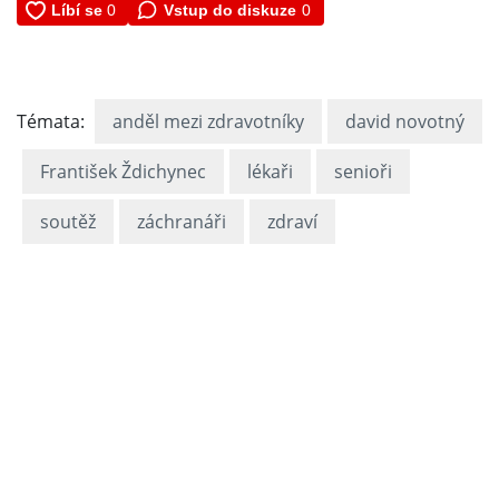
Vstup do diskuze
0
Témata:
anděl mezi zdravotníky
david novotný
František Ždichynec
lékaři
senioři
soutěž
záchranáři
zdraví