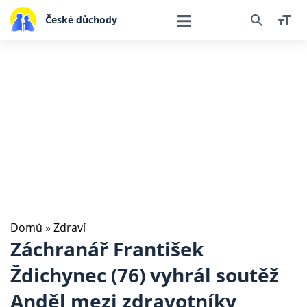
České důchody
Domů
»
Zdraví
Záchranář František
Ždichynec (76) vyhrál soutěž
Anděl mezi zdravotníky