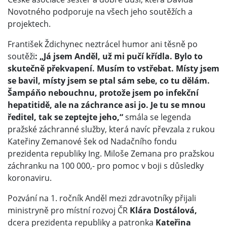
Novotného podporuje na všech jeho soutěžích a
projektech.
František Ždichynec neztrácel humor ani těsně po
soutěži
: „Já jsem Anděl, už mi pučí křídla. Bylo to
skutečně překvapení. Musím to vstřebat. Místy jsem
se bavil, místy jsem se ptal sám sebe, co tu dělám.
Šampáňo nebouchnu, protože jsem po infekční
hepatitidě, ale na záchrance asi jo. Je tu se mnou
ředitel, tak se zeptejte jeho,“
smála se legenda
pražské záchranné služby, která navíc převzala z rukou
Kateřiny Zemanové šek od Nadačního fondu
prezidenta republiky Ing. Miloše Zemana pro pražskou
záchranku na 100 000,- pro pomoc v boji s důsledky
koronaviru.
Pozvání na 1. ročník Anděl mezi zdravotníky přijali
ministryně pro místní rozvoj ČR
Klára Dostálová,
dcera prezidenta republiky a patronka
Kateřina