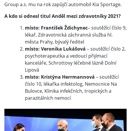
Group a.s. mu na rok zapůjčí automobil Kia Sportage.
A kdo si odnesl titul Anděl mezi zdravotníky 2021?
místo: František Ždichynec
– soutěžící číslo 9,
lékař, Zdravotnická záchranná služba hl.
města Prahy, bývalý ředitel
místo: Veronika Lukášová
– soutěžící číslo 2,
psychoterapeutka a vedoucí přijímací
kanceláře, Schrottovy léčebné lázně Dolní
Lipová
místo: Kristýna Herrmannová
– soutěžící
číslo 10, lékařka infektolog, Nemocnice Na
Bulovce, Klinika infekčních, tropických a
parazitálních nemocí