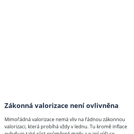
Zákonná valorizace není ovlivněna
Mimořádná valorizace nemá vliv na řádnou zákonnou
valorizaci, která probíhá vždy v lednu. Tu kromě inflace
ovlivňuje také růst průměrné mzdy a o její výši se