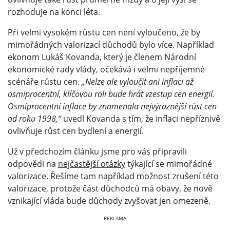
rozhoduje na konci léta.
Při velmi vysokém růstu cen není vyloučeno, že by
mimořádných valorizací důchodů bylo více. Například
ekonom Lukáš Kovanda, který je členem Národní
ekonomické rady vlády, očekává i velmi nepříjemné
scénáře růstu cen.
„Nelze ale vyloučit ani inflaci až
osmiprocentní, klíčovou roli bude hrát vzestup cen energií.
Osmiprocentní inflace by znamenala nejvýraznější růst cen
od roku 1998,“
uvedl Kovanda s tím, že inflaci nepříznivě
ovlivňuje růst cen bydlení a energií.
Už v předchozím článku jsme pro vás připravili
odpovědi na
nejčastější otázky
týkající se mimořádné
valorizace. Řešíme tam například možnost zrušení této
valorizace, protože část důchodců má obavy, že nově
vznikající vláda bude důchody zvyšovat jen omezeně.