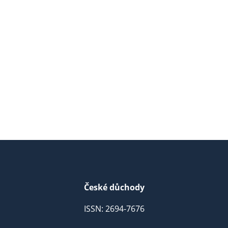
České důchody
ISSN: 2694-7676