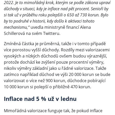
2022. Je to mimořádný krok, kterým se podle zákona upraví
důchody v situaci, kdy je inflace nad pět procent. Senioři by
si tak už v průběhu roku polepšili o 650 až 730 korun. Bylo
by to podruhé v historii, kdy došlo k aktivaci tohoto
mechanismu,“
uvedla ministryně financí Alena
Schillerová na svém Twitteru.
Zmíněná částka je průměrná, takže i v tomto případě
více porostou vyšší důchody. Rozdíly mezi valorizacemi
vysokých a nízkých důchodů ovšem budou výraznější,
protože dochází ke zvýšení pouze procentní výměry,
nikoliv výměry základní jako u řádné valorizace. Takže
zatímco například důchod ve výši 20 000 korun se bude
valorizovat o více než 900 korun, důchodce pobírající
10 000 korun si polepší o přibližně 470 korun.
Inflace nad 5 % už v lednu
Mimořádná valorizace funguje tak, že pokud inflace