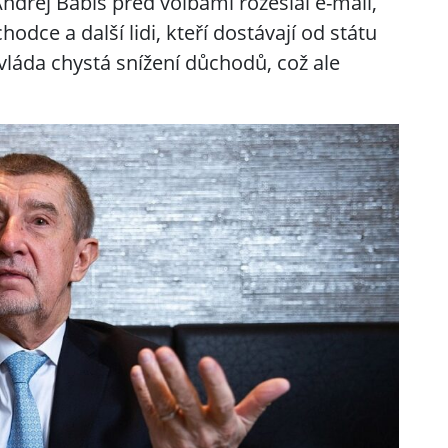
ndrej Babiš před volbami rozeslal e-mail,
hodce a další lidi, kteří dostávají od státu
e vláda chystá snížení důchodů, což ale