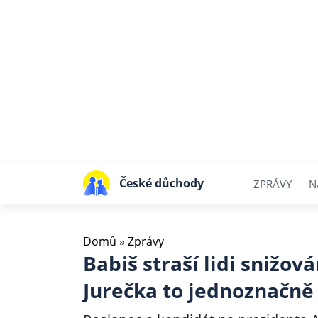
České důchody
ZPRÁVY
N
Domů
»
Zprávy
Babiš straší lidi snižo
Jurečka to jednoznačně