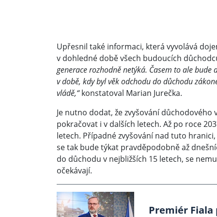
Upřesnil také informaci, která vyvolává do
v dohledné době všech budoucích důchodc
generace rozhodně netýká. Časem to ale bude ak
v době, kdy byl věk odchodu do důchodu zákone
vládě,“
konstatoval Marian Jurečka.
Je nutno dodat, že zvyšování důchodového 
pokračovat i v dalších letech. Až po roce 2
letech. Případné zvyšování nad tuto hranici,
se tak bude týkat pravděpodobně až dnešních
do důchodu v nejbližších 15 letech, se nemus
očekávají.
Premiér Fiala