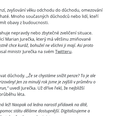
 penzí, zvyšování věku odchodu do důchodu, omezování
ohaté. Mnoho současných důchodců nebo lidí, kteří
 mít obavy z budoucnosti.
ahuje nepravdy nebo zbytečné zveličení situace.
věcí Marian Jurečka, který má většinu zmiňované
stně chce kuráž, bohužel ne všichni ji mají. Asi proto
sal ministr Jurečka na svém
Twitteru
.
žovat důchody.
„Že se chystáme snížit penze? To je ale
izovány! Jen za minulý rok jsme je zvýšili v průměru o
run,“
uvedl Jurečka. Už dříve řekl, že nejbližší
průběhu léta.
á lež! Naopak od ledna narostl přídavek na dítě,
A pomoc státu děláme dostupnější. Digitalizujeme a