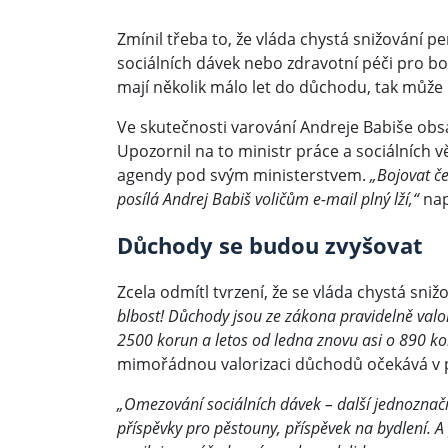
Zmínil třeba to, že vláda chystá snižování
sociálních dávek nebo zdravotní péči pro b
mají několik málo let do důchodu, tak může
Ve skutečnosti varování Andreje Babiše obs
Upozornil na to ministr práce a sociálních 
agendy pod svým ministerstvem.
„Bojovat če
posílá Andrej Babiš voličům e-mail plný lží,“
nap
Důchody se budou zvyšovat
Zcela odmítl tvrzení, že se vláda chystá sni
blbost! Důchody jsou ze zákona pravidelně valor
2500 korun a letos od ledna znovu asi o 890 ko
mimořádnou valorizaci důchodů očekává v 
„Omezování sociálních dávek – další jednoznačn
příspěvky pro pěstouny, příspěvek na bydlení. 