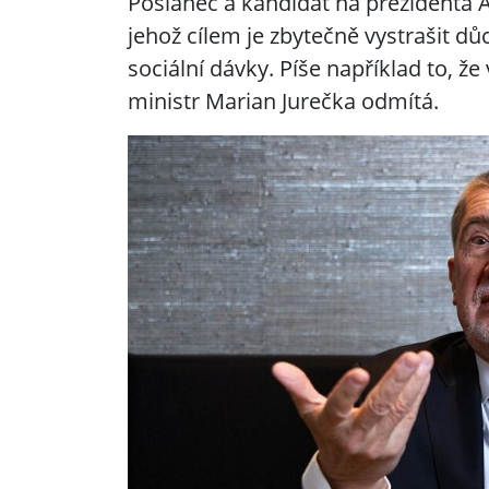
Poslanec a kandidát na prezidenta A
jehož cílem je zbytečně vystrašit důc
sociální dávky. Píše například to, ž
ministr Marian Jurečka odmítá.