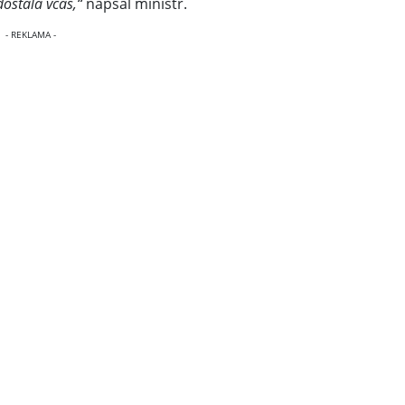
ostala včas,“
napsal ministr.