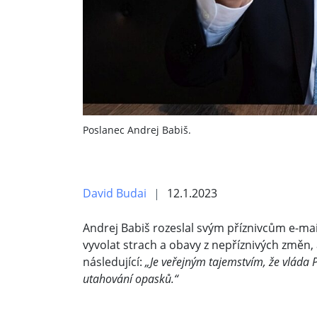
Poslanec Andrej Babiš.
David Budai
12.1.2023
Andrej Babiš rozeslal svým příznivcům e-mai
vyvolat strach a obavy z nepříznivých změn,
následující:
„Je veřejným tajemstvím, že vláda P
utahování opasků.“