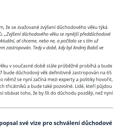
jem, že se zvažované zvýšení důchodového věku týká
ů.
„Zvýšení důchodového věku se nynější předdůchodové
tuální, ať chceme, nebo ne, a počítalo se s tím už
m zastropován. Tedy v době, kdy byl Andrej Babiš ve
věku v současné době stále průběžně probíhá a bude
037 bude důchodový věk definitivně zastropován na 65
 o němž se nyní začíná mezi experty a politiky hovořit,
 třicátníků a bude také pozvolné. Lidé, kteří půjdou
í obávat toho, že by šli do důchodu později, než nyní
 popsal své vize pro schválení důchodové