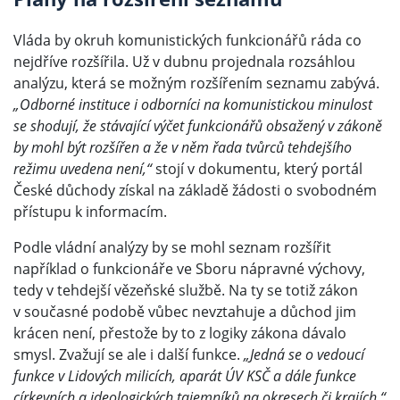
Vláda by okruh komunistických funkcionářů ráda co
nejdříve rozšířila. Už v dubnu projednala rozsáhlou
analýzu, která se možným rozšířením seznamu zabývá.
„Odborné instituce i odborníci na komunistickou minulost
se shodují, že stávající výčet funkcionářů obsažený v zákoně
by mohl být rozšířen a že v něm řada tvůrců tehdejšího
režimu uvedena není,“
stojí v dokumentu, který portál
České důchody získal na základě žádosti o svobodném
přístupu k informacím.
Podle vládní analýzy by se mohl seznam rozšířit
například o funkcionáře ve Sboru nápravné výchovy,
tedy v tehdejší vězeňské službě. Na ty se totiž zákon
v současné podobě vůbec nevztahuje a důchod jim
krácen není, přestože by to z logiky zákona dávalo
smysl. Zvažují se ale i další funkce.
„Jedná se o vedoucí
funkce v Lidových milicích, aparát ÚV KSČ a dále funkce
církevních a ideologických tajemníků na okresech či krajích,“