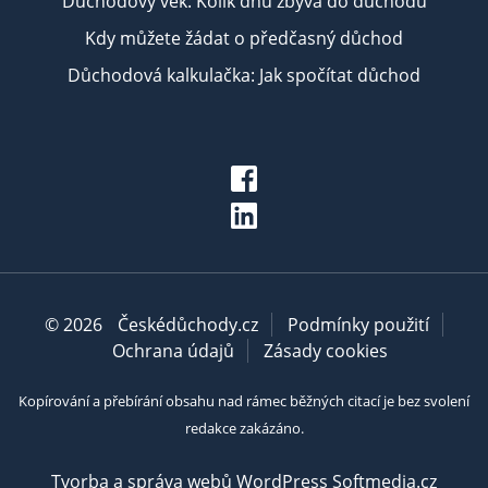
Důchodový věk: Kolik dnů zbývá do důchodu
Kdy můžete žádat o předčasný důchod
Důchodová kalkulačka: Jak spočítat důchod
© 2026
Českédůchody.cz
Podmínky použití
Ochrana údajů
Zásady cookies
Kopírování a přebírání obsahu nad rámec běžných citací je bez svolení
redakce zakázáno.
Tvorba a správa webů WordPress Softmedia.cz