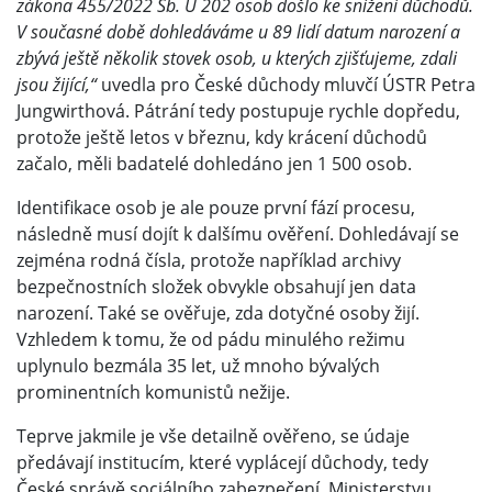
zákona 455/2022 Sb. U 202 osob došlo ke snížení důchodů.
V současné době dohledáváme u 89 lidí datum narození a
zbývá ještě několik stovek osob, u kterých zjišťujeme, zdali
jsou žijící,“
uvedla pro České důchody mluvčí ÚSTR Petra
Jungwirthová. Pátrání tedy postupuje rychle dopředu,
protože ještě letos v březnu, kdy krácení důchodů
začalo, měli badatelé dohledáno jen 1 500 osob.
Identifikace osob je ale pouze první fází procesu,
následně musí dojít k dalšímu ověření. Dohledávají se
zejména rodná čísla, protože například archivy
bezpečnostních složek obvykle obsahují jen data
narození. Také se ověřuje, zda dotyčné osoby žijí.
Vzhledem k tomu, že od pádu minulého režimu
uplynulo bezmála 35 let, už mnoho bývalých
prominentních komunistů nežije.
Teprve jakmile je vše detailně ověřeno, se údaje
předávají institucím, které vyplácejí důchody, tedy
České správě sociálního zabezpečení, Ministerstvu