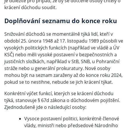
je důležité pro případ, že by se dotčené osoby chtěly o
krácení důchodu soudit.
Doplňování seznamu do konce roku
Snižování důchodů se momentálně týká lidí, kteří v
období 25. února 1948 až 17. listopadu 1989 působili ve
vysokých politických funkcích (například ve vládě a ÚV
KSČ) nebo měli vysoké postavení v bezpečnostních a
justičních složkách, například v StB, SNB, u Pohraniční
stráže nebo u generální prokuratury. Nové osoby
mohou být na seznam zaraženy až do konce roku 2024,
pokud se to nestihne, nebude se jich krácení týkat.
Konkrétní výčet funkcí, kterých se krácení důchodu
týká, stanovuje § 67d zákona o důchodovém pojištění.
Zjednodušeně jde o následující osoby:
Vysoce postavení politici, konkrétně členové
vlády, ministři nebo předsedové Národního