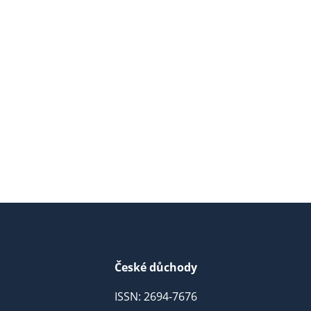
České důchody
ISSN: 2694-7676