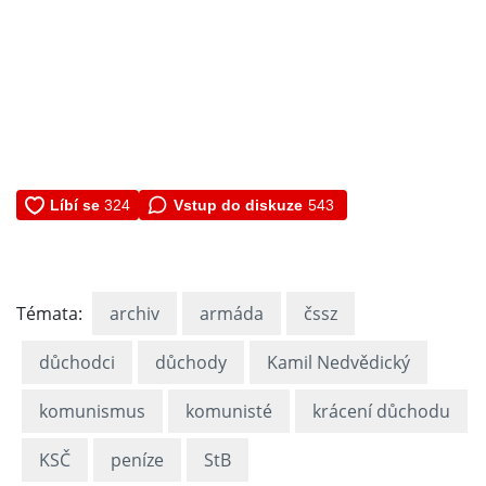
Vstup do diskuze
543
Témata:
archiv
armáda
čssz
důchodci
důchody
Kamil Nedvědický
komunismus
komunisté
krácení důchodu
KSČ
peníze
StB