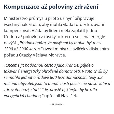
Kompenzace až poloviny zdražení
Ministerstvo průmyslu proto už nyní připravuje
všechny náležitosti, aby mohla vláda toto zdražování
kompenzovat. Vláda by lidem měla zaplatit jednu
třetinu až polovinu z částky, o kterou se cena energie
navýší.
„Předpokládám, že navýšení by mohlo být mezi
1500 až 2000 korun,“
uvedl ministr Havlíček v diskusním
pořadu Otázky Václava Moravce.
„Chceme jít podobnou cestou jako Francie, půjde o
takzvané energeticky ohrožené domácnosti. V tuto chvíli by
se mohlo jednat o řádově 800 tisíc domácností, tedy 3,2
milionu obyvatel. Jsou to domácnosti postižené na sociální a
zdravotní bázi, starší lidé, prostě ti, kterým by hrozila
energetická chudoba,“
upřesnil Havlíček.