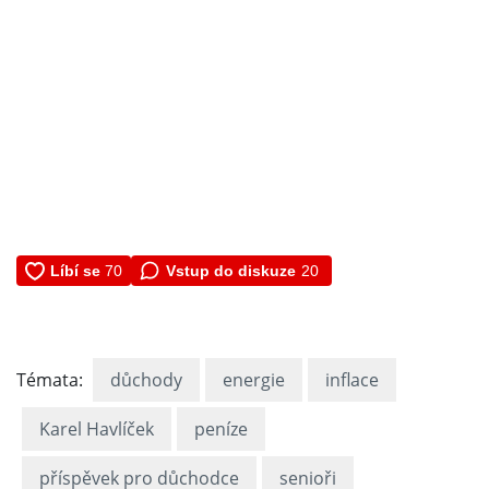
Vstup do diskuze
20
Témata:
důchody
energie
inflace
Karel Havlíček
peníze
příspěvek pro důchodce
senioři