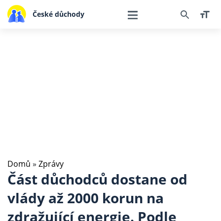
České důchody
Domů
»
Zprávy
Část důchodců dostane od
vlády až 2000 korun na
zdražující energie. Podle