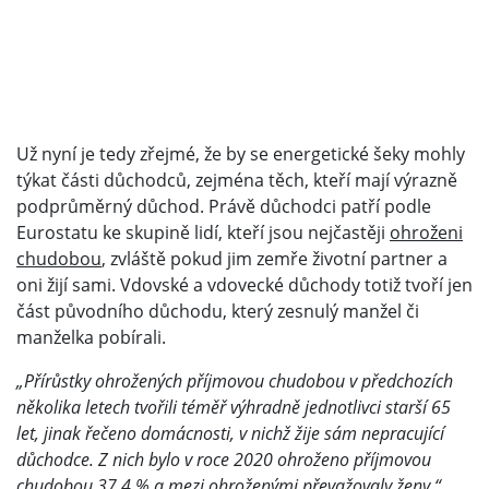
Už nyní je tedy zřejmé, že by se energetické šeky mohly
týkat části důchodců, zejména těch, kteří mají výrazně
podprůměrný důchod. Právě důchodci patří podle
Eurostatu ke skupině lidí, kteří jsou nejčastěji
ohroženi
chudobou
, zvláště pokud jim zemře životní partner a
oni žijí sami. Vdovské a vdovecké důchody totiž tvoří jen
část původního důchodu, který zesnulý manžel či
manželka pobírali.
„Přírůstky ohrožených příjmovou chudobou v předchozích
několika letech tvořili téměř výhradně jednotlivci starší 65
let, jinak řečeno domácnosti, v nichž žije sám nepracující
důchodce. Z nich bylo v roce 2020 ohroženo příjmovou
chudobou 37,4 % a mezi ohroženými převažovaly ženy,“