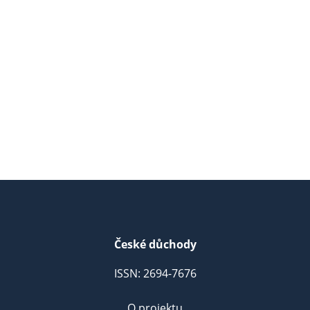
České důchody
ISSN: 2694-7676
O projektu