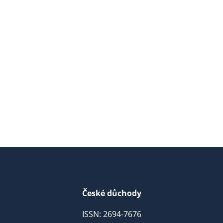
České důchody
ISSN: 2694-7676