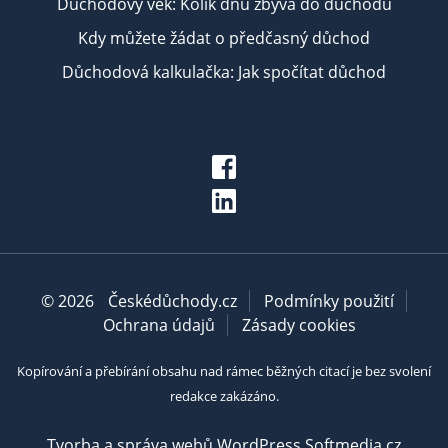
Důchodový věk: Kolik dnů zbývá do důchodu
Kdy můžete žádat o předčasný důchod
Důchodová kalkulačka: Jak spočítat důchod
© 2026
Českédůchody.cz
Podmínky použití
Ochrana údajů
Zásady cookies
Kopírování a přebírání obsahu nad rámec běžných citací je bez svolení
redakce zakázáno.
Tvorba a správa webů WordPress Softmedia.cz