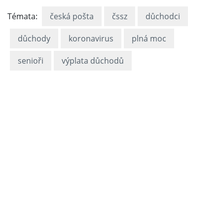
Témata:
česká pošta
čssz
důchodci
důchody
koronavirus
plná moc
senioři
výplata důchodů