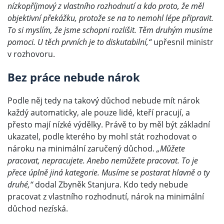
nízkopříjmový z vlastního rozhodnutí a kdo proto, že měl
objektivní překážku, protože se na to nemohl lépe připravit.
To si myslím, že jsme schopni rozlišit. Těm druhým musíme
pomoci. U těch prvních je to diskutabilní,“
upřesnil ministr
v rozhovoru.
Bez práce nebude nárok
Podle něj tedy na takový důchod nebude mít nárok
každý automaticky, ale pouze lidé, kteří pracují, a
přesto mají nízké výdělky. Právě to by měl být základní
ukazatel, podle kterého by mohl stát rozhodovat o
nároku na minimální zaručený důchod.
„Můžete
pracovat, nepracujete. Anebo nemůžete pracovat. To je
přece úplně jiná kategorie. Musíme se postarat hlavně o ty
druhé,“
dodal Zbyněk Stanjura. Kdo tedy nebude
pracovat z vlastního rozhodnutí, nárok na minimální
důchod nezíská.