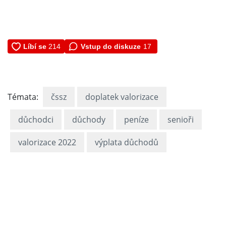
Vstup do diskuze
17
Témata:
čssz
doplatek valorizace
důchodci
důchody
peníze
senioři
valorizace 2022
výplata důchodů