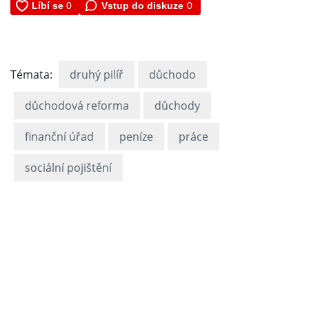
Vstup do diskuze
0
Témata:
druhý pilíř
důchodo
důchodová reforma
důchody
finanční úřad
peníze
práce
sociální pojištění