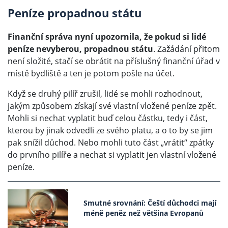
Peníze propadnou státu
Finanční správa nyní upozornila, že pokud si lidé
peníze nevyberou, propadnou státu
. Zažádání přitom
není složité, stačí se obrátit na příslušný finanční úřad v
místě bydliště a ten je potom pošle na účet.
Když se druhý pilíř zrušil, lidé se mohli rozhodnout,
jakým způsobem získají své vlastní vložené peníze zpět.
Mohli si nechat vyplatit buď celou částku, tedy i část,
kterou by jinak odvedli ze svého platu, a o to by se jim
pak snížil důchod. Nebo mohli tuto část „vrátit“ zpátky
do prvního pilíře a nechat si vyplatit jen vlastní vložené
peníze.
Smutné srovnání: Čeští důchodci mají
méně peněz než většina Evropanů