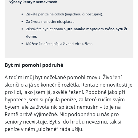
Výhody Renty z nemovitosti:
Získáte peníze na cokoli (najednou či postupně).
Za života nemusíte nic splácet.
Zůstáváte bydlet doma a
jste nadále majitelem svého bytu či
domu.
Můžete žít důstojněji a život si více užívat.
Byt mi pomohl podruhé
A teď mi můj byt nečekaně pomohl znovu. Živoření
skončilo a já se konečně rozlétla. Renta z nemovitosti je
pro lidi, jako jsem já, skvělé řešení. Podobně jako při
hypotéce jsem si půjčila peníze, za které ručím svým
bytem, ale za života nic splácet nemusím – to je na
Rentě právě výjimečné. Nic podobného u nás pro
seniory neexistuje. Byt si do hrobu nevezmu, tak si
peníze v něm „uložené“ ráda užiju.