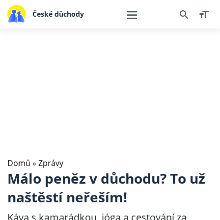
České důchody
Domů
»
Zprávy
Málo peněz v důchodu? To už
naštěstí neřeším!
Káva s kamarádkou, jóga a cestování za