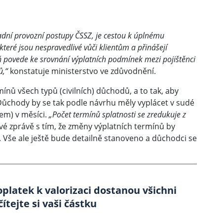
adní provozní postupy ČSSZ, je cestou k úplnému
které jsou nespravedlivé vůči klientům a přinášejí
 povede ke srovnání výplatních podmínek mezi pojištěnci
ů,“
konstatuje ministerstvo ve zdůvodnění.
mínů všech typů (civilních) důchodů, a to tak, aby
Důchody by se tak podle návrhu měly vyplácet v sudé
em) v měsíci.
„Počet termínů splatnosti se zredukuje z
vé zprávě s tím, že změny výplatních termínů by
. Vše ale ještě bude detailně stanoveno a důchodci se
platek k valorizaci dostanou všichni
ítejte si vaši částku