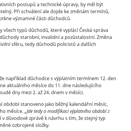
tivních postupů a technické úpravy, by měl být
lný. Při schválení ale dojde ke změnám termínů,
 dotkne významné části důchodců.
ty všech typů důchodů, které vyplácí Česká správa
 důchody starobní, invalidní a pozůstalostní. Změna
lní sféru, tedy důchodů policistů a dalších
že například důchodce s výplatním termínem 12. den
ne aktuálního měsíce do 11. dne následujícího
 sudé dny mezi 2. až 24. dnem v měsíci.
ní období stanoveno jako běžný kalendářní měsíc,
ího měsíce.
„Jde tedy o modifikaci výplatního období z
í v důvodové zprávě k návrhu s tím, že stejný typ
íněné ozbrojené složky.