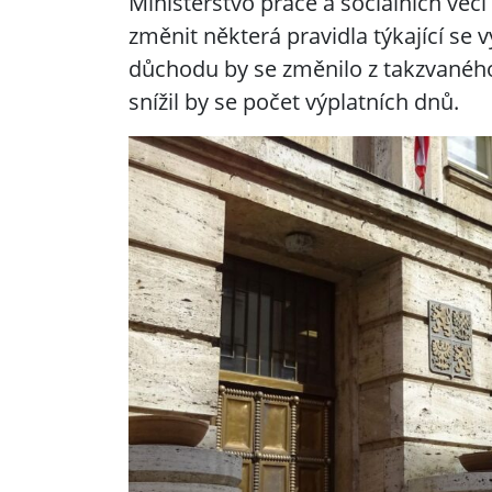
Ministerstvo práce a sociálních věcí
změnit některá pravidla týkající se 
důchodu by se změnilo z takzvanéh
snížil by se počet výplatních dnů.