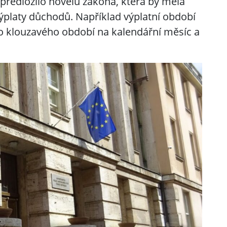
 předložilo novelu zákona, která by měla
výplaty důchodů. Například výplatní období
o klouzavého období na kalendářní měsíc a