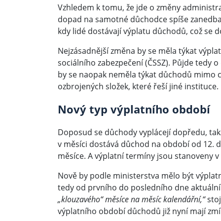
Vzhledem k tomu, že jde o změny administra
dopad na samotné důchodce spíše zanedbate
kdy lidé dostávají výplatu důchodů, což se
Nejzásadnější změna by se měla týkat výpla
sociálního zabezpečení (ČSSZ). Půjde tedy o
by se naopak neměla týkat důchodů mimo civi
ozbrojených složek, které řeší jiné instituce.
Nový typ výplatního období
Doposud se důchody vyplácejí dopředu, tak
v měsíci dostává důchod na období od 12. d
měsíce. A výplatní termíny jsou stanoveny v
Nově by podle ministerstva mělo být výplat
tedy od prvního do posledního dne aktuáln
„klouzavého“ měsíce na měsíc kalendářní,“
stoj
výplatního období důchodů již nyní mají zm