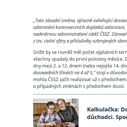
„Tato zásadní změna, výrazně ovlivňující dosav
odstranění kontroverzních doplatků valorizace, 
nadměrnou administrativní zátěž ČSSZ. Zároveň
z tzv. civilní sféry a příslušníky ozbrojených sbor
Snížit by se rovněž měl počet výplatních ter
všechny spadaly do první poloviny měsíce. 
dny mezi 2. a 12. dnem (nebo nejvýše 14. dn
dosavadních třinácti na 4 až 5,“
stojí v důvodo
mohla ČSSZ začít realizovat už s předstihem
o případných změnách s předstihem dozví.
Kalkulačka: Do
důchodci. Spoč