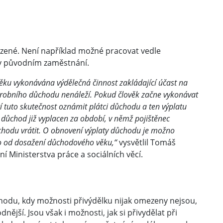
ezené. Není například možné pracovat vedle
v původním zaměstnání.
ěku vykonávána výdělečná činnost zakládající účast na
arobního důchodu nenáleží. Pokud člověk začne vykonávat
í tuto skutečnost oznámit plátci důchodu a ten výplatu
 důchod již vyplacen za období, v němž pojištěnec
ůchodu vrátit. O obnovení výplaty důchodu je možno
o od dosažení důchodového věku,“
vysvětlil Tomáš
í Ministerstva práce a sociálních věcí.
hodu, kdy možnosti přivýdělku nijak omezeny nejsou,
jší. Jsou však i možnosti, jak si přivydělat při