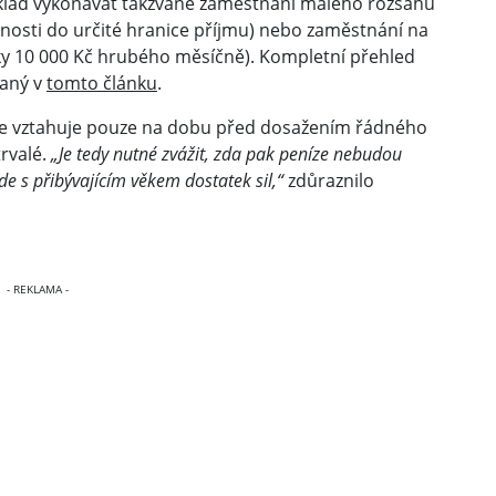
lad vykonávat takzvané zaměstnání malého rozsahu
nnosti do určité hranice příjmu) nebo zaměstnání na
ky 10 000 Kč hrubého měsíčně). Kompletní přehled
saný v
tomto článku
.
ice vztahuje pouze na dobu před dosažením řádného
rvalé.
„Je tedy nutné zvážit, zda pak peníze nebudou
de s přibývajícím věkem dostatek sil,“
zdůraznilo