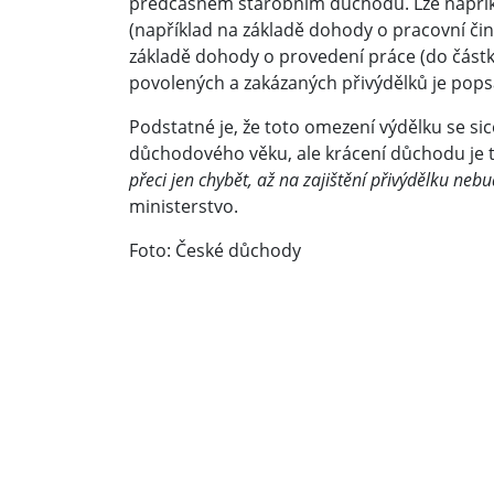
předčasném starobním důchodu. Lze napřík
(například na základě dohody o pracovní či
základě dohody o provedení práce (do část
povolených a zakázaných přivýdělků je pop
Podstatné je, že toto omezení výdělku se s
důchodového věku, ale krácení důchodu je t
přeci jen chybět, až na zajištění přivýdělku nebu
ministerstvo.
Foto: České důchody