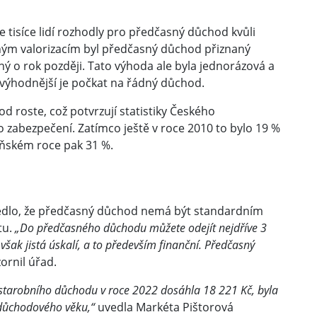
 tisíce lidí rozhodly pro předčasný důchod kvůli
ým valorizacím byl předčasný důchod přiznaný
ý o rok později. Tato výhoda ale byla jednorázová a
ě výhodnější je počkat na řádný důchod.
od roste, což potvrzují statistiky Českého
o zabezpečení. Zatímco ještě v roce 2010 to bylo 19 %
oňském roce pak 31 %.
uvedlo, že předčasný důchod nemá být standardním
tu.
„Do předčasného důchodu můžete odejít nejdříve 3
ak jistá úskalí, a to především finanční. Předčasný
rnil úřad.
tarobního důchodu v roce 2022 dosáhla 18 221 Kč, byla
 důchodového věku,“
uvedla Markéta Pištorová