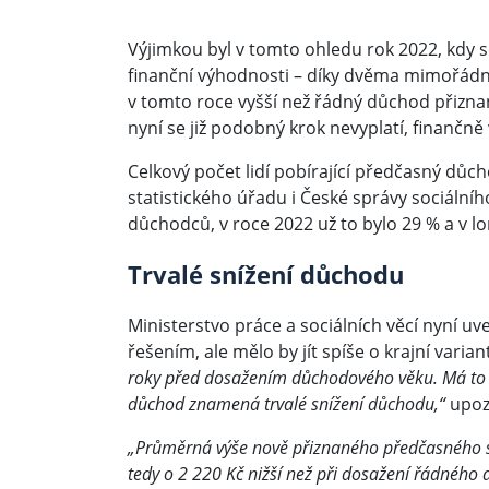
Výjimkou byl v tomto ohledu rok 2022, kdy se
finanční výhodnosti – díky dvěma mimořádn
v tomto roce vyšší než řádný důchod přiznan
nyní se již podobný krok nevyplatí, finančn
Celkový počet lidí pobírající předčasný důch
statistického úřadu i České správy sociálníh
důchodců, v roce 2022 už to bylo 29 % a v l
Trvalé snížení důchodu
Ministerstvo práce a sociálních věcí nyní 
řešením, ale mělo by jít spíše o krajní varian
roky před dosažením důchodového věku. Má to vš
důchod znamená trvalé snížení důchodu,“
upozo
„Průměrná výše nově přiznaného předčasného s
tedy o 2 220 Kč nižší než při dosažení řádného