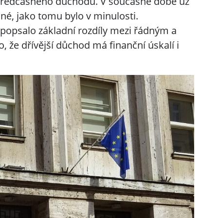
do předčasného důchodu. V současné době už
né, jako tomu bylo v minulosti.
í popsalo základní rozdíly mezi řádným a
že dřívější důchod má finanční úskalí i