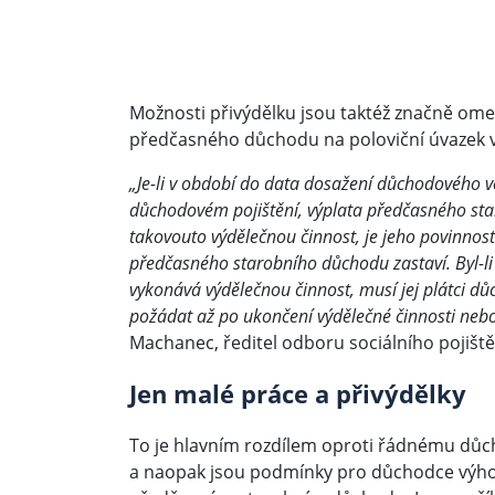
​Možnosti přivýdělku jsou taktéž značně om
předčasného důchodu na poloviční úvazek 
„Je-li v období do data dosažení důchodového v
důchodovém pojištění, výplata předčasného st
takovouto výdělečnou činnost, je jeho povinnost
předčasného starobního důchodu zastaví. Byl-li
vykonává výdělečnou činnost, musí jej plátci d
požádat až po ukončení výdělečné činnosti neb
Machanec, ředitel odboru sociálního pojištěn
Jen malé práce a přivýdělky
To je hlavním rozdílem oproti řádnému důc
a naopak jsou podmínky pro důchodce výhodně