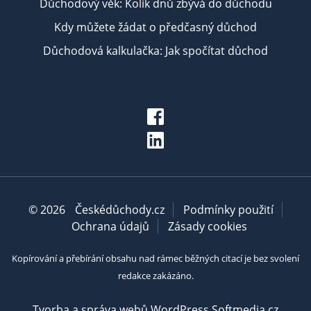
Důchodový věk: Kolik dnů zbývá do důchodu
Kdy můžete žádat o předčasný důchod
Důchodová kalkulačka: Jak spočítat důchod
© 2026
Českédůchody.cz
Podmínky použití
Ochrana údajů
Zásady cookies
Kopírování a přebírání obsahu nad rámec běžných citací je bez svolení
redakce zakázáno.
Tvorba a správa webů WordPress Softmedia.cz