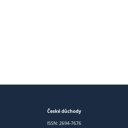
České důchody
ISSN: 2694-7676