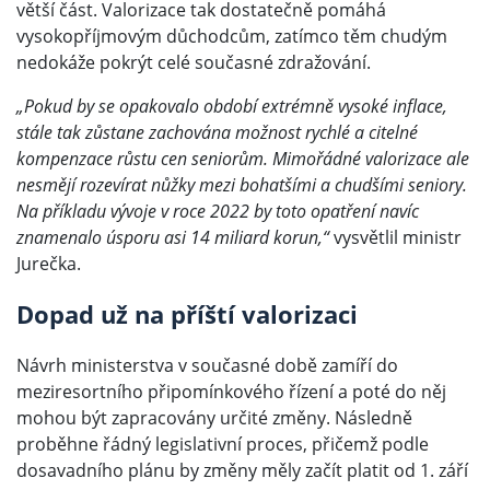
větší část. Valorizace tak dostatečně pomáhá
vysokopříjmovým důchodcům, zatímco těm chudým
nedokáže pokrýt celé současné zdražování.
„Pokud by se opakovalo období extrémně vysoké inflace,
stále tak zůstane zachována možnost rychlé a citelné
kompenzace růstu cen seniorům. Mimořádné valorizace ale
nesmějí rozevírat nůžky mezi bohatšími a chudšími seniory.
Na příkladu vývoje v roce 2022 by toto opatření navíc
znamenalo úsporu asi 14 miliard korun,“
vysvětlil ministr
Jurečka.
Dopad už na příští valorizaci
Návrh ministerstva v současné době zamíří do
meziresortního připomínkového řízení a poté do něj
mohou být zapracovány určité změny. Následně
proběhne řádný legislativní proces, přičemž podle
dosavadního plánu by změny měly začít platit od 1. září