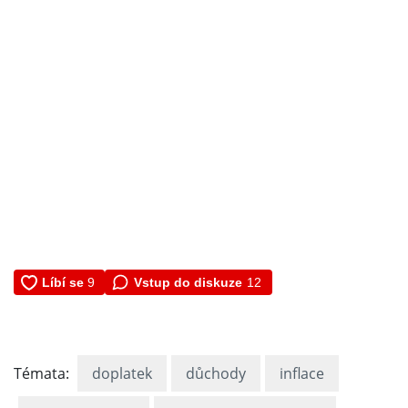
Vstup do diskuze
12
Témata:
doplatek
důchody
inflace