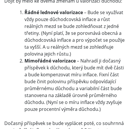
Dojít by mělo ke dvěma změnám u valorizací důchodů:
Řádné lednové valorizace
– Bude se využívat
vždy pouze důchodcovská inflace a růst
reálných mezd se bude zohledňovat z jedné
třetiny. (Nyní platí, že se porovnává obecná a
důchodcovská inflace a pro výpočet se použije
ta vyšší. A u reálných mezd se zohledňuje
polovina jejich růstu.)
Mimořádné valorizace
– Nahradí ji dočasný
příspěvek k důchodu, který bude mít dvě části
a bude kompenzovat míru inflace. Fixní část
bude činit polovinu příspěvku odpovídající
průměrnému důchodu a variabilní část bude
stanovena na základě úrovně průměrného
důchodu. (Nyní se o míru inflace vždy zvyšuje
pouze procentní výměra důchodu.)
Dočasný příspěvek se bude vyplácet poté, co souhrnná