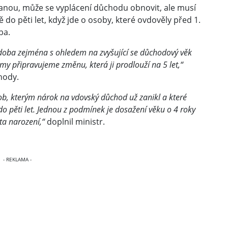
anou, může se vyplácení důchodu obnovit, ale musí
 do pěti let, když jde o osoby, které ovdověly před 1.
ba.
 doba zejména s ohledem na zvyšující se důchodový věk
my připravujeme změnu, která ji prodlouží na 5 let,“
hody.
sob, kterým nárok na vdovský důchod už zanikl a které
 pěti let. Jednou z podmínek je dosažení věku o 4 roky
ta narození,“
doplnil ministr.