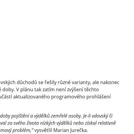
vských důchodů se řešily různé varianty, ale nakonec
 doby. V plánu tak zatím není zvýšení těchto
 součástí aktualizovaného programového prohlášení
oby pojištění a výdělků zemřelé osoby. Je-li vdovský či
al za svého života nízkých výdělků nebo získal relativně
témový problém,“
vysvětlil Marian Jurečka.