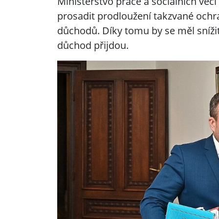
Ministerstvo práce a sociálních věc
prosadit prodloužení takzvané och
důchodů. Díky tomu by se měl snížit 
důchod přijdou.