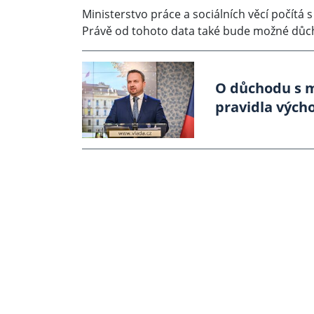
Ministerstvo práce a sociálních věcí počítá s
Právě od tohoto data také bude možné důcho
O důchodu s mi
pravidla vých