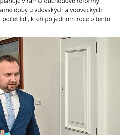
í plánuje v rámci důchodové reformy
ranné doby u vdovských a vdoveckých
počet lidí, kteří po jednom roce o tento