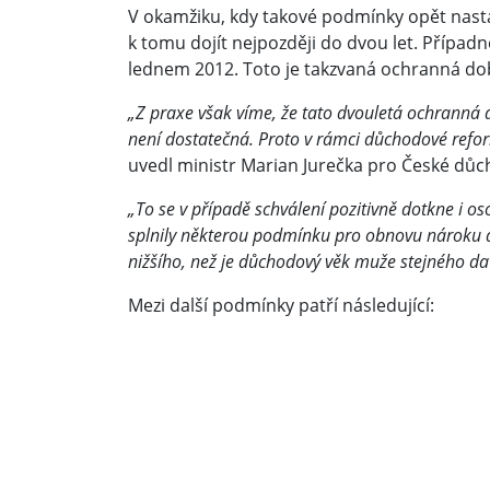
V okamžiku, kdy takové podmínky opět nast
k tomu dojít nejpozději do dvou let. Případně
lednem 2012. Toto je takzvaná ochranná do
„Z praxe však víme, že tato dvouletá ochranná
není dostatečná. Proto v rámci důchodové refor
uvedl ministr Marian Jurečka pro České důc
„To se v případě schválení pozitivně dotkne i o
splnily některou podmínku pro obnovu nároku do
nižšího, než je důchodový věk muže stejného da
Mezi další podmínky patří následující: