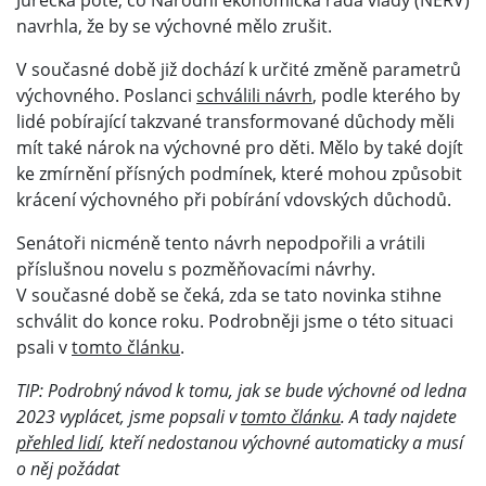
Jurečka poté, co Národní ekonomická rada vlády (NERV)
navrhla, že by se výchovné mělo zrušit.
V současné době již dochází k určité změně parametrů
výchovného. Poslanci
schválili návrh
, podle kterého by
lidé pobírající takzvané transformované důchody měli
mít také nárok na výchovné pro děti. Mělo by také dojít
ke zmírnění přísných podmínek, které mohou způsobit
krácení výchovného při pobírání vdovských důchodů.
Senátoři nicméně tento návrh nepodpořili a vrátili
příslušnou novelu s pozměňovacími návrhy.
V současné době se čeká, zda se tato novinka stihne
schválit do konce roku. Podrobněji jsme o této situaci
psali v
tomto článku
.
TIP: Podrobný návod k tomu, jak se bude výchovné od ledna
2023 vyplácet, jsme popsali v
tomto článku
. A tady najdete
přehled lidí
, kteří nedostanou výchovné automaticky a musí
o něj požádat