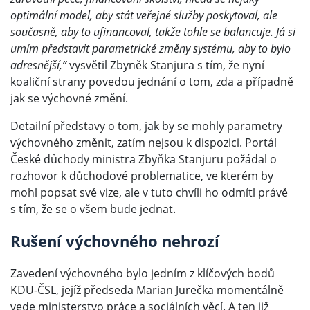
optimální model, aby stát veřejné služby poskytoval, ale
současně, aby to ufinancoval, takže tohle se balancuje. Já si
umím představit parametrické změny systému, aby to bylo
adresnější,“
vysvětil Zbyněk Stanjura s tím, že nyní
koaliční strany povedou jednání o tom, zda a případně
jak se výchovné změní.
Detailní představy o tom, jak by se mohly parametry
výchovného změnit, zatím nejsou k dispozici. Portál
České důchody ministra Zbyňka Stanjuru požádal o
rozhovor k důchodové problematice, ve kterém by
mohl popsat své vize, ale v tuto chvíli ho odmítl právě
s tím, že se o všem bude jednat.
Rušení výchovného nehrozí
Zavedení výchovného bylo jedním z klíčových bodů
KDU-ČSL, jejíž předseda Marian Jurečka momentálně
vede ministerstvo práce a sociálních věcí. A ten již