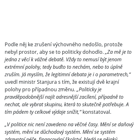
Podle něj ke zrušení výchovného nedošlo, protože
nebyl prostor, aby se to politicky dohodlo.
„Za mě je to
jedna z věcí k vážné debatě. Vždy to nemusí být jenom
extrémní polohy, tedy buďto to nechám, nebo to úplně
zruším. Já myslím, že legitimní debata je i o parametrech,“
uvedl ministr Stanjura s tím, že existují dvě krajní
polohy pro případnou změnu.
„Politicky je
pravděpodobnější najít adresnější zacílení, případně to
nechat, ale vybrat skupinu, která to skutečně potřebuje. A
tím pádem ty celkové výdaje snížit,“
konstatoval.
„V politice nic není zavedeno na věčné časy. Mění se daňový
systém, mění se důchodový systém. Mění se systém
zdravotní péče, financování školství, hledá se nějaký