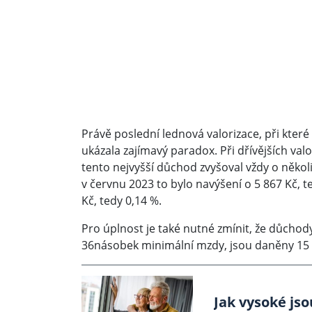
Právě poslední lednová valorizace, při kter
ukázala zajímavý paradox. Při dřívějších valo
tento nejvyšší důchod zvyšoval vždy o několik
v červnu 2023 to bylo navýšení o 5 867 Kč, t
Kč, tedy 0,14 %.
Pro úplnost je také nutné zmínit, že důchod
36násobek minimální mzdy, jsou daněny 15 %
Jak vysoké js