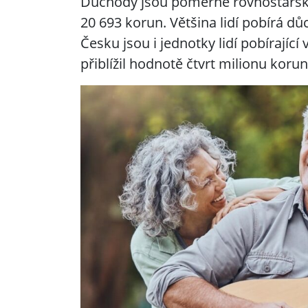
Důchody jsou poměrně rovnostářsk
20 693 korun. Většina lidí pobírá d
Česku jsou i jednotky lidí pobírajíc
přiblížil hodnotě čtvrt milionu korun