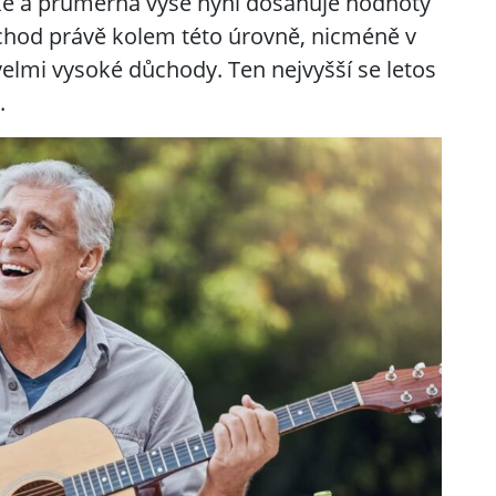
é a průměrná výše nyní dosahuje hodnoty
ůchod právě kolem této úrovně, nicméně v
í velmi vysoké důchody. Ten nejvyšší se letos
.