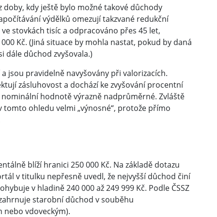
z doby, kdy ještě bylo možné takové důchody
započítávání výdělků omezují takzvané redukční
 ve stovkách tisíc a odpracováno přes 45 let,
00 Kč. (Jiná situace by mohla nastat, pokud by daná
si dále důchod zvyšovala.)
 jsou pravidelně navyšovány při valorizacích.
ektují zásluhovost a dochází ke zvyšování procentní
v nominální hodnotě výrazně nadprůměrné. Zvláště
v tomto ohledu velmi „výnosné“, protože přímo
.
tálně blíží hranici 250 000 Kč. Na základě dotazu
tál v titulku nepřesně uvedl, že nejvyšší důchod činí
pohybuje v hladině 240 000 až 249 999 Kč. Podle ČSSZ
a zahrnuje starobní důchod v souběhu
m nebo vdoveckým).