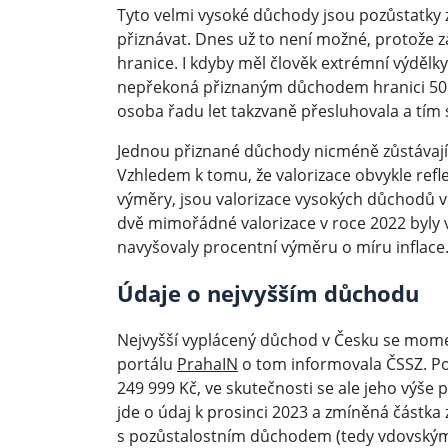
Tyto velmi vysoké důchody jsou pozůstatky 
přiznávat. Dnes už to není možné, protože 
hranice. I kdyby měl člověk extrémní výdělky
nepřekoná přiznaným důchodem hranici 50 0
osoba řadu let takzvaně přesluhovala a tím 
Jednou přiznané důchody nicméně zůstávají a
Vzhledem k tomu, že valorizace obvykle refl
výměry, jsou valorizace vysokých důchodů 
dvě mimořádné valorizace v roce 2022 byly 
navyšovaly procentní výměru o míru inflace
Údaje o nejvyšším důchodu
Nejvyšší vyplácený důchod v Česku se momen
portálu
PrahaIN
o tom informovala ČSSZ. Por
249 999 Kč, ve skutečnosti se ale jeho výše 
jde o údaj k prosinci 2023 a zmíněná částk
s pozůstalostním důchodem (tedy vdovský