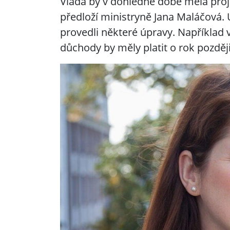
Vláda by v dohledné době měla pro
předloží ministryně Jana Maláčová. 
provedli některé úpravy. Například v
důchody by měly platit o rok pozděj