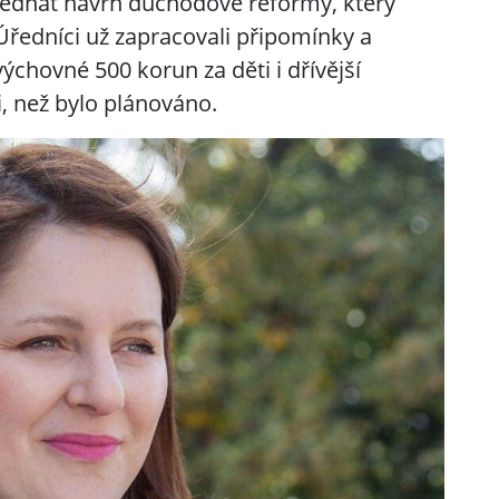
jednat návrh důchodové reformy, který
Úředníci už zapracovali připomínky a
ýchovné 500 korun za děti i dřívější
i, než bylo plánováno.