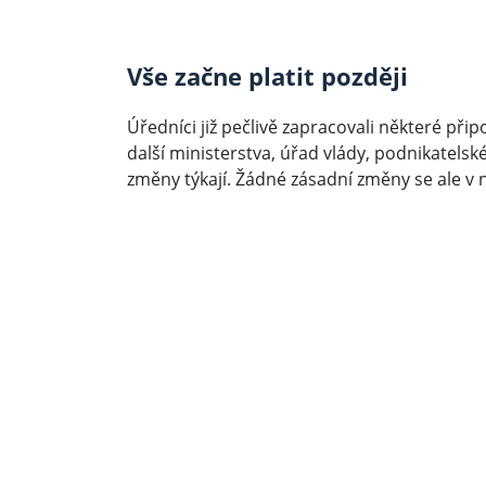
Vše začne platit později
Úředníci již pečlivě zapracovali některé při
další ministerstva, úřad vlády, podnikatelsk
změny týkají. Žádné zásadní změny se ale v