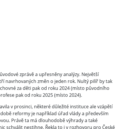
ůvodové zprávě a upřesněny analýzy. Největší
ří navrhovaných změn o jeden rok. Nultý pilíř by tak
výchovné za děti pak od roku 2024 (místo původního
profese pak od roku 2025 (místo 2024).
a v prosinci, některé důležité instituce ale vzápětí
odobě reformy je například úřad vlády a především
rovou. Právě ta má dlouhodobě výhrady a také
c schválit nestihne. Řekla to i v
rozhovoru
pro České