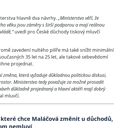
sterstva hlavně dva návrhy.
„Ministerstvo věří, že
o věku jsou záměry s širší podporou a mají reálnou
vládě,“
uvedl pro České důchody tiskový mluvčí
romě zavedení nultého pilíře má také snížit minimální
učasných 35 let na 25 let, ale takové sebevědomí
tihne projednat.
 změna, která vyžaduje důkladnou politickou diskusi,
prostor. Ministerstvo tedy považuje za možné prosadit
 návrh důkladně projednaný a hlavní aktéři mají dobrý
l mluvčí.
í, které chce Maláčová změnit u důchodů,
tom nemluví