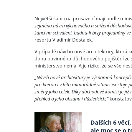
Největší šanci na prosazení mají podle mini
zejména návrh výchovného a snížení důchodovéh
šanci na schválení, budou-li brzy projednány ve 
resortu Vladimír Dostálek.
V případě návrhu nové architektury, která k
dobu povinného důchodového pojištění ze so
ministerstvo nemá. A je riziko, že se vše nes
„Návrh nové architektury je významná koncepční
pro kterou i v této mimořádné situaci existuje 
změny jako celek. Díky důchodové komisi je již
přehled o jeho obsahu i důsledcích,“
konstatova
Dalších 6 věc
ale moc se o 