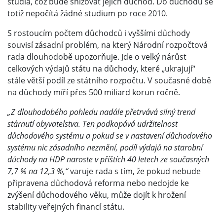
studia, což bude snižovat jejich důchod. Do důchodu se
totiž nepočítá žádné studium po roce 2010.
S rostoucím počtem důchodců i vyššími důchody
souvisí zásadní problém, na který Národní rozpočtová
rada dlouhodobě upozorňuje. Jde o velký nárůst
celkových výdajů státu na důchody, které „ukrajují“
stále větší podíl ze státního rozpočtu. V současné době
na důchody míří přes 500 miliard korun ročně.
„Z dlouhodobého pohledu nadále přetrvává silný trend
stárnutí obyvatelstva. Ten podkopává udržitelnost
důchodového systému a pokud se v nastavení důchodového
systému nic zásadního nezmění, podíl výdajů na starobní
důchody na HDP naroste v příštích 40 letech ze současných
7,7 % na 12,3 %,“
varuje rada s tím, že pokud nebude
připravena důchodová reforma nebo nedojde ke
zvýšení důchodového věku, může dojít k hrožení
stability veřejných financí státu.