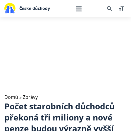
České důchody
Domů
»
Zprávy
Počet starobních důchodců
překoná tři miliony a nové
penze budou výrazně vyšší