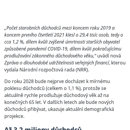
„Počet starobních důchodců mezi koncem roku 2019 a
koncem prvního čtvrtletí 2021 klesl o 29,4 tisíc osob, tedy o
cca 1,2 %, dílem kvůli zvýšené úmrtnosti starších obyvatel
způsobené pandemií COVID-19, dílem kvůli pokračujícímu
prodlužování zákonného důchodového věku,“
uvádí nová
Zpráva o dlouhodobé udržitelnosti veřejných financí
, kterou
vydala Národní rozpočtová rada (NRR).
Do roku 2028 bude nejprve docházet k mírnému
poklesu důchodců (celkem o 1,1 %), protože se
aktuálně rychle prodlužuje důchodový věk až na
konečných 65 let. V dalších letech ale bude nových
důchodců přibývat, ukazuje aktuální demografická
projekce.
Až 3,2 miliony důchodců