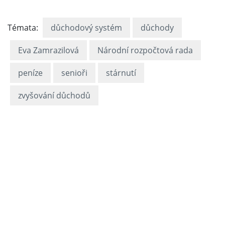
Témata:
důchodový systém
důchody
Eva Zamrazilová
Národní rozpočtová rada
peníze
senioři
stárnutí
zvyšování důchodů