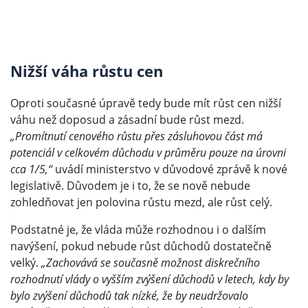
Nižší váha růstu cen
Oproti současné úpravě tedy bude mít růst cen nižší
váhu než doposud a zásadní bude růst mezd.
„Promítnutí cenového růstu přes zásluhovou část má
potenciál v celkovém důchodu v průměru pouze na úrovni
cca 1/5,“
uvádí ministerstvo v důvodové zprávě k nové
legislativě. Důvodem je i to, že se nově nebude
zohledňovat jen polovina růstu mezd, ale růst celý.
Podstatné je, že vláda může rozhodnou i o dalším
navýšení, pokud nebude růst důchodů dostatečně
velký.
„Zachovává se současně možnost diskrečního
rozhodnutí vlády o vyšším zvýšení důchodů v letech, kdy by
bylo zvýšení důchodů tak nízké, že by neudržovalo