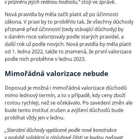
v průměru jejich reálnou hodnotu,“
stojí ve zprávě.
Nová pravidla by měla začít platit až po účinnosti
zákona. V praxi by to proběhlo tak, že všechny důchody
přiznané před účinností (tedy stávající důchody) by
v daném roce valorizovaly podle starých pravidel, a
další rok už podle nových. Nová pravidla by měla platit
od 1. ledna 2022, takže to znamená, že první valorizace
podle nich proběhne v lednu 2023.
Mimořádná valorizace nebude
Doposud je možná i mimořádná valorizace důchodů
mimo lednový termín, a to v případě, kdy ceny zboží
rostou rychleji, než se očekávalo. Po zavedení změn ale
bude tento institut zrušen a zvýšení důchodů bude
probíhat vždy jen v lednu.
„Starobní důchody vyplácené podle nové konstrukce
v podobě solidární a zásluhové části se budou zvyšovat