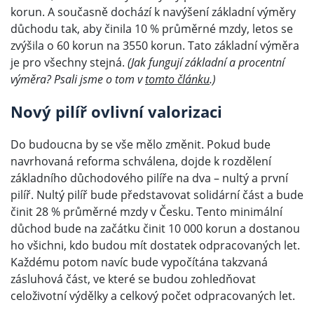
korun. A současně dochází k navýšení základní výměry
důchodu tak, aby činila 10 % průměrné mzdy, letos se
zvýšila o 60 korun na 3550 korun. Tato základní výměra
je pro všechny stejná.
(Jak fungují základní a procentní
výměra? Psali jsme o tom v
tomto článku
.)
Nový pilíř ovlivní valorizaci
Do budoucna by se vše mělo změnit. Pokud bude
navrhovaná reforma schválena, dojde k rozdělení
základního důchodového pilíře na dva – nultý a první
pilíř. Nultý pilíř bude představovat solidární část a bude
činit 28 % průměrné mzdy v Česku. Tento minimální
důchod bude na začátku činit 10 000 korun a dostanou
ho všichni, kdo budou mít dostatek odpracovaných let.
Každému potom navíc bude vypočítána takzvaná
zásluhová část, ve které se budou zohledňovat
celoživotní výdělky a celkový počet odpracovaných let.