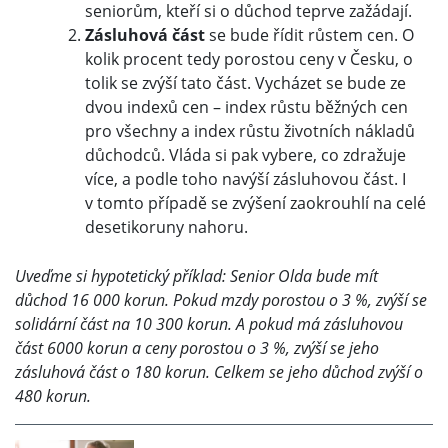
seniorům, kteří si o důchod teprve zažádají.
Zásluhová část
se bude řídit růstem cen. O
kolik procent tedy porostou ceny v Česku, o
tolik se zvýší tato část. Vycházet se bude ze
dvou indexů cen – index růstu běžných cen
pro všechny a index růstu životních nákladů
důchodců. Vláda si pak vybere, co zdražuje
více, a podle toho navýší zásluhovou část. I
v tomto případě se zvýšení zaokrouhlí na celé
desetikoruny nahoru.
Uveďme si hypotetický příklad: Senior Olda bude mít
důchod 16 000 korun. Pokud mzdy porostou o 3 %, zvýší se
solidární část na 10 300 korun. A pokud má zásluhovou
část 6000 korun a ceny porostou o 3 %, zvýší se jeho
zásluhová část o 180 korun. Celkem se jeho důchod zvýší o
480 korun.