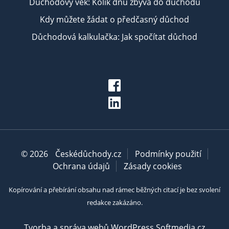
Důchodový věk: Kolik dnů zbývá do důchodu
Kdy můžete žádat o předčasný důchod
Důchodová kalkulačka: Jak spočítat důchod
© 2026
Českédůchody.cz
Podmínky použití
Ochrana údajů
Zásady cookies
Kopírování a přebírání obsahu nad rámec běžných citací je bez svolení
redakce zakázáno.
Tvorba a správa webů WordPress Softmedia.cz