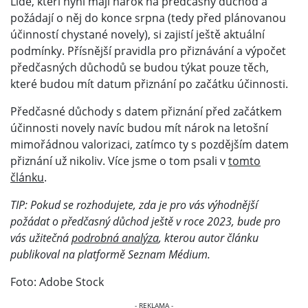
Lidé, kteří nyní mají nárok na předčasný důchod a
požádají o něj do konce srpna (tedy před plánovanou
účinností chystané novely), si zajistí ještě aktuální
podmínky. Přísnější pravidla pro přiznávání a výpočet
předčasných důchodů se budou týkat pouze těch,
které budou mít datum přiznání po začátku účinnosti.
Předčasné důchody s datem přiznání před začátkem
účinnosti novely navíc budou mít nárok na letošní
mimořádnou valorizaci, zatímco ty s pozdějším datem
přiznání už nikoliv. Více jsme o tom psali v
tomto
článku
.
TIP: Pokud se rozhodujete, zda je pro vás výhodnější
požádat o předčasný důchod ještě v roce 2023, bude pro
vás užitečná
podrobná analýza
, kterou autor článku
publikoval na platformě Seznam Médium.
Foto: Adobe Stock