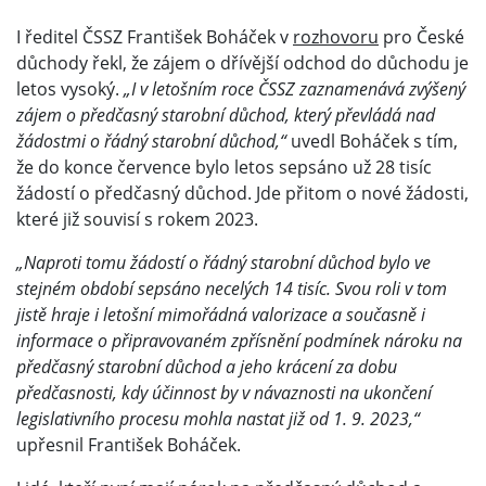
I ředitel ČSSZ František Boháček v
rozhovoru
pro České
důchody řekl, že zájem o dřívější odchod do důchodu je
letos vysoký.
„I v letošním roce ČSSZ zaznamenává zvýšený
zájem o předčasný starobní důchod, který převládá nad
žádostmi o řádný starobní důchod,“
uvedl Boháček s tím,
že do konce července bylo letos sepsáno už 28 tisíc
žádostí o předčasný důchod. Jde přitom o nové žádosti,
které již souvisí s rokem 2023.
„Naproti tomu žádostí o řádný starobní důchod bylo ve
stejném období sepsáno necelých 14 tisíc. Svou roli v tom
jistě hraje i letošní mimořádná valorizace a současně i
informace o připravovaném zpřísnění podmínek nároku na
předčasný starobní důchod a jeho krácení za dobu
předčasnosti, kdy účinnost by v návaznosti na ukončení
legislativního procesu mohla nastat již od 1. 9. 2023,“
upřesnil František Boháček.