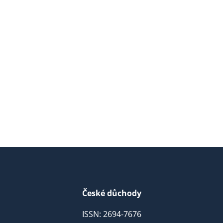
České důchody
ISSN: 2694-7676