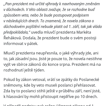
„Pan prezident má určité výhrady k navrhovaným změnám
v důchodech. V této oblasti zvažuje, že se rozhodne buď
způsobem veta, nebo že bude postupovat podpisem
v následujících dnech. To znamená, že novela zákona o
důchodovém pojištění nebude platit od 1. září, tak jak vláda
předpokládala,“
uvedla mluvčí prezidenta Markéta
Řeháková. Dodala, že prezident bude o svém postoji
informovat v pátek.
Mluvčí prezidenta neupřesnila, o jaké výhrady jde, ani
to, jak zásadní jsou. Jisté je pouze to, že novela nestihne
vyjít ve sbírce zákonů do konce srpna. Prezident má na
rozhodnutí ještě týden.
Pokud by zákon vetoval, vrátí se zpátky do Poslanecké
sněmovny, kde by veto museli poslanci přehlasovat.
Zda by to poslanci stihli ještě v průběhu září, není jisté,
k hlasování by mohli přistoupit nejdříve po 10 dnech.