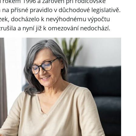
ed rokem 1996 a zároveň při rodičovské
 na přísné pravidlo v důchodové legislativě.
azek, docházelo k nevýhodnému výpočtu
zrušila a nyní již k omezování nedochází.