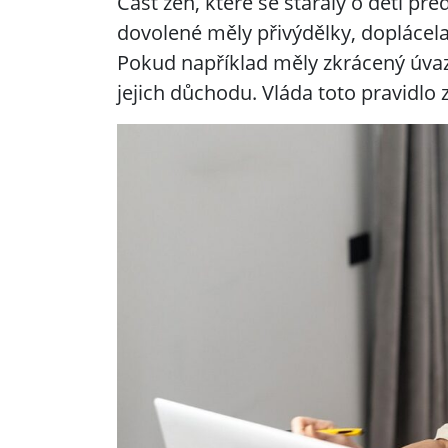
Část žen, které se staraly o děti př
dovolené měly přivýdělky, doplácela
Pokud například měly zkrácený úv
jejich důchodu. Vláda toto pravidlo 