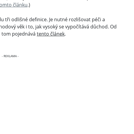
tomto článku
.)
tři odlišné definice. Je nutné rozlišovat péči a
odový věk i to, jak vysoký se vypočítává důchod. Od
 o tom pojednává
tento článek
.