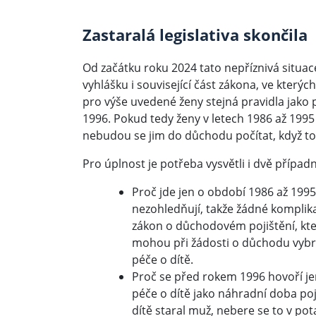
Zastaralá legislativa skončila
Od začátku roku 2024 tato nepříznivá situace
vyhlášku i související část zákona, ve kterých
pro výše uvedené ženy stejná pravidla jako p
1996. Pokud tedy ženy v letech 1986 až 1995
nebudou se jim do důchodu počítat, když t
Pro úplnost je potřeba vysvětli i dvě případ
Proč jde jen o období 1986 až 199
nezohledňují, takže žádné komplik
zákon o důchodovém pojištění, který
mohou při žádosti o důchodu vybrat
péče o dítě.
Proč se před rokem 1996 hovoří j
péče o dítě jako náhradní doba po
dítě staral muž, nebere se to v pot