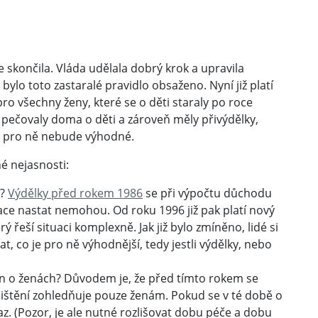
 skončila. Vláda udělala dobrý krok a upravila
 bylo toto zastaralé pravidlo obsaženo. Nyní již platí
ro všechny ženy, které se o děti staraly po roce
 pečovaly doma o děti a zároveň měly přivýdělky,
o pro ně nebude výhodné.
né nejasnosti:
5?
Výdělky před rokem 1986
se při výpočtu důchodu
ace nastat nemohou. Od roku 1996 již pak platí nový
 řeší situaci komplexně. Jak již bylo zmíněno, lidé si
, co je pro ně výhodnější, tedy jestli výdělky, nebo
en o ženách? Důvodem je, že před tímto rokem se
jištění zohledňuje pouze ženám. Pokud se v té době o
az. (Pozor, je ale nutné rozlišovat dobu péče a dobu