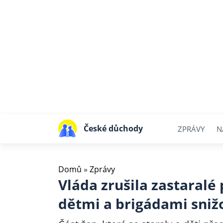
České důchody
ZPRÁVY
N
Domů
»
Zprávy
Vláda zrušila zastaralé
dětmi a brigádami sniž