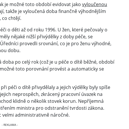
inak je možné toto období evidovat jako
vyloučenou
ají, takže je vyloučená doba finančně výhodnějším
 co chtějí.
či o děti až od roku 1996. U žen, které pečovaly o
ěly nějaké nižší přivýdělky z doby péče, se
 Úředníci provedli srovnání, co je pro ženu výhodné,
enou dobu.
 doba po celý rok (což je u péče o dítě běžné, období
lo možné toto porovnání provést a automaticky se
ři péči o dítě přivydělaly a jejich výdělky byly spíše
jejich neprospěch, zkrácený pracovní úvazek na
důchod klidně o několik stovek korun. Nepříjemná
patřením ministra pro odstranění tvrdosti zákona.
c velmi administrativně náročné.