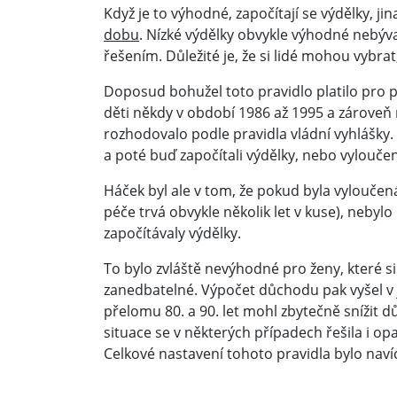
Když je to výhodné, započítají se výdělky, j
dobu
. Nízké výdělky obvykle výhodné nebýv
řešením. Důležité je, že si lidé mohou vybrat,
Doposud bohužel toto pravidlo platilo pro pé
děti někdy v období 1986 až 1995 a zároveň m
rozhodovalo podle pravidla vládní vyhlášky.
a poté buď započítali výdělky, nebo vylouč
Háček byl ale v tom, že pokud byla vyloučená
péče trvá obvykle několik let v kuse), neby
započítávaly výdělky.
To bylo zvláště nevýhodné pro ženy, které si p
zanedbatelné. Výpočet důchodu pak vyšel v 
přelomu 80. a 90. let mohl zbytečně snížit 
situace se v některých případech řešila i o
Celkové nastavení tohoto pravidla bylo naví