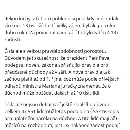
Rekordní byl z tohoto pohledu srpen, kdy lidé podali
více než 13 tisíc žádostí, velký zájem byl ale po celou
dobu roku. Za první polovinu září to bylo zatím 4 137
žádostí.
Čísla ale s velkou pravděpodobností porostou.
Důvodem je i skutečnost, že prezident Petr Pavel
podepsal novelu zákona zpřísňující pravidla pro
předčasné důchody až v září. A nová pravidla tak
začnou platit až od 1. října, což může podle dřívějších
odhadů ministra Mariana Jurečky znamenat, že o
důchod může požádat dalších
až 10 tisíc lidí
.
Čísla ale nejsou definitivní ještě z dalšího důvodu.
Celkem 47 951 lidí totiž letos podalo na ČSSZ tiskopis
pro uplatnění nároku na důchod. A tito lidé mají až 6
měsíců na rozhodnutí, jestli si nakonec žádost podají,