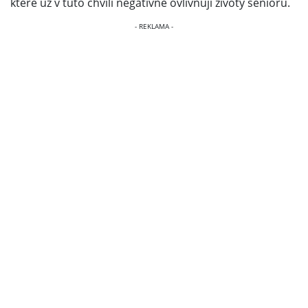
které už v tuto chvíli negativně ovlivňují životy seniorů.