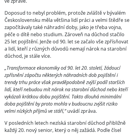
ve zprávě.
Doposud to nebyl problém, protože zvláště v bývalém
Československu měla většina lidí práci a velmi štědře se
započítávaly také náhradní doby, jako je třeba vojna,
péče o dítě nebo studium. Zároveň na důchod stačilo
25 let pojištění. Jenže od 90. let se začalo vše zpřísňovat
a lidí, kteří z různých důvodů nemají nárok na starobní
důchod, je stále více.
„Transformace ekonomiky od 90. let 20. století, žádoucí
zpřísnění zápočtu některých náhradních dob pojištění i
trendy trhu práce však pravděpodobně zvýší podíl starších
lidí, kteří nebudou mít nárok na starobní důchod nebo kteří
vykázali krátkou dobu pojištění. Takto dlouhá minimální
doba pojištění by proto mohla v budoucnu zvýšit riziko
velmi nízkých příjmů ve stáří,“
uvádí zpráva.
V posledních letech nezíská starobní důchod přibližně
každý 20. nový senior, který o něj zažádá. Podle čísel