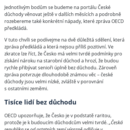
Jednotlivým bodům se budeme na portálu České
důchody věnovat ještě v dalších měsících a podrobně
rozebereme také konkrétní nápady, které zpráva OECD
předkládá.
V tuto chvíli se podívejme na dvě důležitá sdělení, která
zpráva předkládá a která nejsou příliš pozitivní. Ve
zkratce lze říct, že Česko má velmi tvrdé podmínky pro
získání nároku na starobní důchod a hrozí, že budou
rychle přibývat senioři úplně bez důchodu. Zároveň
zpráva potvrzuje dlouhodobě známou věc – české
důchody jsou velmi nízké, zvláště v porovnání
s ostatními zeměmi.
Tisíce lidí bez důchodu
OECD upozorňuje, že Česko je v podstatě raritou,
protože je k budoucím důchodcům velmi tvrdé.
„Česká
republika se od ostatních zemí výrazně odlišuje v