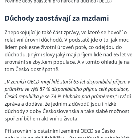
Povinné doby pojištění pro nárok na důchod (OECD)
Důchody zaostávají za mzdami
Znepokojující je také část zprávy, ve které se hovoří o
relativní úrovni důchodů. V podstatě jde o to, jak moc
lidem poklesne životní úroveň poté, co odejdou do
důchodu. Jinými slovy jaký mají příjem lidé nad 65 let ve
srovnání se zbytkem populace. A v tomto ohledu je na
tom Česko dost špatně.
„V zemích OECD mají lidé starší 65 let disponibilní příjem v
průměru ve výši 87 % disponibilního příjmu celé populace,
Česká republika je se 74 % hluboko pod průměrem,“
uvádí
zpráva a dodává, že jedním z důvodů jsou i nízké
důchody z doby Československa a také slabé možnosti
spoření během aktivního života.
Při srovnání s ostatními zeměmi OECD se Česko