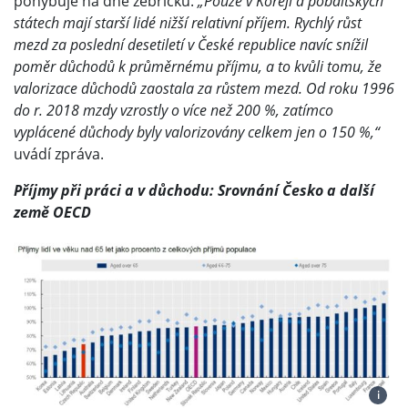
pohybuje na dně žebříčku.
„Pouze v Koreji a pobaltských
státech mají starší lidé nižší relativní příjem. Rychlý růst
mezd za poslední desetiletí v České republice navíc snížil
poměr důchodů k průměrnému příjmu, a to kvůli tomu, že
valorizace důchodů zaostala za růstem mezd. Od roku 1996
do r. 2018 mzdy vzrostly o více než 200 %, zatímco
vyplácené důchody byly valorizovány celkem jen o 150 %,“
uvádí zpráva.
Příjmy při práci a v důchodu: Srovnání Česko a další
země OECD
i