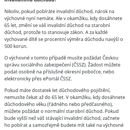
Nikoliv, pokud pobíráte invalidní důchod, nárok na
výchovné nyní nemáte. Ale v okamžiku, kdy dosáhnete
65 let, změní se váš invalidní důchod na starobní
důchod, protože to stanovuje zákon. A za každé
vychované dítě se procentní výměra důchodu navýší o
500 korun.
O výchovné v tomto případě musíte požádat Českou
správu sociálního zabezpečení (ČSSZ). Žádost můžete
podat osobně na příslušné okresní pobočce, nebo
elektronicky přes ePortál ČSSZ.
Pokud máte dostatek let důchodového pojištění,
nemusíte čekat až do 65 let. V okamžiku, kdy dosáhnete
důchodového věku (řádného nebo předčasného),
můžete požádat o normální starobní důchod. Pokud
bude vyšší než váš stávající invalidní důchod, začnete
ho pobírat a samozřejmě budete mít také na výchovné