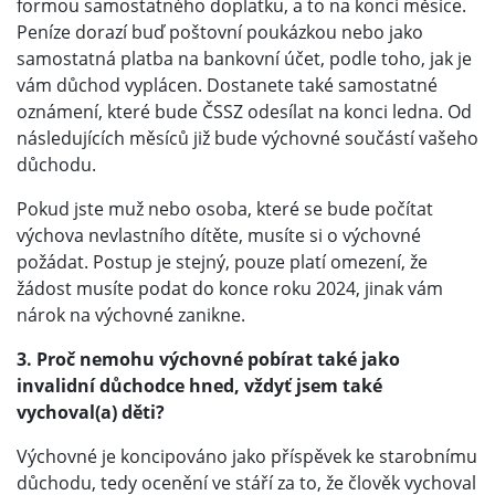
formou samostatného doplatku, a to na konci měsíce.
Peníze dorazí buď poštovní poukázkou nebo jako
samostatná platba na bankovní účet, podle toho, jak je
vám důchod vyplácen. Dostanete také samostatné
oznámení, které bude ČSSZ odesílat na konci ledna. Od
následujících měsíců již bude výchovné součástí vašeho
důchodu.
Pokud jste muž nebo osoba, které se bude počítat
výchova nevlastního dítěte, musíte si o výchovné
požádat. Postup je stejný, pouze platí omezení, že
žádost musíte podat do konce roku 2024, jinak vám
nárok na výchovné zanikne.
3. Proč nemohu výchovné pobírat také jako
invalidní důchodce hned, vždyť jsem také
vychoval(a) děti?
Výchovné je koncipováno jako příspěvek ke starobnímu
důchodu, tedy ocenění ve stáří za to, že člověk vychoval