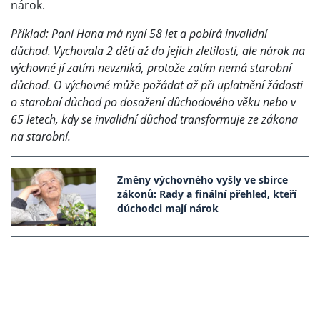
nárok.
Příklad: Paní Hana má nyní 58 let a pobírá invalidní
důchod. Vychovala 2 děti až do jejich zletilosti, ale nárok na
výchovné jí zatím nevzniká, protože zatím nemá starobní
důchod. O výchovné může požádat až při uplatnění žádosti
o starobní důchod po dosažení důchodového věku nebo v
65 letech, kdy se invalidní důchod transformuje ze zákona
na starobní.
Změny výchovného vyšly ve sbírce
zákonů: Rady a finální přehled, kteří
důchodci mají nárok