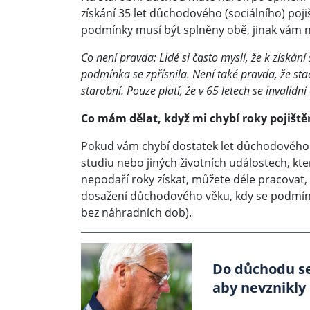
získání 35 let důchodového (sociálního) poji
podmínky musí být splněny obě, jinak vám 
Co není pravda: Lidé si často myslí, že k získání
podmínka se zpřísnila. Není také pravda, že sta
starobní. Pouze platí, že v 65 letech se invalidn
Co mám dělat, když mi chybí roky pojiště
Pokud vám chybí dostatek let důchodového p
studiu nebo jiných životních událostech, kte
nepodaří roky získat, můžete déle pracovat, 
dosažení důchodového věku, kdy se podmínky 
bez náhradních dob).
Do důchodu se 
aby nevznikly