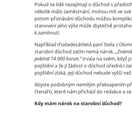
Pokud se lidé nezajímají o důchod s předstih
několik málo zaměstnání, mohou mít ve své
potom přiznávání důchodu můžou komplikov
stanovení jeho výše může zbytečně protaho
k zamítnutí.
Například třiašedesátiletá paní Stela z Olom
starobní důchod zatím nemá nárok.
„Známá 
pobírat 14 000 korun,“
trvala na svém, když j
pojištění a že jí žádost o důchod úředníci z
pojištění získá, její důchod nebude vyšší než
Abyste podobným nemilým překvapením před
čtenářů, které nám přichází do redakce a se 
Kdy mám nárok na starobní důchod?