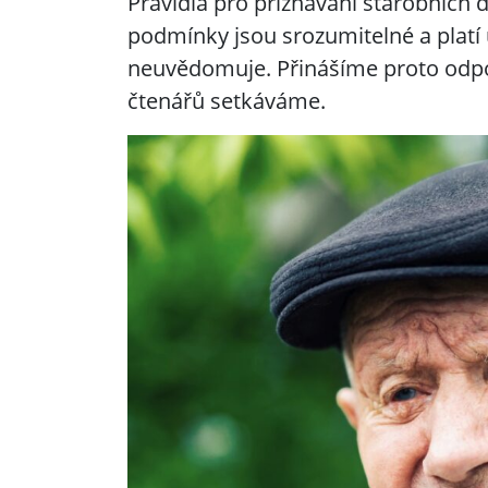
Pravidla pro přiznávání starobních d
podmínky jsou srozumitelné a platí už
neuvědomuje. Přinášíme proto odpov
čtenářů setkáváme.