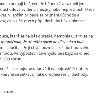
em a nemají to štěstí, že během života měli jen
 důchodové evidenci mezery nebo nepřesnosti, které
at. V lepším případě se přiznání důchodu a
vat, ale v některých případech dochází dokonce
ouce, která se na nás obrátila, nemohla uvěřit, že na
mi spočítala, že už můžu odejít do důchodu a budu
sme spočítali, že jí chybí bezmála rok důchodového
amítnou. Ve výpočtech také vyšlo, že i když nakonec
 9 000 korun.
ešli, shrnujeme odpovědi na nejčastější dotazy
kterými se setkávají také úředníci řešící důchody.