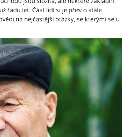
ůchodů jsou složitá, ale některé základní
 řadu let. Část lidí si je přesto stále
ědi na nejčastější otázky, se kterými se u