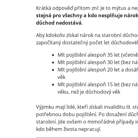
Krátká odpověď přitom zní: Je to mýtus a n
stejná pro všechny a kdo nesplňuje náro
důchod nedostává
.
Aby kdokoliv získal nárok na starobní důc
započítaný dostatečný počet let důchodovéh
Mít pojištění alespoň 35 let (včet
Mít pojištění alespoň 30 let (bez 
Mít pojištění alespoň 20 let a dos
věk
Mít pojištění alespoň 15 let (bez 
věku, než je důchodový věk
Výjimku mají lidé, kteří získali invaliditu III
potřebnou dobu pojištění. Po dosažení důc
starobní. Jde ovšem o mimořádné případy inva
kdo během života nepracují.