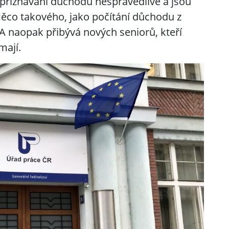
přiznávání důchodů nespravedlivé a jsou
 Něco takového, jako počítání důchodu z
 naopak přibývá nových seniorů, kteří
mají.