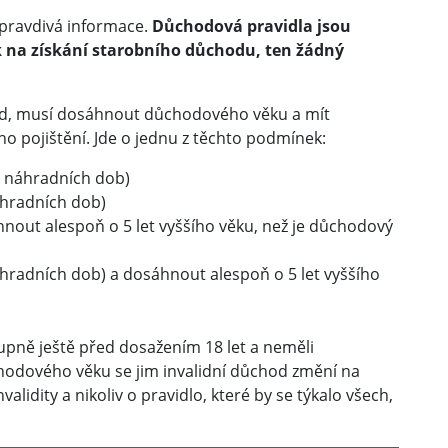
epravdivá informace.
Důchodová pravidla jsou
k na získání starobního důchodu, ten žádný
hod, musí dosáhnout důchodového věku a mít
o pojištění. Jde o jednu z těchto podmínek:
ně náhradních dob)
náhradních dob)
áhnout alespoň o 5 let vyššího věku, než je důchodový
náhradních dob) a dosáhnout alespoň o 5 let vyššího
. stupně ještě před dosažením 18 let a neměli
hodového věku se jim invalidní důchod změní na
lidity a nikoliv o pravidlo, které by se týkalo všech,