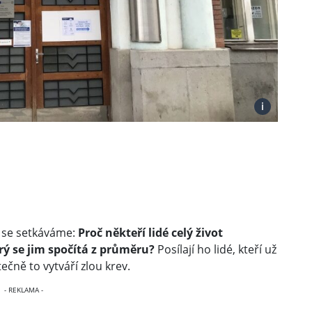
i
m se setkáváme:
Proč někteří lidé celý život
rý se jim spočítá z průměru?
Posílají ho lidé, kteří už
tečně to vytváří zlou krev.