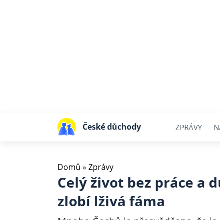
České důchody
ZPRÁVY
N
Domů
»
Zprávy
Celý život bez práce a 
zlobí lživá fáma