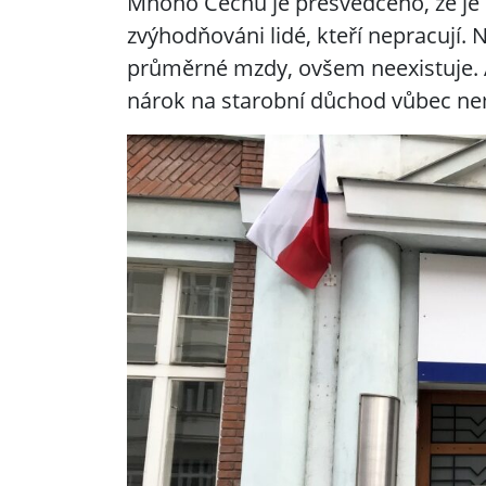
Mnoho Čechů je přesvědčeno, že je 
zvýhodňováni lidé, kteří nepracují.
průměrné mzdy, ovšem neexistuje. A
nárok na starobní důchod vůbec ne