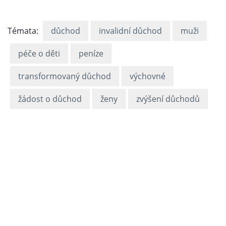
Témata:
důchod
invalidní důchod
muži
péče o děti
peníze
transformovaný důchod
výchovné
žádost o důchod
ženy
zvýšení důchodů