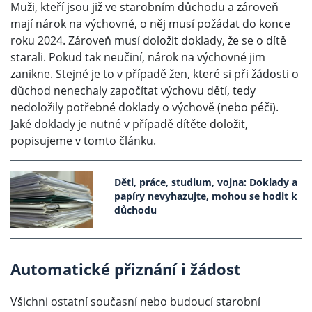
Muži, kteří jsou již ve starobním důchodu a zároveň
mají nárok na výchovné, o něj musí požádat do konce
roku 2024. Zároveň musí doložit doklady, že se o dítě
starali. Pokud tak neučiní, nárok na výchovné jim
zanikne. Stejné je to v případě žen, které si při žádosti o
důchod nenechaly započítat výchovu dětí, tedy
nedoložily potřebné doklady o výchově (nebo péči).
Jaké doklady je nutné v případě dítěte doložit,
popisujeme v
tomto článku
.
Děti, práce, studium, vojna: Doklady a
papíry nevyhazujte, mohou se hodit k
důchodu
Automatické přiznání i žádost
Všichni ostatní současní nebo budoucí starobní