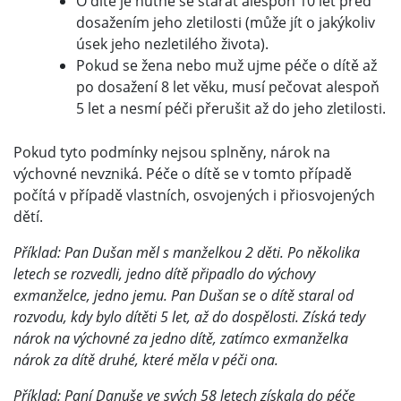
O dítě je nutné se starat alespoň 10 let před
dosažením jeho zletilosti (může jít o jakýkoliv
úsek jeho nezletilého života).
Pokud se žena nebo muž ujme péče o dítě až
po dosažení 8 let věku, musí pečovat alespoň
5 let a nesmí péči přerušit až do jeho zletilosti.
Pokud tyto podmínky nejsou splněny, nárok na
výchovné nevzniká. Péče o dítě se v tomto případě
počítá v případě vlastních, osvojených i přiosvojených
dětí.
Příklad: Pan Dušan měl s manželkou 2 děti. Po několika
letech se rozvedli, jedno dítě připadlo do výchovy
exmanželce, jedno jemu. Pan Dušan se o dítě staral od
rozvodu, kdy bylo dítěti 5 let, až do dospělosti. Získá tedy
nárok na výchovné za jedno dítě, zatímco exmanželka
nárok za dítě druhé, které měla v péči ona.
Příklad: Paní Danuše ve svých 58 letech získala do péče