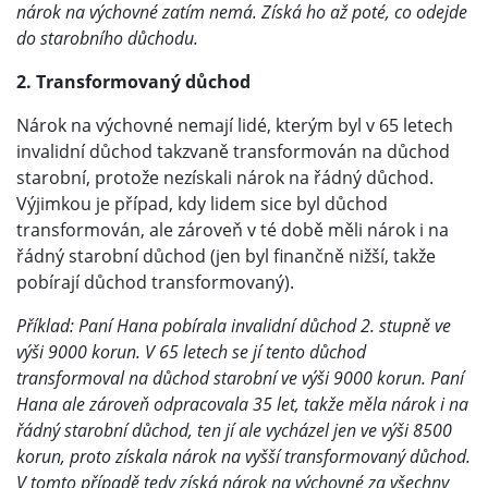
nárok na výchovné zatím nemá. Získá ho až poté, co odejde
do starobního důchodu.
2. Transformovaný důchod
Nárok na výchovné nemají lidé, kterým byl v 65 letech
invalidní důchod takzvaně transformován na důchod
starobní, protože nezískali nárok na řádný důchod.
Výjimkou je případ, kdy lidem sice byl důchod
transformován, ale zároveň v té době měli nárok i na
řádný starobní důchod (jen byl finančně nižší, takže
pobírají důchod transformovaný).
Příklad: Paní Hana pobírala invalidní důchod 2. stupně ve
výši 9000 korun. V 65 letech se jí tento důchod
transformoval na důchod starobní ve výši 9000 korun. Paní
Hana ale zároveň odpracovala 35 let, takže měla nárok i na
řádný starobní důchod, ten jí ale vycházel jen ve výši 8500
korun, proto získala nárok na vyšší transformovaný důchod.
V tomto případě tedy získá nárok na výchovné za všechny