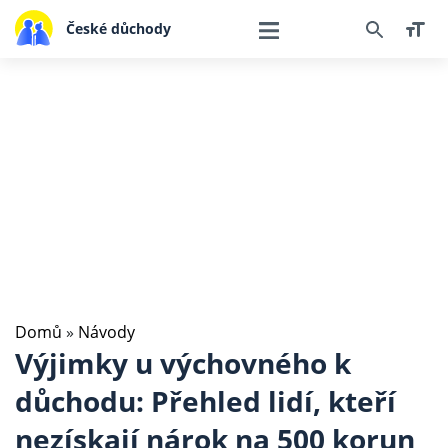
České důchody
Domů
»
Návody
Výjimky u výchovného k
důchodu: Přehled lidí, kteří
nezískají nárok na 500 korun