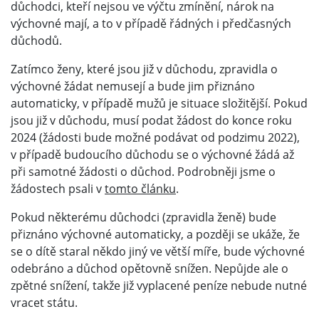
důchodci, kteří nejsou ve výčtu zmínění, nárok na
výchovné mají, a to v případě řádných i předčasných
důchodů.
Zatímco ženy, které jsou již v důchodu, zpravidla o
výchovné žádat nemusejí a bude jim přiznáno
automaticky, v případě mužů je situace složitější. Pokud
jsou již v důchodu, musí podat žádost do konce roku
2024 (žádosti bude možné podávat od podzimu 2022),
v případě budoucího důchodu se o výchovné žádá až
při samotné žádosti o důchod. Podrobněji jsme o
žádostech psali v
tomto článku
.
Pokud některému důchodci (zpravidla ženě) bude
přiznáno výchovné automaticky, a později se ukáže, že
se o dítě staral někdo jiný ve větší míře, bude výchovné
odebráno a důchod opětovně snížen. Nepůjde ale o
zpětné snížení, takže již vyplacené peníze nebude nutné
vracet státu.