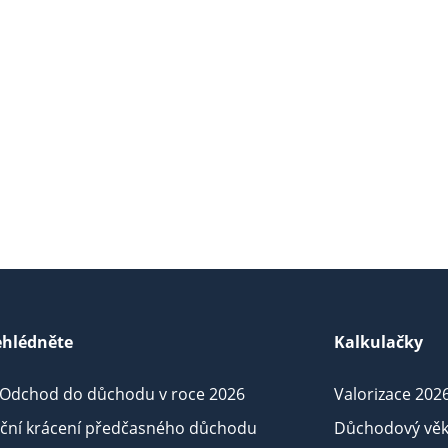
hlédněte
Kalkulačky
 Odchod do důchodu v roce 2026
Valorizace 202
iční krácení předčasného důchodu
Důchodový věk