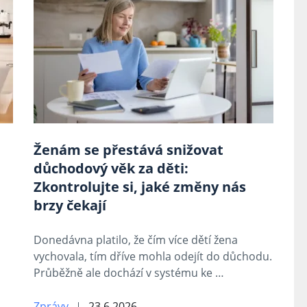
Ženám se přestává snižovat
důchodový věk za děti:
Zkontrolujte si, jaké změny nás
brzy čekají
Donedávna platilo, že čím více dětí žena
vychovala, tím dříve mohla odejít do důchodu.
Průběžně ale dochází v systému ke …
Zprávy
23.6.2026