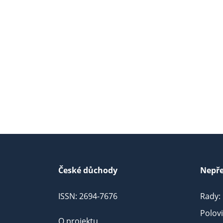
České důchody
Nepře
ISSN: 2694-7676
Rady:
Polov
O projektu