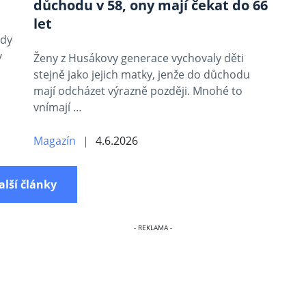
důchodu v 58, ony mají čekat do 66
let
ody
v
Ženy z Husákovy generace vychovaly děti
stejně jako jejich matky, jenže do důchodu
mají odcházet výrazně později. Mnohé to
vnímají …
Magazín
4.6.2026
alší články