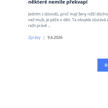
některé nemile překvapí
Jedním z důvodů, proč mají ženy nižší důch
než muži, je péče o děti. Ta obvykle zůstává 
režii právě …
Zprávy
9.6.2026
D