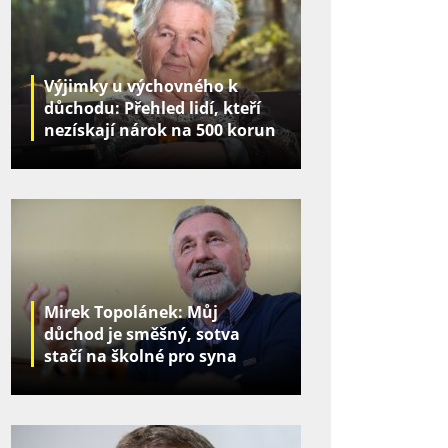
Výjimky u výchovného k
důchodu: Přehled lidí, kteří
nezískají nárok na 500 korun
za děti
Mirek Topolánek: Můj
důchod je směšný, sotva
stačí na školné pro syna