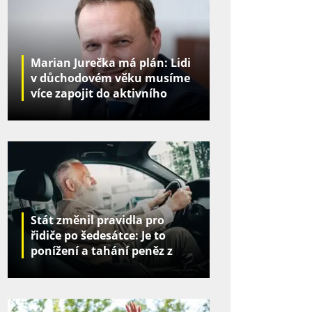
Marian Jurečka má plán: Lidi
v důchodovém věku musíme
více zapojit do aktivního
života
Stát změnil pravidla pro
řidiče po šedesátce: Je to
ponížení a tahání peněz z
kapes