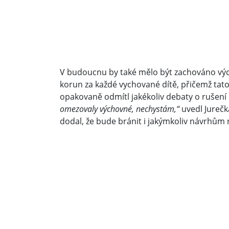
V budoucnu by také mělo být zachováno výc
korun za každé vychované dítě, přičemž tato 
opakovaně odmítl jakékoliv debaty o ruše
omezovaly výchovné, nechystám,“
uvedl Jurečk
dodal, že bude bránit i jakýmkoliv návrhům