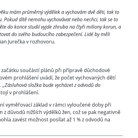
m věku mám průměrný výdělek a vychovám dvě děti, tak to
. Pokud dítě nemohu vychovávat nebo nechci, tak se to
te do konce studií vyjde zhruba na čtyři miliony korun, a
stovat do svého budoucího zabezpečení. Lidé by měli
an Jurečka v rozhovoru.
d začátku součástí plánů při přípravě důchodové
ovém prohlášení uvádí, že počet vychovaných dětí
i.
„Zásluhová složka bude vycházet z odvodů do
tojí v prohlášení.
vní vyměřovací základ v rámci vyloučené doby při
m z důvodů nižších výdělků žen, což se pak negativně
ohla zavést možnost posílat až 1 % z odvodů na