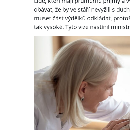
Lidé, kteří mají průměrné příjmy a 
obávat, že by ve stáří nevyžili s dů
muset část výdělků odkládat, proto
tak vysoké. Tyto vize nastínil minist