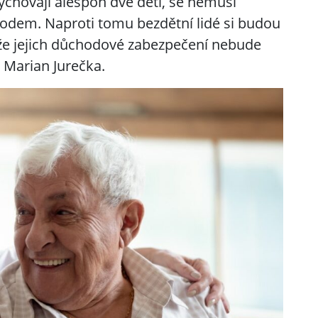
vychovají alespoň dvě děti, se nemusí
chodem. Naproti tomu bezdětní lidé si budou
že jejich důchodové zabezpečení nebude
r Marian Jurečka.