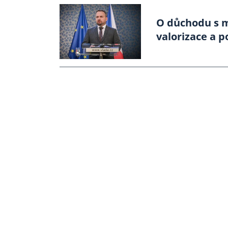
O důchodu s m
valorizace a 