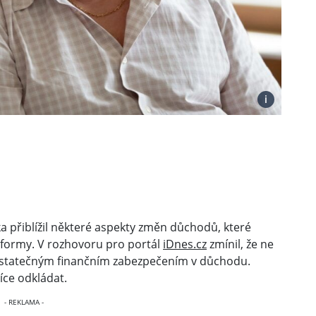
i
ka přiblížil některé aspekty změn důchodů, které
formy. V rozhovoru pro portál
iDnes.cz
zmínil, že ne
ostatečným finančním zabezpečením v důchodu.
íce odkládat.