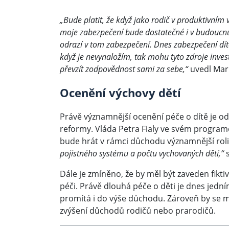
„Bude platit, že když jako rodič v produktivní
moje zabezpečení bude dostatečné i v budoucnu
odrazí v tom zabezpečení. Dnes zabezpečení dítě
když je nevynaložím, tak mohu tyto zdroje inve
převzít zodpovědnost sami za sebe,“
uvedl Mari
Ocenění výchovy dětí
Právě významnější ocenění péče o dítě je o
reformy. Vláda Petra Fialy ve svém program
bude hrát v rámci důchodu významnější rol
pojistného systému a počtu vychovaných dětí,“
s
Dále je zmíněno, že by měl být zaveden fikti
péči. Právě dlouhá péče o děti je dnes jední
promítá i do výše důchodu. Zároveň by se m
zvýšení důchodů rodičů nebo prarodičů.