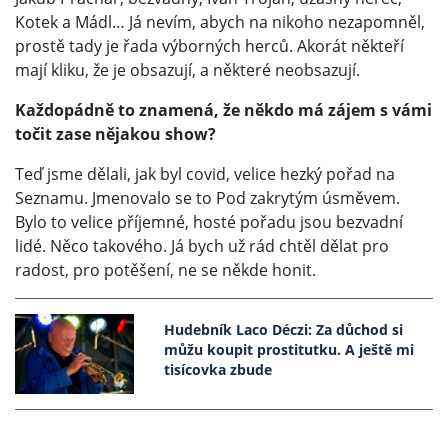
Kotek a Mádl… Já nevím, abych na nikoho nezapomněl,
prostě tady je řada výborných herců. Akorát někteří
mají kliku, že je obsazují, a některé neobsazují.
Každopádně to znamená, že někdo má zájem s vámi
točit zase nějakou show?
Teď jsme dělali, jak byl covid, velice hezký pořad na
Seznamu. Jmenovalo se to Pod zakrytým úsměvem.
Bylo to velice příjemné, hosté pořadu jsou bezvadní
lidé. Něco takového. Já bych už rád chtěl dělat pro
radost, pro potěšení, ne se někde honit.
Hudebník Laco Déczi: Za důchod si
můžu koupit prostitutku. A ještě mi
tisícovka zbude