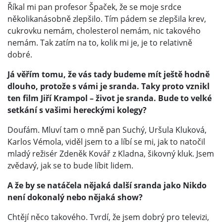
Říkal mi pan profesor Špaček, že se moje srdce
několikanásobně zlepšilo. Tím pádem se zlepšila krev,
cukrovku nemám, cholesterol nemám, nic takového
nemám. Tak zatím na to, kolik mi je, je to relativně
dobré.
Já věřím tomu, že vás tady budeme mít ještě hodně
dlouho, protože s vámi je sranda. Taky proto vznikl
ten film Jiří Krampol – život je sranda.
Bude to velké
setkání s vašimi hereckými kolegy?
Doufám. Mluví tam o mně pan Suchý, Uršula Kluková,
Karlos Vémola, viděl jsem to a líbí se mi, jak to natočil
mladý režisér Zdeněk Kovář z Kladna, šikovný kluk. Jsem
zvědavý, jak se to bude líbit lidem.
A že by se natáčela nějaká další sranda jako Nikdo
není dokonalý nebo nějaká show?
Chtějí něco takového. Tvrdí, že jsem dobrý pro televizi,