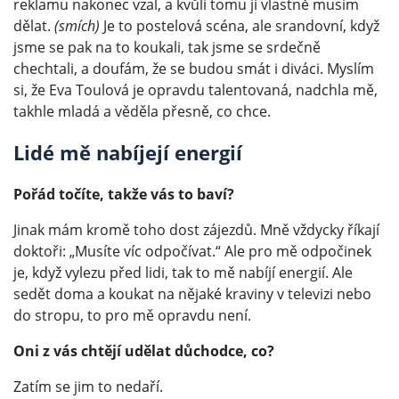
reklamu nakonec vzal, a kvůli tomu ji vlastně musím
dělat.
(smích)
Je to postelová scéna, ale srandovní, když
jsme se pak na to koukali, tak jsme se srdečně
chechtali, a doufám, že se budou smát i diváci. Myslím
si, že Eva Toulová je opravdu talentovaná, nadchla mě,
takhle mladá a věděla přesně, co chce.
Lidé mě nabíjejí energií
Pořád točíte, takže vás to baví?
Jinak mám kromě toho dost zájezdů. Mně vždycky říkají
doktoři: „Musíte víc odpočívat.“ Ale pro mě odpočinek
je, když vylezu před lidi, tak to mě nabíjí energií. Ale
sedět doma a koukat na nějaké kraviny v televizi nebo
do stropu, to pro mě opravdu není.
Oni z vás chtějí udělat důchodce, co?
Zatím se jim to nedaří.