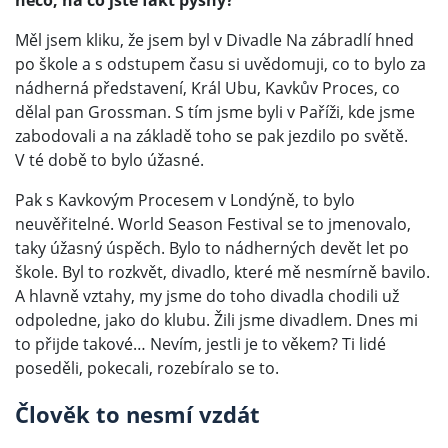
něco, na co jste fakt pyšný?
Měl jsem kliku, že jsem byl v Divadle Na zábradlí hned
po škole a s odstupem času si uvědomuji, co to bylo za
nádherná představení, Král Ubu, Kavkův Proces, co
dělal pan Grossman. S tím jsme byli v Paříži, kde jsme
zabodovali a na základě toho se pak jezdilo po světě.
V té době to bylo úžasné.
Pak s Kavkovým Procesem v Londýně, to bylo
neuvěřitelné. World Season Festival se to jmenovalo,
taky úžasný úspěch. Bylo to nádherných devět let po
škole. Byl to rozkvět, divadlo, které mě nesmírně bavilo.
A hlavně vztahy, my jsme do toho divadla chodili už
odpoledne, jako do klubu. Žili jsme divadlem. Dnes mi
to přijde takové… Nevím, jestli je to věkem? Ti lidé
poseděli, pokecali, rozebíralo se to.
Člověk to nesmí vzdát