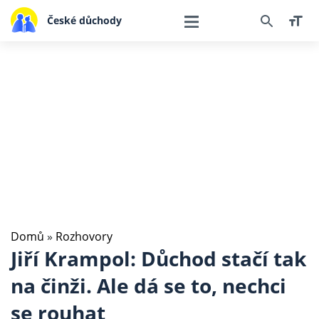
České důchody
Domů
»
Rozhovory
Jiří Krampol: Důchod stačí tak
na činži. Ale dá se to, nechci
se rouhat