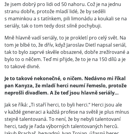
že jsem dobrý pro lidi od 50 nahoru. Což je na jednu
stranu dobře, protože mladí lidé, že by seděli
s maminkou a s tatínkem, pili limonádu a koukali se na
seriály, tak o tom tedy dost silně pochybuji.
Mně hlavně vadí seriály, to je prokletí pro celý svět. Na
tom je blbé to, že dřív, když Jaroslav Dietl napsal seriál,
tak to bylo zaprvé skvěle obsazené, dobře zrežírované a
bylo to o něčem. Teď mi přijde, že to je na 150 dílů a je
to takové divné.
Je to takové nekonečné, o ničem. Nedávno mi říkal
pan Kanyza, že mladí herci neumí řemeslo, protože
neprošli divadlem. A že teď jsou hlavně seriály…
Jak se říká: „Ti staří herci, to byli herci.“ Herci jsou ale
v každé generaci a každá profese na světě je plus mínus
stejně talentovaná. To není, že by nebyli talentovaní
herci, tady je řada výborných talentovaných herců.
Jakub Prachař, bezvadný, Ivan Trojan, úžasný herec,