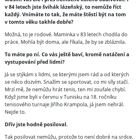
v 84 letech jste švihák lázeňský, to nemůže říct
každý. Vnímáte to tak, že máte štěstí být na tom
v tomto věku takhle dobře?
Možná, to je rodové. Maminka v 83 letech chodila do
práce. Mohla být doma, ale říkala, že by se zbláznila.
To máte po ní. Co vás ještě baví, kromě natáčení a
vystupování před lidmi?
Já se stýkám s lidmi, se kterými jsem rád a od kterých
se něco dozvím. Snažím se sportovat, co mi síly stačí.
Mrzí mě, že nemůžu hrát tenis, ten mi zoufale chybí.
Když jsme byli v červnu v Tunisku na 18. ročníku
tenisového turnaje Jiřího Krampola, já jsem nehrál.
Nejde to.
Dřív jste hodně posiloval.
Tak posilovat nemůžu, protože to není dobré na srdce.