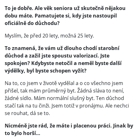
To je dobře. Ale věk seniora už skutečně nějakou
dobu máte. Pamatujete si, kdy jste nastoupil
oficiálně do důchodu?
Myslím, že před 20 lety, možná 25 lety.
To znamená, že vám už dlouho chodí starobní
důchod a zažil jste spoustu valorizací. Jste
spokojen? Kdybyste netočil a neměl byste další
výdělky, byl byste schopen vyžít?
Na to, co jsem v životě vydělal a o co všechno jsem
přišel, tak mám průměrný byt. Žádná sláva to není,
žádné sídlo. Mám normální slušný byt. Ten důchod
stačí tak na tu činži. Jsem totiž v pronájmu. Ale nechci
se rouhat, dá se to.
Nicméně jste rád, že máte i placenou práci. Jinak by
to bylo horší…