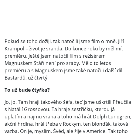
Pokud se toho dožiji, tak natočili jsme film o mně, Jiří
Krampol – život je sranda. Do konce roku by měl mít
premiéru. Ještě jsem natočil film s režisérem
Magnuskem Stáří není pro sraby. Mělo to letos
premiéru a s Magnuskem jsme také natočili další díl
Bastardů, už čtvrtý.
To už bude čtyřka?
Jo, jo. Tam hraji takového šéfa, teď jsme uškrtili Přeučila
s Natálií Grossovou. Ta hraje sestřičku, kterou já
uplatím a najmu vraha a toho má hrát Dolph Lundgren,
akční hrdina, hrál třeba v Rockym, ten blonďák, taková
vazba. On je, myslím, Švéd, ale žije v Americe. Tak toho