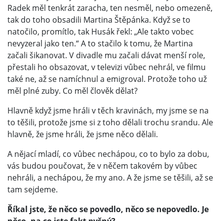
Radek měl tenkrát zaracha, ten nesměl, nebo omezeně,
tak do toho obsadili Martina Štěpánka. Když se to
natočilo, promítlo, tak Husák řekl: „Ale takto vobec
nevyzeral jako ten.“ A to stačilo k tomu, že Martina
začali šikanovat. V divadle mu začali dávat menší role,
přestali ho obsazovat, v televizi vůbec nehrál, ve filmu
také ne, až se namíchnul a emigroval. Protože toho už
měl plné zuby. Co měl člověk dělat?
Hlavně když jsme hráli v těch kravinách, my jsme se na
to těšili, protože jsme si z toho dělali trochu srandu. Ale
hlavně, že jsme hráli, že jsme něco dělali.
A nějací mladí, co vůbec nechápou, co to bylo za dobu,
vás budou poučovat, že v něčem takovém by vůbec
nehráli, a nechápou, že my ano. A že jsme se těšili, až se
tam sejdeme.
Říkal jste, že něco se povedlo, něco se nepovedlo. Je