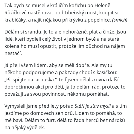
Tak bych se musel v králičím kožichu po Heleně
Růžičkové nastěhovat pod Libeňský most, koupit si
krabičáky, a najít nějakou přikrývku z popelnice.
(smích)
Dělám si srandu. Je to ale nehorázné, plat a činže. Jsou
lidé, kteří bydleli celý život v jednom bytě a na stará
kolena ho musí opustit, protože jim důchod na nájem
nestačí.
Já přeji všem lidem, aby se měli dobře. Ale my tu
někoho podporujeme a pak tady chodí s kasičkou:
„Přispějte na Jarouška.“ Teď jsem dělal zrovna další
dobročinnou akci pro děti, já to dělám rád, protože to
považuji za svou povinnost, někomu pomáhat.
Vymysleli jsme před lety pořad
Stáří je stav mysli
a s tím
jezdíme po domovech seniorů. Lidem to pomáhá, to
mě baví. Dělám to furt, dělá to řada herců bez nároků
na nějaký výdělek.