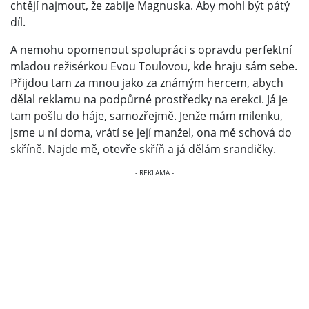
chtějí najmout, že zabije Magnuska. Aby mohl být pátý
díl.
A nemohu opomenout spolupráci s opravdu perfektní
mladou režisérkou Evou Toulovou, kde hraju sám sebe.
Přijdou tam za mnou jako za známým hercem, abych
dělal reklamu na podpůrné prostředky na erekci. Já je
tam pošlu do háje, samozřejmě. Jenže mám milenku,
jsme u ní doma, vrátí se její manžel, ona mě schová do
skříně. Najde mě, otevře skříň a já dělám srandičky.