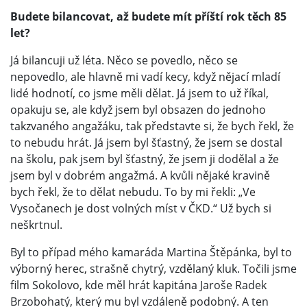
Budete bilancovat, až budete mít příští rok těch 85
let?
Já bilancuji už léta. Něco se povedlo, něco se
nepovedlo, ale hlavně mi vadí kecy, když nějací mladí
lidé hodnotí, co jsme měli dělat. Já jsem to už říkal,
opakuju se, ale když jsem byl obsazen do jednoho
takzvaného angažáku, tak představte si, že bych řekl, že
to nebudu hrát. Já jsem byl šťastný, že jsem se dostal
na školu, pak jsem byl šťastný, že jsem ji dodělal a že
jsem byl v dobrém angažmá. A kvůli nějaké kravině
bych řekl, že to dělat nebudu. To by mi řekli: „Ve
Vysočanech je dost volných míst v ČKD.“ Už bych si
neškrtnul.
Byl to případ mého kamaráda Martina Štěpánka, byl to
výborný herec, strašně chytrý, vzdělaný kluk. Točili jsme
film Sokolovo, kde měl hrát kapitána Jaroše Radek
Brzobohatý, který mu byl vzdáleně podobný. A ten