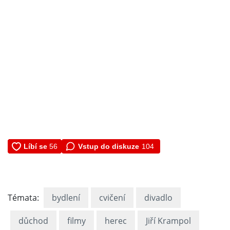
Vstup do diskuze
104
Témata:
bydlení
cvičení
divadlo
důchod
filmy
herec
Jiří Krampol