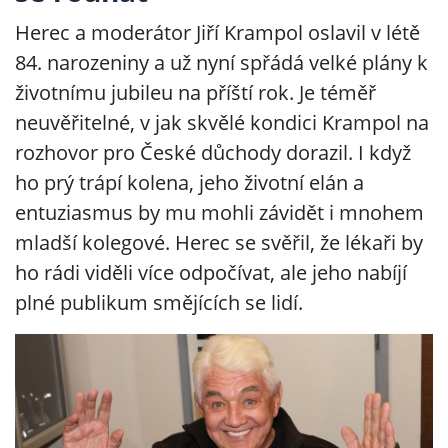
Herec a moderátor Jiří Krampol oslavil v létě
84. narozeniny a už nyní spřádá velké plány k
životnímu jubileu na příští rok. Je téměř
neuvěřitelné, v jak skvělé kondici Krampol na
rozhovor pro České důchody dorazil. I když
ho prý trápí kolena, jeho životní elán a
entuziasmus by mu mohli závidět i mnohem
mladší kolegové. Herec se svěřil, že lékaři by
ho rádi viděli více odpočívat, ale jeho nabíjí
plné publikum smějících se lidí.