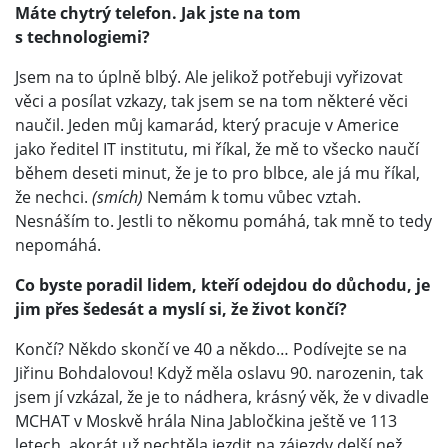
Máte chytrý telefon. Jak jste na tom
s technologiemi?
Jsem na to úplně blbý. Ale jelikož potřebuji vyřizovat
věci a posílat vzkazy, tak jsem se na tom některé věci
naučil. Jeden můj kamarád, který pracuje v Americe
jako ředitel IT institutu, mi říkal, že mě to všecko naučí
během deseti minut, že je to pro blbce, ale já mu říkal,
že nechci.
(smích)
Nemám k tomu vůbec vztah.
Nesnáším to. Jestli to někomu pomáhá, tak mně to tedy
nepomáhá.
Co byste poradil lidem, kteří odejdou do důchodu, je
jim přes šedesát a myslí si, že život končí?
Končí? Někdo skončí ve 40 a někdo… Podívejte se na
Jiřinu Bohdalovou! Když měla oslavu 90. narozenin, tak
jsem jí vzkázal, že je to nádhera, krásný věk, že v divadle
MCHAT v Moskvě hrála Nina Jabločkina ještě ve 113
letech, akorát už nechtěla jezdit na zájezdy delší než