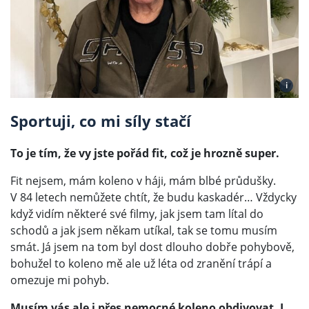
i
Sportuji, co mi síly stačí
To je tím, že vy jste pořád fit, což je hrozně super.
Fit nejsem, mám koleno v háji, mám blbé průdušky.
V 84 letech nemůžete chtít, že budu kaskadér… Vždycky
když vidím některé své filmy, jak jsem tam lítal do
schodů a jak jsem někam utíkal, tak se tomu musím
smát. Já jsem na tom byl dost dlouho dobře pohybově,
bohužel to koleno mě ale už léta od zranění trápí a
omezuje mi pohyb.
Musím vás ale i přes nemocné koleno obdivovat. I