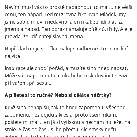
Nevím, musí vás to prostě napadnout, to má tu největší
cenu, ten nápad. Teď mi zrovna říkal Ivan Mládek, my
jsme spolu mluvili nedávno, a on říkal, že lidi platí za
jméno a nápad. Ten obraz namaluje dítě z 6. třídy. Ale je
pravda, že lidé chtějí slavná jména.
Například moje vnučka maluje nádherně. To se mi líbí
nejvíce.
Inspirace ale chodí pořád, a musíte si to hned napsat.
Může vás napadnout cokoliv během sledování televize,
při vaření, při sexu…
A píšete si to ručně? Nebo si děláte náčrtky?
Když si to nenapíšu, tak to hned zapomenu. Všechno
zapomenu, než dojdu z křesla, proto všem říkám,
pošlete mi mail, ten já si vytisknu a nechám ho ležet na
stole. A čas od času si ho přečtu. Ale smsky nečtu
vůbec. Já jich dostávám tolik, že je nemůžu číst a