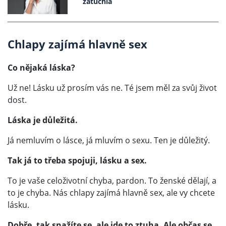
zatuchlá
Chlapy zajímá hlavně sex
Co nějaká láska?
Už ne! Lásku už prosím vás ne. Té jsem měl za svůj život
dost.
Láska je důležitá.
Já nemluvím o lásce, já mluvím o sexu. Ten je důležitý.
Tak já to třeba spojuji, lásku a sex.
To je vaše celoživotní chyba, pardon. To ženské dělají, a
to je chyba. Nás chlapy zajímá hlavně sex, ale vy chcete
lásku.
Dobře, tak snažíte se, ale jde to ztuha. Ale občas se