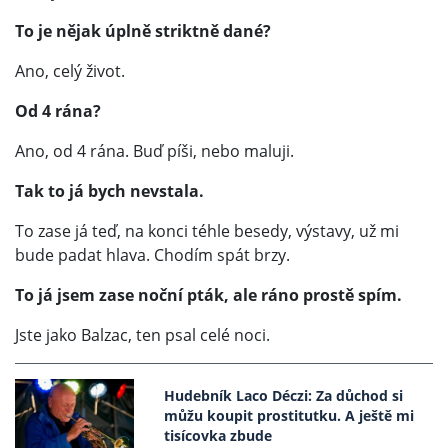
To je nějak úplně striktně dané?
Ano, celý život.
Od 4 rána?
Ano, od 4 rána. Buď píši, nebo maluji.
Tak to já bych nevstala.
To zase já teď, na konci téhle besedy, výstavy, už mi
bude padat hlava. Chodím spát brzy.
To já jsem zase noční pták, ale ráno prostě spím.
Jste jako Balzac, ten psal celé noci.
Hudebník Laco Déczi: Za důchod si
můžu koupit prostitutku. A ještě mi
tisícovka zbude