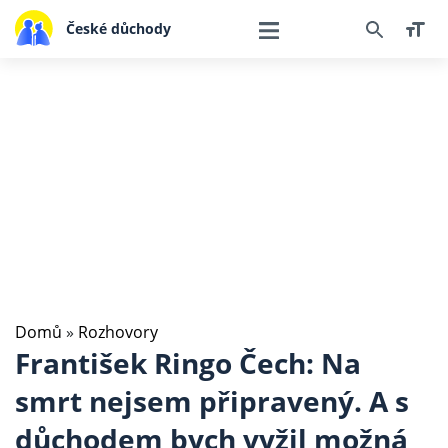
České důchody
Domů
»
Rozhovory
František Ringo Čech: Na
smrt nejsem připravený. A s
důchodem bych vyžil možná