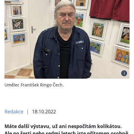
i
Umělec František Ringo Čech.
Redakce
18.10.2022
Máte další výstavu, už ani nespočítám kolikátou.
Ale po šesti nebo sedmi letech jste přítomen osobně.