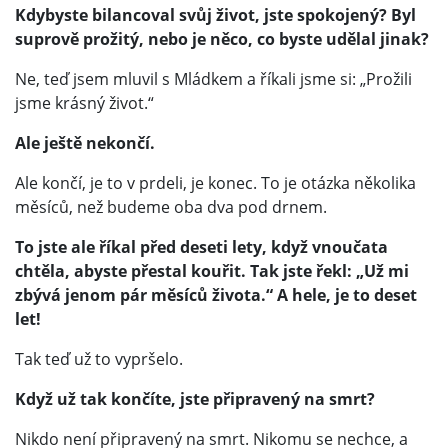
Kdybyste bilancoval svůj život, jste spokojený? Byl
suprově prožitý, nebo je něco, co byste udělal jinak?
Ne, teď jsem mluvil s Mládkem a říkali jsme si: „Prožili
jsme krásný život.“
Ale ještě nekončí.
Ale končí, je to v prdeli, je konec. To je otázka několika
měsíců, než budeme oba dva pod drnem.
To jste ale říkal před deseti lety, když vnoučata
chtěla, abyste přestal kouřit. Tak jste řekl: „Už mi
zbývá jenom pár měsíců života.“ A hele, je to deset
let!
Tak teď už to vypršelo.
Když už tak končíte, jste připravený na smrt?
Nikdo není připravený na smrt. Nikomu se nechce, a