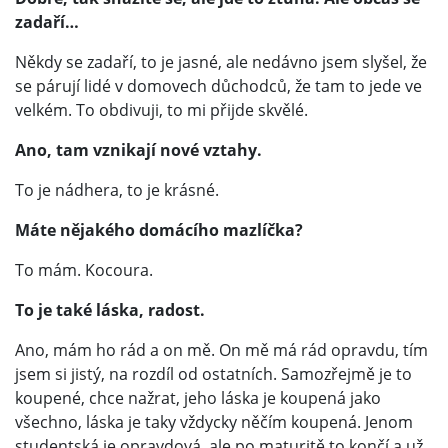
zadaří…
Někdy se zadaří, to je jasné, ale nedávno jsem slyšel, že
se párují lidé v domovech důchodců, že tam to jede ve
velkém. To obdivuji, to mi přijde skvělé.
Ano, tam vznikají nové vztahy.
To je nádhera, to je krásné.
Máte nějakého domácího mazlíčka?
To mám. Kocoura.
To je také láska, radost.
Ano, mám ho rád a on mě. On mě má rád opravdu, tím
jsem si jistý, na rozdíl od ostatních. Samozřejmě je to
koupené, chce nažrat, jeho láska je koupená jako
všechno, láska je taky vždycky něčím koupená. Jenom
studentská je opravdová, ale po maturitě to končí a už