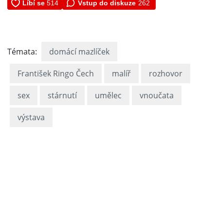
Vstup do diskuze
262
Témata:
domácí mazlíček
František Ringo Čech
malíř
rozhovor
sex
stárnutí
umělec
vnoučata
výstava