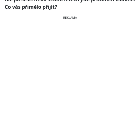
Co vás přimělo přijít?