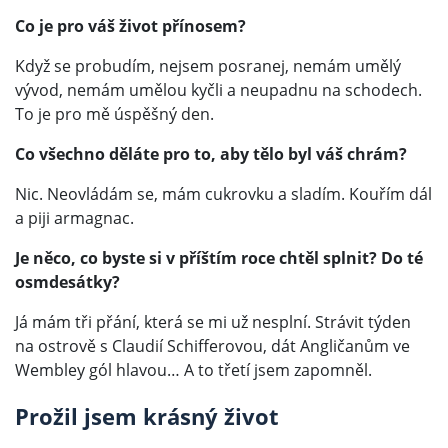
Co je pro váš život přínosem?
Když se probudím, nejsem posranej, nemám umělý
vývod, nemám umělou kyčli a neupadnu na schodech.
To je pro mě úspěšný den.
Co všechno děláte pro to, aby tělo byl váš chrám?
Nic. Neovládám se, mám cukrovku a sladím. Kouřím dál
a piji armagnac.
Je něco, co byste si v příštím roce chtěl splnit? Do té
osmdesátky?
Já mám tři přání, která se mi už nesplní. Strávit týden
na ostrově s Claudií Schifferovou, dát Angličanům ve
Wembley gól hlavou… A to třetí jsem zapomněl.
Prožil jsem krásný život