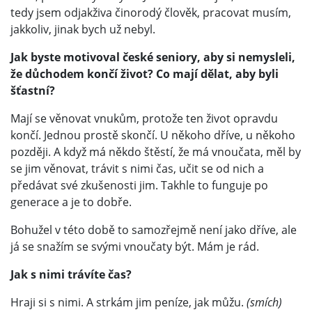
tedy jsem odjakživa činorodý člověk, pracovat musím,
jakkoliv, jinak bych už nebyl.
Jak byste motivoval české seniory, aby si nemysleli,
že důchodem končí život? Co mají dělat, aby byli
šťastní?
Mají se věnovat vnukům, protože ten život opravdu
končí. Jednou prostě skončí. U někoho dříve, u někoho
později. A když má někdo štěstí, že má vnoučata, měl by
se jim věnovat, trávit s nimi čas, učit se od nich a
předávat své zkušenosti jim. Takhle to funguje po
generace a je to dobře.
Bohužel v této době to samozřejmě není jako dříve, ale
já se snažím se svými vnoučaty být. Mám je rád.
Jak s nimi trávíte čas?
Hraji si s nimi. A strkám jim peníze, jak můžu.
(smích)