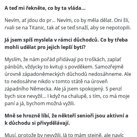
A teď mi řekněte, co by ta vláda…
Nevím, ať jdou do pr… Nevím, co by měla dělat. Oni šli,
rvali se na Titanic, tak ať se teď snaží, aby se nepotopili.
Já jsem spíš myslela v rámci důchodců. Co by třeba
mohli udělat pro jejich lepší bytí?
Myslím, že nám pořád přidávají po troškách, zaplať
pánbůh, vždycky to kvituji s povděkem. Samozřejmě
úrovně západoněmeckých důchodů nedosáhneme. Ale
to nedosáhne nikdo v tomto státě na úroveň
západního Německa. Ale já jsem spokojený. S penzí
bych sice nevyžil… I když na chalupě, s tím, co má moje
paní a já, bychom možná vyžili.
Mně se hrozně líbí, že někteří senioři jsou aktivní a
k důchodu si přivydělávají.
Musí, protože by nevyžili. Já to mám stejně, ale navíc