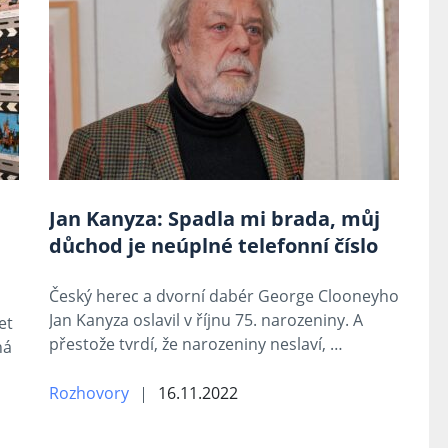
Jan Kanyza: Spadla mi brada, můj
důchod je neúplné telefonní číslo
Český herec a dvorní dabér George Clooneyho
Jan Kanyza oslavil v říjnu 75. narozeniny. A
et
přestože tvrdí, že narozeniny neslaví, …
há
Rozhovory
16.11.2022