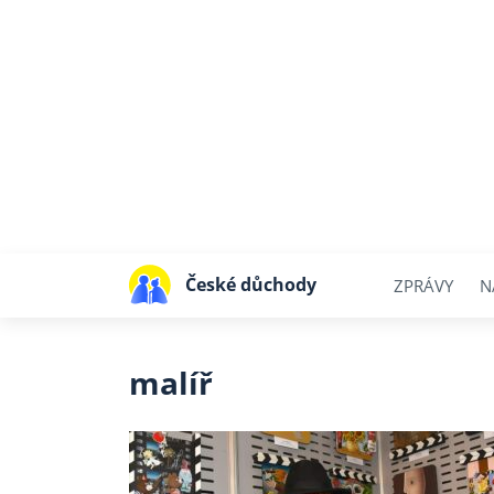
České důchody
ZPRÁVY
N
malíř