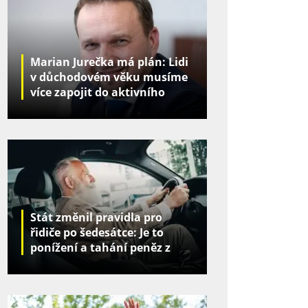
Marian Jurečka má plán: Lidi
v důchodovém věku musíme
více zapojit do aktivního
života
Stát změnil pravidla pro
řidiče po šedesátce: Je to
ponížení a tahání peněz z
kapes