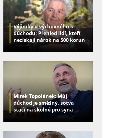
Výjimky u výchovného k
důchodu: Přehled lidí, kteří
nezískají nárok na 500 korun
za děti
Mirek Topolánek: Můj
důchod je směšný, sotva
stačí na školné pro syna