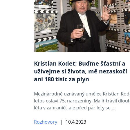
Kristian Kodet: Buďme šťastní a
užívejme si života, mě nezaskočí
ani 180 tisíc za plyn
Mezinárodně uznávaný umělec Kristian Kod
letos oslaví 75. narozeniny. Malíř trávil dlou
léta v zahraničí, ale před pár lety se …
Rozhovory
10.4.2023