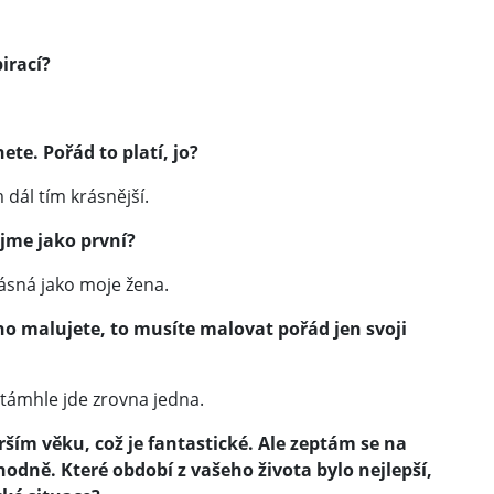
pirací?
te. Pořád to platí, jo?
 dál tím krásnější.
ujme jako první?
rásná jako moje žena.
oho malujete, to musíte malovat pořád jen svoji
 támhle jde zrovna jedna.
ším věku, což je fantastické. Ale zeptám se na
 hodně. Které období z vašeho života bylo nejlepší,