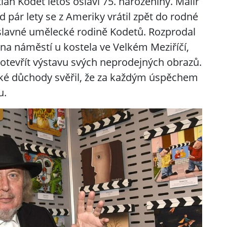
n Kodet letos oslaví 75. narozeniny. Malíř
ed pár lety se z Ameriky vrátil zpět do rodné
 slavné umělecké rodině Kodetů. Rozprodal
í na náměstí u kostela ve Velkém Meziříčí,
 otevřít výstavu svých neprodejných obrazů.
ké důchody svěřil, že za každým úspěchem
u.