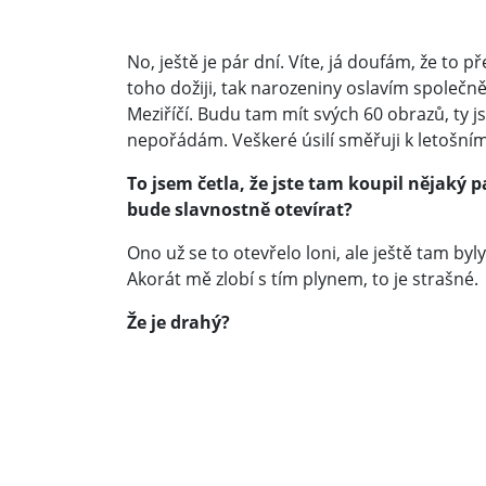
No, ještě je pár dní. Víte, já doufám, že to p
toho dožiji, tak narozeniny oslavím spole
Meziříčí. Budu tam mít svých 60 obrazů, ty 
nepořádám. Veškeré úsilí směřuji k letošním
To jsem četla, že jste tam koupil nějaký pa
bude slavnostně otevírat?
Ono už se to otevřelo loni, ale ještě tam byl
Akorát mě zlobí s tím plynem, to je strašné.
Že je drahý?