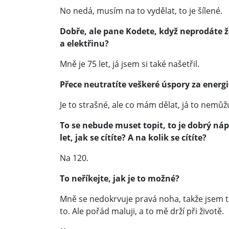
No nedá, musím na to vydělat, to je šílené.
Dobře, ale pane Kodete, když neprodáte žá
a elektřinu?
Mně je 75 let, já jsem si také našetřil.
Přece neutratíte veškeré úspory za energ
Je to strašné, ale co mám dělat, já to nemů
To se nebude muset topit, to je dobrý n
let, jak se cítíte? A na kolik se cítíte?
Na 120.
To neříkejte, jak je to možné?
Mně se nedokrvuje pravá noha, takže jsem t
to. Ale pořád maluji, a to mě drží při životě.