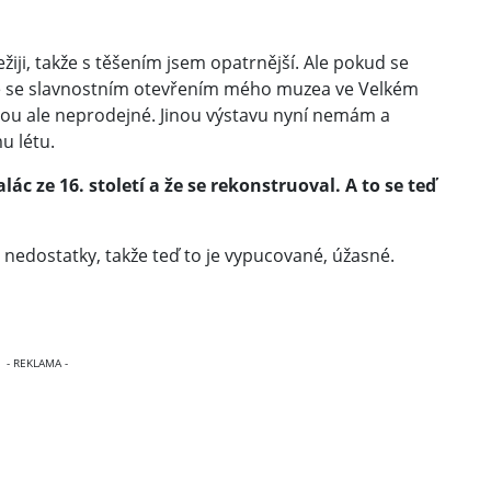
řežiji, takže s těšením jsem opatrnější. Ale pokud se
čně se slavnostním otevřením mého muzea ve Velkém
jsou ale neprodejné. Jinou výstavu nyní nemám a
u létu.
lác ze 16. století a že se rekonstruoval. A to se teď
y nedostatky, takže teď to je vypucované, úžasné.