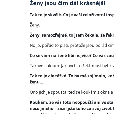
Ženy jsou čím dál krásnější
Tak to je skvělé. Co je vaší celoživotní ins
Ženy.
Ženy, samozřejmě, to jsem čekala, že řekne
No jo, pořád to platí, protože jsou pořád čím
Co se vám na ženě líbí nejvíce? Co vás za
Takové fluidum. Jak bych to řekl, musí být k
Tak to je ale těžké. To by mě zajímalo, k
ženu…
Ono jich je spousta, teď se koukám z okna a
Koukám, že vás toto neopouští ani ve star
něco jiného – zažil jste toho za svůj život