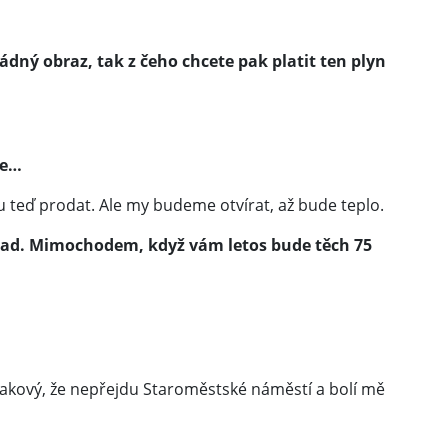
dný obraz, tak z čeho chcete pak platit ten plyn
ie…
žu teď prodat. Ale my budeme otvírat, až bude teplo.
ápad. Mimochodem, když vám letos bude těch 75
akový, že nepřejdu Staroměstské náměstí a bolí mě