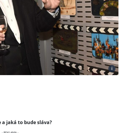
i
e a jaká to bude sláva?