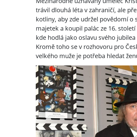
Mezinárodně uznávaný umělec Kristia
trávil dlouhá léta v zahraničí, ale př
kotliny, aby zde udržel povědomí o
majetek a koupil palác ze 16. stolet
kde hodlá jako oslavu svého jubilea
Kromě toho se v rozhovoru pro Čes
velkého muže je potřeba hledat žen