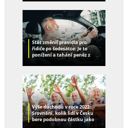
Stát změnil pravidla pro
řidiče po šedesátce: Je to
ponížení a tahání peněz z
kapes
Výše důchodů v roce 2022:
Srovnání, kolik lidí v Česku
bere podobnou částku jako
vy