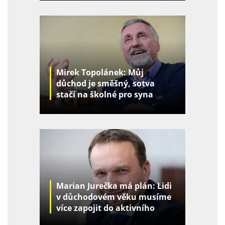
Mirek Topolánek: Můj
důchod je směšný, sotva
stačí na školné pro syna
Marian Jurečka má plán: Lidi
v důchodovém věku musíme
více zapojit do aktivního
života