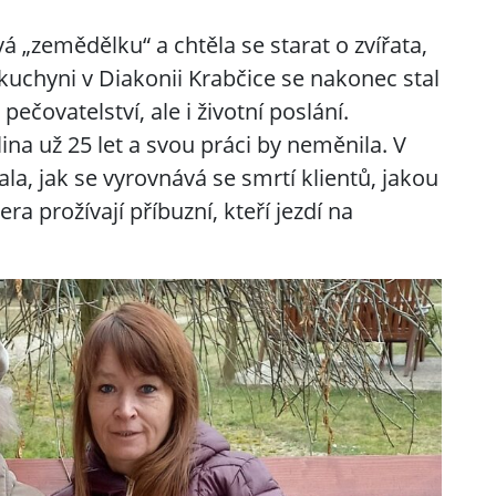
 „zemědělku“ a chtěla se starat o zvířata,
v kuchyni v Diakonii Krabčice se nakonec stal
pečovatelství, ale i životní poslání.
na už 25 let a svou práci by neměnila. V
, jak se vyrovnává se smrtí klientů, jakou
ra prožívají příbuzní, kteří jezdí na