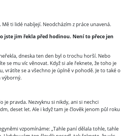
. Mě ti lidé nabíjejí. Neodcházím z práce unavená.
 co jste jim řekla před hodinou. Není to přece jen
 neřekla, dneska ten den byl o trochu horší. Nebo
íte se mu víc věnovat. Když si ale řeknete, že toho je
tu, vrátíte se a všechno je úplně v pohodě. Je to také o
m výborný.
To je pravda. Nezvyknu si nikdy, ani si nechci
edm, deset let. Ale i když tam je člověk jenom půl roku
legyněmi vzpomínáme: „Tahle paní dělala tohle, tahle