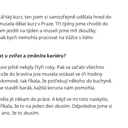
tářský kurz, ten jsem si samozřejmě udělala hned do
musela dělat kurz v Praze. Tři týdny jsme chodili do
m jezdili na týden a museli jsme mít zkoušky,
inak bych nemohla pracovat na Vážce s lidmi
t u zvířat a změníte kariéru?
ovi ještě nebyly čtyři roky. Pak se začalo všechno
ože do kravína jste musela vstávat ve tři hodiny
domově, tak říkala, že potřebují někoho do kuchyně.
jsme stavěli barák, každá koruna nám pomohla.
ěla jít někam do práce. A když se mi toto naskytlo,
 říkala, že to na jeden den zkusím. Odpoledne jsme si
 ano, že to zkusím.