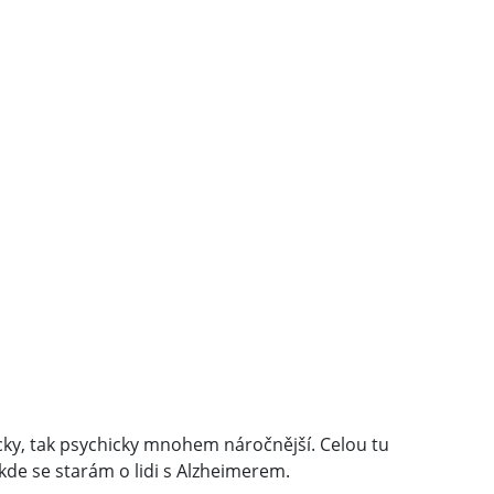
yzicky, tak psychicky mnohem náročnější. Celou tu
kde se starám o lidi s Alzheimerem.