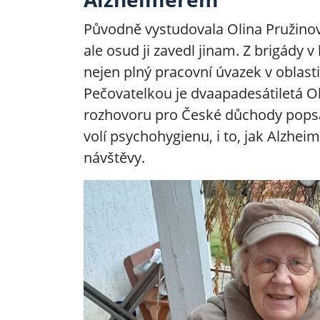
Původně vystudovala Olina Pružinová
ale osud ji zavedl jinam. Z brigády 
nejen plný pracovní úvazek v oblasti 
Pečovatelkou je dvaapadesátiletá Oli
rozhovoru pro České důchody popsala
volí psychohygienu, i to, jak Alzheime
návštěvy.