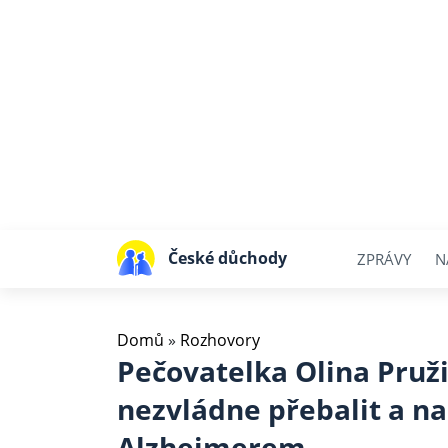
České důchody
ZPRÁVY
N
Domů
»
Rozhovory
Pečovatelka Olina Pruž
nezvládne přebalit a n
Alzheimerem