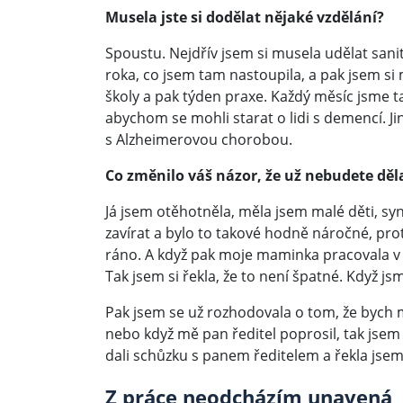
Musela jste si dodělat nějaké vzdělání?
Spoustu. Nejdřív jsem si musela udělat sani
roka, co jsem tam nastoupila, a pak jsem si 
školy a pak týden praxe. Každý měsíc jsme ta
abychom se mohli starat o lidi s demencí. J
s Alzheimerovou chorobou.
Co změnilo váš názor, že už nebudete děla
Já jsem otěhotněla, měla jsem malé děti, syn
zavírat a bylo to takové hodně náročné, prot
ráno. A když pak moje maminka pracovala v 
Tak jsem si řekla, že to není špatné. Když 
Pak jsem se už rozhodovala o tom, že bych m
nebo když mě pan ředitel poprosil, tak jsem
dali schůzku s panem ředitelem a řekla jsem
Z práce neodcházím unavená