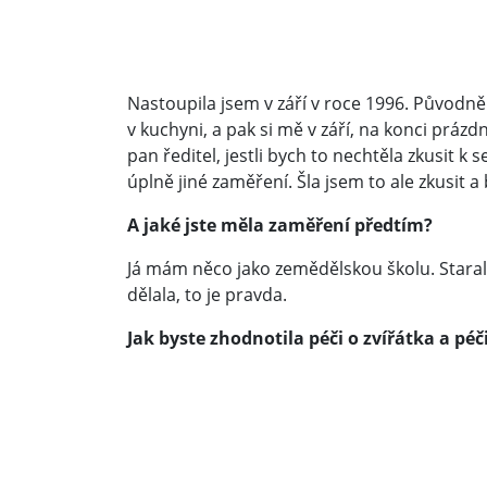
Nastoupila jsem v září v roce 1996. Původn
v kuchyni, a pak si mě v září, na konci prázdn
pan ředitel, jestli bych to nechtěla zkusit 
úplně jiné zaměření. Šla jsem to ale zkusit 
A jaké jste měla zaměření předtím?
Já mám něco jako zemědělskou školu. Starala 
dělala, to je pravda.
Jak byste zhodnotila péči o zvířátka a péči 