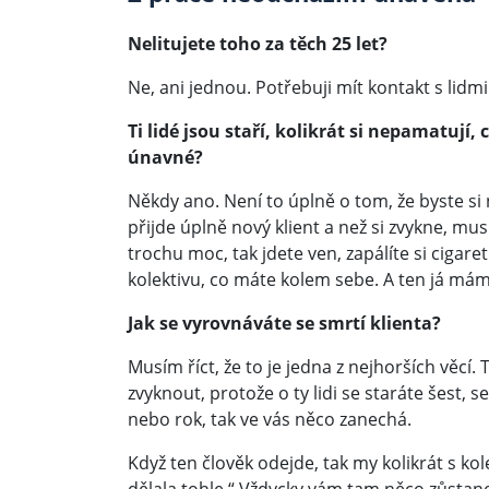
Nelitujete toho za těch 25 let?
Ne, ani jednou. Potřebuji mít kontakt s lidmi
Ti lidé jsou staří, kolikrát si nepamatují,
únavné?
Někdy ano. Není to úplně o tom, že byste si
přijde úplně nový klient a než si zvykne, mus
trochu moc, tak jdete ven, zapálíte si cigare
kolektivu, co máte kolem sebe. A ten já má
Jak se vyrovnáváte se smrtí klienta?
Musím říct, že to je jedna z nejhorších věcí. 
zvyknout, protože o ty lidi se staráte šest, s
nebo rok, tak ve vás něco zanechá.
Když ten člověk odejde, tak my kolikrát s ko